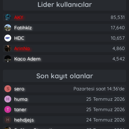
Lider kullanıcılar
AKY
85,531
Fatihklz
17,640
HDC
10,657
ArinNa
4,860
Kaco Adem
4,542
Son kayıt olanlar
sero
Pazartesi saat 14:36'de
S
huma
25 Temmuz 2026
H
taner
25 Temmuz 2026
T
hehdjejs
24 Temmuz 2026
H