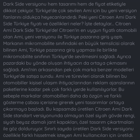
t
i
Dark Side versiyonu hem tasarımı hem de fiyat etiketiyle
a
h
dikkat çekiyor. Türkiye'de çok sevilen Ami için bu yeni versiyon
n
i
fanlarını oldukça heyecanlandırdı. Peki yeni Citroen Ami Dark
Side Türkiye fiyatı ve özellikleri neler? İşte detaylar... Citroen
Ami Dark Side Türkiye'de! Citroen'in en uygun fiyatlı otomobili
olan Ami, yeni versiyonu ile Türkiye pazarına giriş yaptı.
Markanın mikromobilite sınıfındaki en büyük temsilcisi olarak
bilinen Ami, Türkiye pazarına giriş yapması ile birlikte
mikromobilite sınıfının Türkiye'de sevilmesini sağladı. Ayrıca
pazardaki bu yönde oluşan ihtiyacın da ortaya çıkmasını
sağladı. Ami'nin arkasından pek çok marka benzer modelleri
Türkiye'de satışa sundu. Ami ve türevleri olarak bilinen bu
otomobiller kişisel ulaşım ihtiyaçlarından reklam ajanslarının
paketlerine kadar pek çok farklı yerde kullanılıyorlar. Bu
sebeple markalar otomobilleri daha da özgün ve farklı
gösterme çabası içerisine girerek yeni tasarımlar ortaya
çıkarmaya başladı. Bu kapsamda üretilen Citroen Ami Dark
Side standart versiyonunda olmayan özel siyah gövde rengi,
siyah beyaz damalı jant kapakları, özel tasarım çıkartmaları
ile göz dolduruyor. Sınırlı sayıda üretilen Dark Side versiyonu
özellikle farklı hissetmek isteyen Ami kullanıcıları için üretildi.