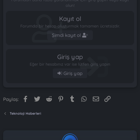
olun!
Kayıt ol
Forumda bir hesap oluşturmak tamamen ücretsizdir.
Şimdi kayıt ol
Giriş yap
Eğer bir hesabınız var ise lütfen giriş yapın
Giriş yap
Facebook
Twitter
Reddit
Pinterest
Tumblr
WhatsApp
E-posta
Link
Paylaş:
Teknoloji Haberleri