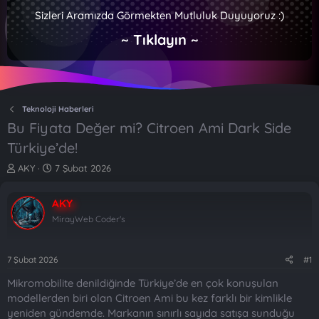
Sizleri Aramızda Görmekten Mutluluk Duyuyoruz :)
~ Tıklayın ~
Teknoloji Haberleri
Bu Fiyata Değer mi? Citroen Ami Dark Side
Türkiye’de!
K
B
AKY
7 Şubat 2026
o
a
n
ş
AKY
b
l
u
a
MirayWeb Coder's
y
n
u
g
b
ı
7 Şubat 2026
#1
a
ç
Mikromobilite denildiğinde Türkiye’de en çok konuşulan
ş
t
l
a
modellerden biri olan Citroen Ami bu kez farklı bir kimlikle
a
r
yeniden gündemde. Markanın sınırlı sayıda satışa sunduğu