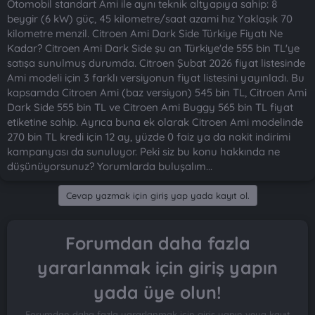
Otomobil standart Ami ile aynı teknik altyapıya sahip: 8
beygir (6 kW) güç, 45 kilometre/saat azami hız Yaklaşık 70
kilometre menzil. Citroen Ami Dark Side Türkiye Fiyatı Ne
Kadar? Citroen Ami Dark Side şu an Türkiye'de 555 bin TL'ye
satışa sunulmuş durumda. Citroen Şubat 2026 fiyat listesinde
Ami modeli için 3 farklı versiyonun fiyat listesini yayınladı. Bu
kapsamda Citroen Ami (baz versiyon) 545 bin TL, Citroen Ami
Dark Side 555 bin TL ve Citroen Ami Buggy 565 bin TL fiyat
etiketine sahip. Ayrıca buna ek olarak Citroen Ami modelinde
270 bin TL kredi için 12 ay, yüzde 0 faiz ya da nakit indirimi
kampanyası da sunuluyor. Peki siz bu konu hakkında ne
düşünüyorsunuz? Yorumlarda buluşalım...
Cevap yazmak için giriş yap yada kayıt ol.
Forumdan daha fazla
yararlanmak için giriş yapın
yada üye olun!
Forumdan daha fazla yararlanmak için giriş yapın veya kayıt