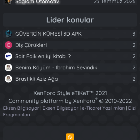
Sağlam Otomotiv
23 Temmuz 2026
Lider konular
GÜVERCİN KÜMESİ 3D APK
3
Diş Çürükleri
2
E
Sait Faik en iyi kitabı ?
2
Benim Köyüm - İbrahim Sevindik
2
Brastikli Aziz Ağa
2
XenForo Style eTiKeT™ 2021
®
Community platform by XenForo
© 2010-2022
Eksen Bilgisayar
|
Eksen Bilgisayar
XenForo Ltd.
|
e-Ticaret Yazılımları
|
Dizi
Fragmanları
[XGT] Forum statistics system
- XenGenTr
R