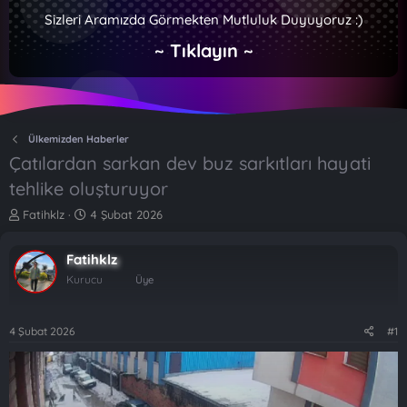
Sizleri Aramızda Görmekten Mutluluk Duyuyoruz :)
~ Tıklayın ~
Ülkemizden Haberler
Çatılardan sarkan dev buz sarkıtları hayati
tehlike oluşturuyor
K
B
Fatihklz
4 Şubat 2026
o
a
n
ş
Fatihklz
b
l
u
a
Kurucu
Üye
y
n
u
g
b
ı
4 Şubat 2026
#1
a
ç
ş
t
l
a
a
r