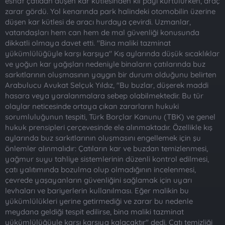
esnaf çatıdan düşen kar kütlesinden kıl payı kurtulurken, araç
zarar gördü. Yol kenarında park halindeki otomobilin üzerine
düşen kar kütlesi de aracı hurdaya çevirdi. Uzmanlar,
vatandaşları hem can hem de mal güvenliği konusunda
dikkatli olmaya davet etti. "Bina maliki tazminat
yükümlülüğüyle karşı karşıya" Kış aylarında düşük sıcaklıklar
ve yoğun kar yağışları nedeniyle binaların çatılarında buz
sarkıtlarının oluşmasının yaygın bir durum olduğunu belirten
Arabulucu Avukat Selçuk Yıldız, "Bu buzlar, düşerek maddi
hasara veya yaralanmalara sebep olabilmektedir. Bu tür
olaylar neticesinde ortaya çıkan zararların hukuki
sorumluluğunun tespiti, Türk Borçlar Kanunu (TBK) ve genel
hukuk prensipleri çerçevesinde ele alınmaktadır. Özellikle kış
aylarında buz sarkıtlarının oluşmasını engellemek için şu
önlemler alınmalıdır: Çatıların kar ve buzdan temizlenmesi,
yağmur suyu tahliye sistemlerinin düzenli kontrol edilmesi,
çatı yalıtımında bozulma olup olmadığının incelenmesi,
çevrede yaşayanların güvenliğini sağlamak için uyarı
levhaları ve bariyerlerin kullanılması. Eğer malikin bu
yükümlülükleri yerine getirmediği ve zarar bu nedenle
meydana geldiği tespit edilirse, bina maliki tazminat
yükümlülüğüyle karşı karşıya kalacaktır" dedi. Çatı temizliği