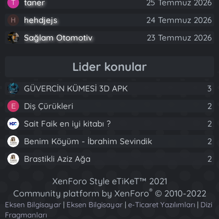
taner
25 Temmuz 2026
T
hehdjejs
24 Temmuz 2026
H
Sağlam Otomotiv
23 Temmuz 2026
Lider konular
GÜVERCİN KÜMESİ 3D APK
3
Diş Çürükleri
2
E
Sait Faik en iyi kitabı ?
2
Benim Köyüm - İbrahim Sevindik
2
Brastikli Aziz Ağa
2
XenForo Style eTiKeT™ 2021
®
Community platform by XenForo
© 2010-2022
Eksen Bilgisayar
|
Eksen Bilgisayar
XenForo Ltd.
|
e-Ticaret Yazılımları
|
Dizi
Fragmanları
[XGT] Forum statistics system
- XenGenTr