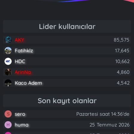
Lider kullanıcılar
AKY
85,575
Fatihklz
17,645
HDC
10,662
ArinNa
4,860
Kaco Adem
4,542
Son kayıt olanlar
sero
Pazartesi saat 14:36'de
S
huma
25 Temmuz 2026
H