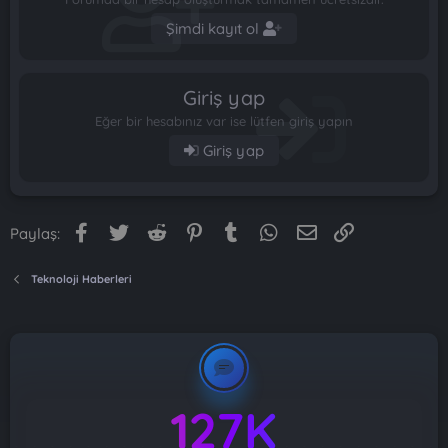
Şimdi kayıt ol
Giriş yap
Eğer bir hesabınız var ise lütfen giriş yapın
Giriş yap
Facebook
Twitter
Reddit
Pinterest
Tumblr
WhatsApp
E-posta
Link
Paylaş:
Teknoloji Haberleri
127K