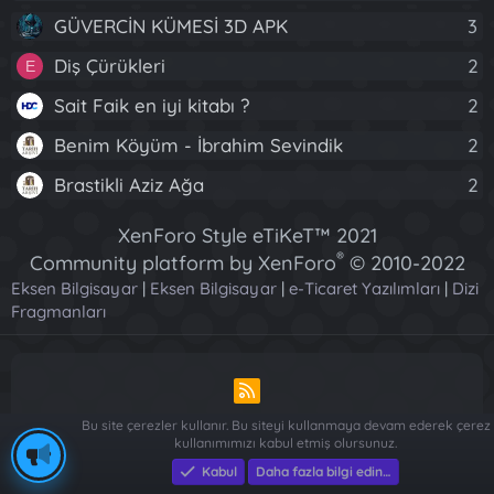
GÜVERCİN KÜMESİ 3D APK
3
Diş Çürükleri
2
E
Sait Faik en iyi kitabı ?
2
Benim Köyüm - İbrahim Sevindik
2
Brastikli Aziz Ağa
2
XenForo Style eTiKeT™ 2021
®
Community platform by XenForo
© 2010-2022
Eksen Bilgisayar
|
Eksen Bilgisayar
XenForo Ltd.
|
e-Ticaret Yazılımları
|
Dizi
Fragmanları
[XGT] Forum statistics system
- XenGenTr
R
S
Bu site çerezler kullanır. Bu siteyi kullanmaya devam ederek çerez
S
kullanımımızı kabul etmiş olursunuz.
Piese Auto Dacia Arges
-
Piese Auto Dacia Arges
-
Renault ve
Dacia Yedek Parça - Sağlam Otomotiv
Kabul
Daha fazla bilgi edin…