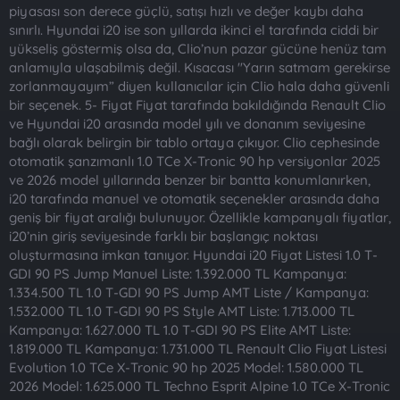
piyasası son derece güçlü, satışı hızlı ve değer kaybı daha
sınırlı. Hyundai i20 ise son yıllarda ikinci el tarafında ciddi bir
yükseliş göstermiş olsa da, Clio’nun pazar gücüne henüz tam
anlamıyla ulaşabilmiş değil. Kısacası "Yarın satmam gerekirse
zorlanmayayım” diyen kullanıcılar için Clio hala daha güvenli
bir seçenek. 5- Fiyat Fiyat tarafında bakıldığında Renault Clio
ve Hyundai i20 arasında model yılı ve donanım seviyesine
bağlı olarak belirgin bir tablo ortaya çıkıyor. Clio cephesinde
otomatik şanzımanlı 1.0 TCe X-Tronic 90 hp versiyonlar 2025
ve 2026 model yıllarında benzer bir bantta konumlanırken,
i20 tarafında manuel ve otomatik seçenekler arasında daha
geniş bir fiyat aralığı bulunuyor. Özellikle kampanyalı fiyatlar,
i20’nin giriş seviyesinde farklı bir başlangıç noktası
oluşturmasına imkan tanıyor. Hyundai i20 Fiyat Listesi 1.0 T-
GDI 90 PS Jump Manuel Liste: 1.392.000 TL Kampanya:
1.334.500 TL 1.0 T-GDI 90 PS Jump AMT Liste / Kampanya:
1.532.000 TL 1.0 T-GDI 90 PS Style AMT Liste: 1.713.000 TL
Kampanya: 1.627.000 TL 1.0 T-GDI 90 PS Elite AMT Liste:
1.819.000 TL Kampanya: 1.731.000 TL Renault Clio Fiyat Listesi
Evolution 1.0 TCe X-Tronic 90 hp 2025 Model: 1.580.000 TL
2026 Model: 1.625.000 TL Techno Esprit Alpine 1.0 TCe X-Tronic