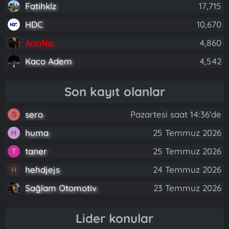
Fatihklz
17,715
HDC
10,670
ArinNa
4,860
Kaco Adem
4,542
Son kayıt olanlar
sero
Pazartesi saat 14:36'de
S
huma
25 Temmuz 2026
H
taner
25 Temmuz 2026
T
hehdjejs
24 Temmuz 2026
H
Sağlam Otomotiv
23 Temmuz 2026
Lider konular