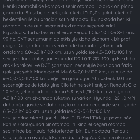
Her iki otomobil de kompakt şehir otomobili olarak ön plana
çıkmakta. Bu sebeple pek çok tüketici "düşük yakıt tüketimi"
beklentileri ile bu araçları satın almakta. Bu noktada her iki
otomobilin de aynı segmentteki motor seçeneklerini
kıyasladık. Turbo beslemelilerde Renault Clio 1.0 TCe X-Tronic
90 hp, CVT şanzımanın da etkisiyle daha ekonomik bir profil
çiziyor. Gerçek kullanıcı verilerinde bu motor şehir içinde
ortalama 6,0–6,5 lt/100 km, uzun yolda ise 4,5–5,0 lt/100 km
seviyelerinde dolaşıyor. Hyundai i20 1.0 T-GDI 100 hp ise daha
atak karakteri ve DCT şanzımanı nedeniyle biraz daha fazla
yakıyor; şehir içinde genellikle 6,5–7,0 lt/100 km, uzun yolda
ise 5,0–5,5 lt/100 km değerleri görülüyor. Atmosferik 1.0 litre
seçeneğinde de tablo yine Clio lehine şekilleniyor. Renault Clio
1.0 SCe, şehir içinde ortalama 5,8–6,3 lt/100 km, uzun yolda
4,5 lt/100 km civarında tüketim sunarken; Hyundai i20 1.0 MPI
daha ağır gövde ve daha güçlü motoru nedeniyle şehir içinde
6,5–7,2 lt/100 km, uzun yolda ise 5,0–5,6 lt/100 km
seviyelerine çıkabiliyor. 4- İkinci El Değeri Türkiye pazarı söz
konusu olduğunda bir otomobilin ikinci el değeri otomobil
seçiminde belirleyici faktörlerden biri. Bu noktada Renault
Clio, açık ara avantajlı konumda. Türkiye’de Clio’nun ikinci el