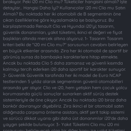
bırakıyor. Peki i20 mi Clio mu? Tüketiciler hangisini almalı? İşte
n
i
detaylar... Hangisi Daha İyi? Kullanıcolar i20 mi Clio mu Satın
Almalı? Bu noktada her iki otomobili de B segmentinin öne
çıkan özelliklerine göre kıyaslamakla işe başlıyoruz. Bu
karşılaştırmada Renault Clio ve Hyundai i20’yi; tasarım,
güvenlik donanımları, yakıt tüketimi, ikinci el değeri ve fiyat
başlıkları altında mercek altına alıyoruz. 1- Tasarım Tasarım
kriteri belki de "i20 mi Clio mu?" sorusunun cevabını belirleyen
en büyük etkenler arasında. Zira her iki otomobil de sportif bir
görünüş sunsa da bambaşka karakterlere hitap etmekte.
Ancak bu noktada Clio 5 daha zamansız ve güvenli kısımda
kalmayı tercih ederken i20 daha sportif bir karakter sunuyor.
2- Güvenlik Güvenlik tarafında her iki model de Euro NCAP
testlerinden 5 yıldız alarak segmentinin güvenli otomobilleri
arasında yer alıyor. Clio ve i20, hem yetişkin hem çocuk yolcu
korumasında güçlü sonuçlar sunarken aktif sürüş destek
sistemleriyle de öne çıkıyor. Ancak bu noktada i20 biraz daha
bonkör davranıyor diyebiliriz. Zira ikinci el bir otomobil satın
aldığınızda çarpışma önleme asistanı, aktif şerit takip sistemi
ve sürücü dikkat uyarısı gibi daha üst donanımlar i20'de daha
yaygın şekilde bulunuyor. 3- Yakıt Tüketimi Clio mu i20 mi
sorgusunu belirleyecek olan bir diğer konu ise yakıt tüketimi.