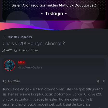
Sizleri Aramızda Görmekten Mutluluk Duyuyoruz :)
~ Tıklayın ~
Teknoloji Haberleri
Clio vs i20! Hangisi Alınmalı?
K
B
AKY
4 Şubat 2026
o
a
n
ş
AKY
b
l
u
a
MirayWeb Coder's
y
n
u
g
b
ı
4 Şubat 2026
#1
a
ç
Türkiye'de en çok satılan otomobiller listesine göz attığınızda
ş
t
l
a
sizi her seferinde karşılayacak 2 otomobil vardır: Clio ve i20.
a
r
En çok satanların vazgeçilmezleri haline gelen bu iki B
t
i
segment hatchback modeli pek çok kişiyi de kararsız
a
h