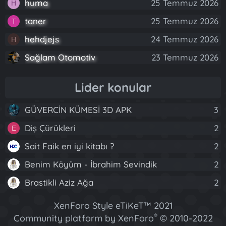
huma
25 Temmuz 2026
H
taner
25 Temmuz 2026
T
hehdjejs
24 Temmuz 2026
H
Sağlam Otomotiv
23 Temmuz 2026
Lider konular
GÜVERCİN KÜMESİ 3D APK
3
Diş Çürükleri
2
E
Sait Faik en iyi kitabı ?
2
Benim Köyüm - İbrahim Sevindik
2
Brastikli Aziz Ağa
2
XenForo Style eTiKeT™ 2021
®
Community platform by XenForo
© 2010-2022