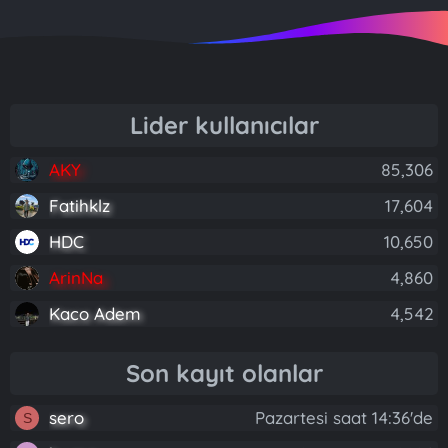
Lider kullanıcılar
AKY
85,306
Fatihklz
17,604
HDC
10,650
ArinNa
4,860
Kaco Adem
4,542
Son kayıt olanlar
sero
Pazartesi saat 14:36'de
S