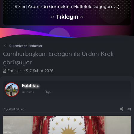
Sizleri Aramızda Görmekten Mutluluk Duyuyoruz :)
~ Tıklayın ~
Ülkemizden Haberler
Cumhurbaşkanı Erdoğan ile Ürdün Kralı
görüşüyor
K
B
Fatihklz
7 Şubat 2026
o
a
n
ş
Fatihklz
b
l
u
a
Kurucu
Üye
y
n
u
g
b
ı
7 Şubat 2026
#1
a
ç
ş
t
l
a
a
r