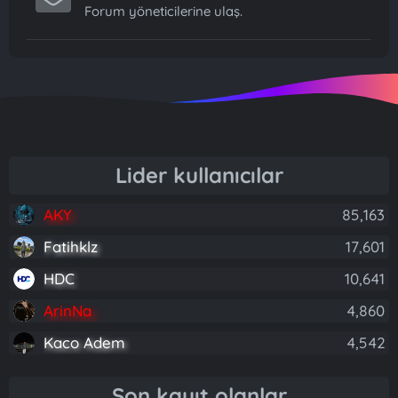
Forum yöneticilerine ulaş.
Lider kullanıcılar
AKY
85,163
Fatihklz
17,601
HDC
10,641
ArinNa
4,860
Kaco Adem
4,542
Son kayıt olanlar