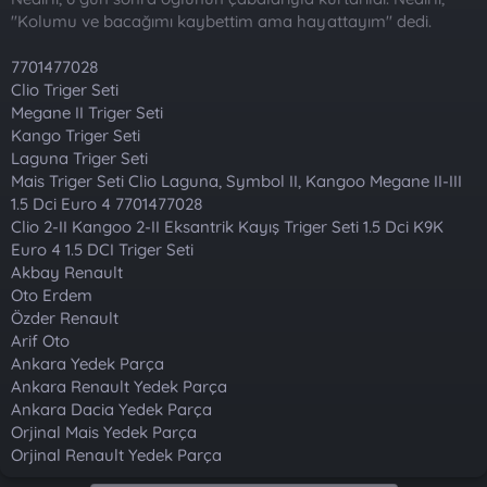
a
r
"Kolumu ve bacağımı kaybettim ama hayattayım" dedi.
t
i
a
h
7701477028
n
i
Clio Triger Seti
Megane II Triger Seti
Kango Triger Seti
Laguna Triger Seti
Mais Triger Seti Clio Laguna, Symbol II, Kangoo Megane II-III
1.5 Dci Euro 4 7701477028
Clio 2-II Kangoo 2-II Eksantrik Kayış Triger Seti 1.5 Dci K9K
Euro 4 1.5 DCI Triger Seti
Akbay Renault
Oto Erdem
Özder Renault
Arif Oto
Ankara Yedek Parça
Ankara Renault Yedek Parça
Ankara Dacia Yedek Parça
Orjinal Mais Yedek Parça
Orjinal Renault Yedek Parça