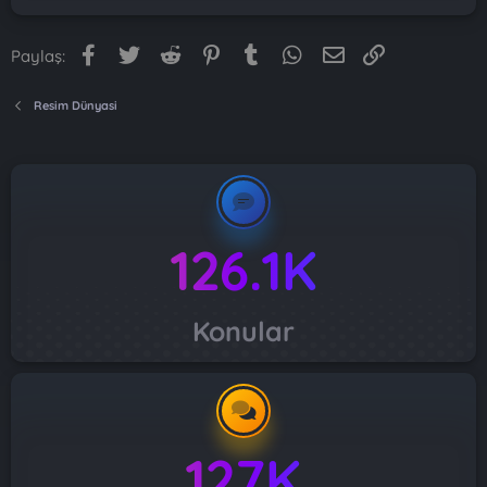
Facebook
Twitter
Reddit
Pinterest
Tumblr
WhatsApp
E-posta
Link
Paylaş:
Resim Dünyasi
126.1K
Konular
127K