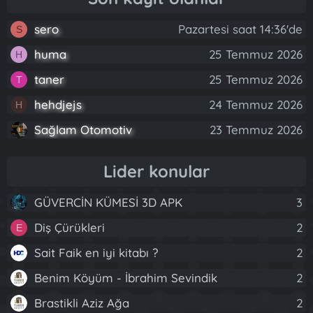
sero
Pazartesi saat 14:36'de
S
huma
25 Temmuz 2026
H
taner
25 Temmuz 2026
T
hehdjejs
24 Temmuz 2026
H
Sağlam Otomotiv
23 Temmuz 2026
Lider konular
GÜVERCİN KÜMESİ 3D APK
3
Diş Çürükleri
2
E
Sait Faik en iyi kitabı ?
2
Benim Köyüm - İbrahim Sevindik
2
Brastikli Aziz Ağa
2