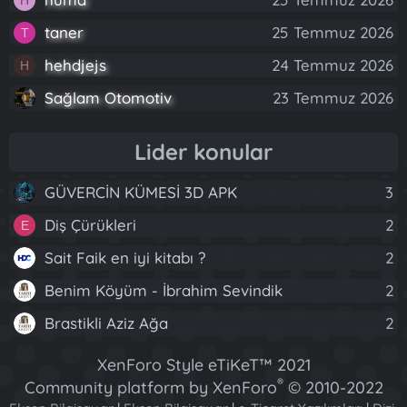
taner
25 Temmuz 2026
T
hehdjejs
24 Temmuz 2026
H
Sağlam Otomotiv
23 Temmuz 2026
Lider konular
GÜVERCİN KÜMESİ 3D APK
3
Diş Çürükleri
2
E
Sait Faik en iyi kitabı ?
2
Benim Köyüm - İbrahim Sevindik
2
Brastikli Aziz Ağa
2
XenForo Style eTiKeT™ 2021
®
Community platform by XenForo
© 2010-2022