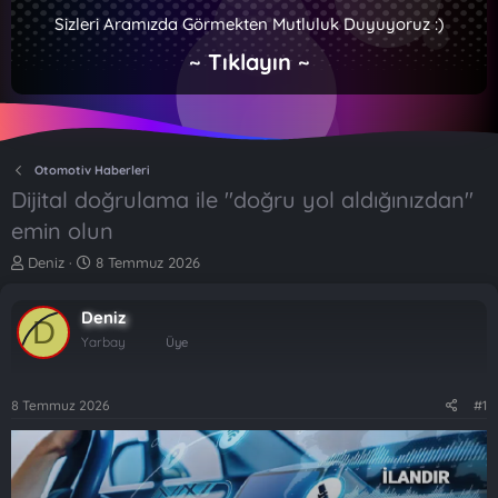
Sizleri Aramızda Görmekten Mutluluk Duyuyoruz :)
~ Tıklayın ~
Otomotiv Haberleri
Dijital doğrulama ile "doğru yol aldığınızdan"
emin olun
K
B
Deniz
8 Temmuz 2026
o
a
n
ş
Deniz
b
l
D
u
a
Yarbay
Üye
y
n
u
g
b
ı
8 Temmuz 2026
#1
a
ç
ş
t
l
a
a
r