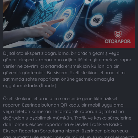
t
i
a
h
n
i
Dijital oto ekspertiz doğrulama, bir aracın geçmiş veya
güncel ekspertiz raporunun orijinalliğini teyit etmek ve rapor
verilerine çevrim içi ortamda erişmek için kullanılan bir
güvenlik yöntemidir. Bu sistem, özellikle ikinci el araç alım-
satımında sahte raporların önüne geçmek amacıyla
uygulamaktadır. (İlandır)
Özellikle ikinci el araç alım sürecinde genellikle fiziksel
raporun üzerinde bulunan QR kodu, bir mobil uygulama
veya telefon kamerası ile taratarak raporun dijital aslına
doğrudan ulaşabilmek mümkün. Trafik ve kasko süreçlerine
dahil olmuş eksper raporlarına e-Devlet Trafik ve Kasko
Eksper Raporları Sorgulama hizmeti üzerinden plaka veya
şasi numarası ile erişebilmek de mümkün. Kurumsal ekspertiz