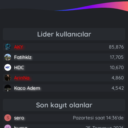
Lider kullanıcılar
AKY
85,876
Fatihklz
17,705
HDC
10,670
ArinNa
4,860
Kaco Adem
4,542
Son kayıt olanlar
sero
Pazartesi saat 14:36'de
S
huma
25 Temmuz 2026
H