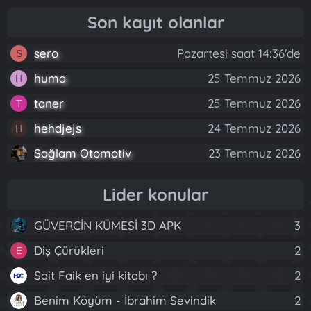
Son kayıt olanlar
sero
Pazartesi saat 14:36'de
S
huma
25 Temmuz 2026
H
taner
25 Temmuz 2026
T
hehdjejs
24 Temmuz 2026
H
Sağlam Otomotiv
23 Temmuz 2026
Lider konular
GÜVERCİN KÜMESİ 3D APK
3
Diş Çürükleri
2
E
Sait Faik en iyi kitabı ?
2
Benim Köyüm - İbrahim Sevindik
2