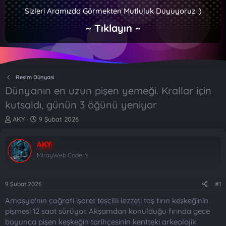
Sizleri Aramızda Görmekten Mutluluk Duyuyoruz :)
~ Tıklayın ~
Resim Dünyasi
Dünyanın en uzun pişen yemeği. Krallar için
kutsaldı, günün 3 öğünü yeniyor
K
B
AKY
9 Şubat 2026
o
a
n
ş
AKY
b
l
u
a
MirayWeb Coder's
y
n
u
g
b
ı
9 Şubat 2026
#1
a
ç
Amasya'nın coğrafi işaret tescilli lezzeti taş fırın keşkeğinin
ş
t
l
a
pişmesi 12 saat sürüyor. Akşamdan konulduğu fırında gece
a
r
boyunca pişen keşkeğin tarihçesinin kentteki arkeolojik