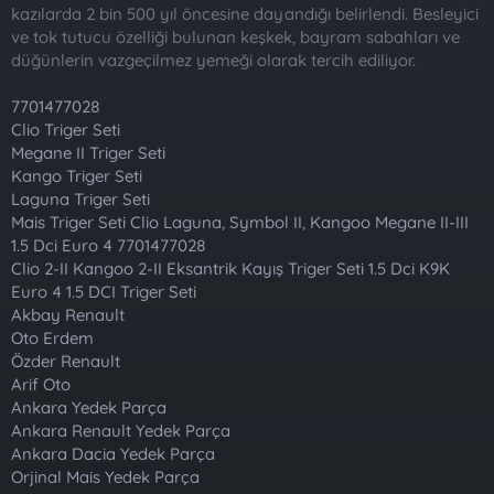
t
i
kazılarda 2 bin 500 yıl öncesine dayandığı belirlendi. Besleyici
a
h
ve tok tutucu özelliği bulunan keşkek, bayram sabahları ve
n
i
düğünlerin vazgeçilmez yemeği olarak tercih ediliyor.
7701477028
Clio Triger Seti
Megane II Triger Seti
Kango Triger Seti
Laguna Triger Seti
Mais Triger Seti Clio Laguna, Symbol II, Kangoo Megane II-III
1.5 Dci Euro 4 7701477028
Clio 2-II Kangoo 2-II Eksantrik Kayış Triger Seti 1.5 Dci K9K
Euro 4 1.5 DCI Triger Seti
Akbay Renault
Oto Erdem
Özder Renault
Arif Oto
Ankara Yedek Parça
Ankara Renault Yedek Parça
Ankara Dacia Yedek Parça
Orjinal Mais Yedek Parça