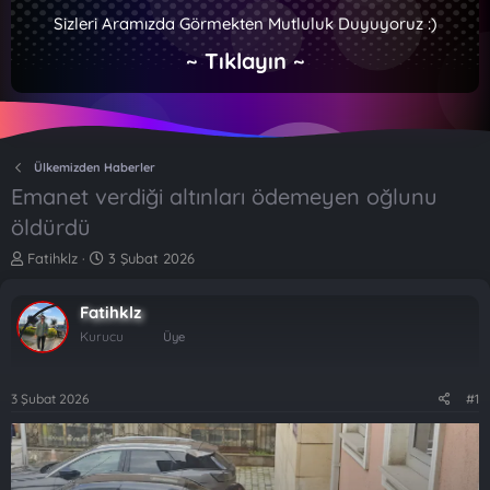
Sizleri Aramızda Görmekten Mutluluk Duyuyoruz :)
~ Tıklayın ~
Ülkemizden Haberler
Emanet verdiği altınları ödemeyen oğlunu
öldürdü
K
B
Fatihklz
3 Şubat 2026
o
a
n
ş
Fatihklz
b
l
u
a
Kurucu
Üye
y
n
u
g
b
ı
3 Şubat 2026
#1
a
ç
ş
t
l
a
a
r