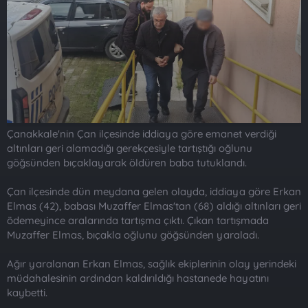
t
i
a
h
n
i
Çanakkale'nin Çan ilçesinde iddiaya göre emanet verdiği
altınları geri alamadığı gerekçesiyle tartıştığı oğlunu
göğsünden bıçaklayarak öldüren baba tutuklandı.
Çan ilçesinde dün meydana gelen olayda, iddiaya göre Erkan
Elmas (42), babası Muzaffer Elmas'tan (68) aldığı altınları geri
ödemeyince aralarında tartışma çıktı. Çıkan tartışmada
Muzaffer Elmas, bıçakla oğlunu göğsünden yaraladı.
Ağır yaralanan Erkan Elmas, sağlık ekiplerinin olay yerindeki
müdahalesinin ardından kaldırıldığı hastanede hayatını
kaybetti.