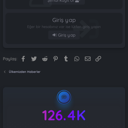
Şimdi kayıt ol
Giriş yap
Eğer bir hesabınız var ise lütfen giriş yapın
Giriş yap
Facebook
Twitter
Reddit
Pinterest
Tumblr
WhatsApp
E-posta
Link
Paylaş:
Ülkemizden Haberler
126.4K