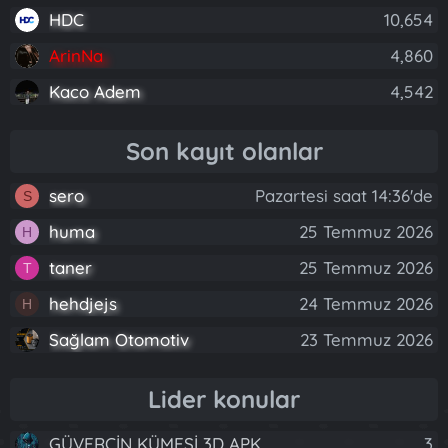
HDC
10,654
ArinNa
4,860
Kaco Adem
4,542
Son kayıt olanlar
sero
Pazartesi saat 14:36'de
S
huma
25 Temmuz 2026
H
taner
25 Temmuz 2026
T
hehdjejs
24 Temmuz 2026
H
Sağlam Otomotiv
23 Temmuz 2026
Lider konular
GÜVERCİN KÜMESİ 3D APK
3