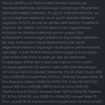
t
i
Honor, OnePlus ve Realme dahil olmak üzere birçok
a
h
markanın telefonları da bulunuyor. Sıralamaya iPhone'ların
n
i
dahil edilmediğini belirtelim. En güçlü Android telefonlar, en
iyi orta segment telefonlar ve en güçlü tabletler listelerini
paylaşan AnTuTu, bu kez en sevilen akıllı telefon modellerini
duyurdu. Bu listenin, AnTuTu Benchmark uygulamasını
kullanan ve cihazları hakkında yorum yapan Çinli
kullanıcıların memnuniyet oranlarına dayandığını belirtelim.
Bu liste, kullanıcıların kendi telefonlarına dair öznel
değerlendirmelerine dayanıyor ve cihazların performansı ile
ilgili değil. Yüzde 99,99 kullanıcı memnuniyet oranına sahip
olan Nubia Z80 Ultra zirvede yer aldı. Bu telefonda
Snapdragon 8 Elite Gen 5 işlemcisi mevcut. 3 nm üretim
süreciyle geliştirilen bu işlemci, sekiz adet çekirdek içeriyor.
AnTuTu'ya Göre En Sevilen Telefonlar (Ocak 2026) Nubia Z80
Ultra (%99,99) Huawei Mate 70 Pro+ (%98,46) Huawei Mate 70
Pro Premium Edition (%98,42) OPPO K13 Turbo 5G (%97,22)
Honor 400 Pro (%95,38) OPPO Find X8 Ultra (%95,32)
OnePlus Ace 6 (%94,8) Huawei Mate 70 Pro (%94,78) Realme
GT 8 Pro (%94,43) vivo X300 Pro (%94,35) Huawei Mate 70
Pro+, yüzde 98,46 kullanıcı memnuniyeti oranı ile ikinci sırada