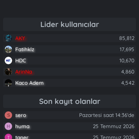
Lider kullanıcılar
AKY
85,812
Fatihklz
17,695
HDC
10,670
ArinNa
4,860
Kaco Adem
4,542
Son kayıt olanlar
sero
Pazartesi saat 14:36'de
S
huma
25 Temmuz 2026
H
taner
25 Temmuz 2026
T