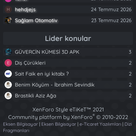
hehdjejs
24 Temmuz 2026
H
Sağlam Otomotiv
23 Temmuz 2026
Lider konular
GÜVERCİN KÜMESİ 3D APK
3
Diş Çürükleri
2
E
Sait Faik en iyi kitabı ?
2
Benim Köyüm - İbrahim Sevindik
2
Brastikli Aziz Ağa
2
XenForo Style eTiKeT™ 2021
®
Community platform by XenForo
© 2010-2022
Eksen Bilgisayar
|
Eksen Bilgisayar
XenForo Ltd.
|
e-Ticaret Yazılımları
|
Dizi
Fragmanları
[XGT] Forum statistics system
- XenGenTr