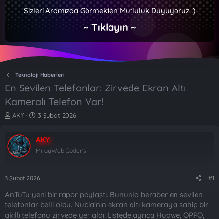
Sizleri Aramızda Görmekten Mutluluk Duyuyoruz :)
~ Tıklayın ~
Teknoloji Haberleri
En Sevilen Telefonlar: Zirvede Ekran Altı
Kameralı Telefon Var!
K
B
AKY
3 Şubat 2026
o
a
n
ş
AKY
b
l
u
a
MirayWeb Coder's
y
n
u
g
b
ı
3 Şubat 2026
#1
a
ç
AnTuTu yeni bir rapor paylaştı. Bununla beraber en sevilen
ş
t
l
a
telefonlar belli oldu. Nubia'nın ekran altı kameraya sahip bir
a
r
akıllı telefonu zirvede yer aldı. Listede ayrıca Huawe, OPPO,