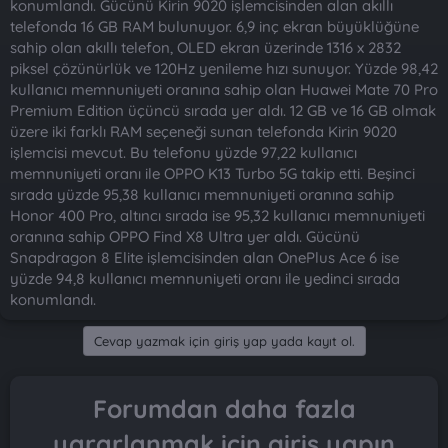
konumlandı. Gücünü Kirin 9020 işlemcisinden alan akıllı
telefonda 16 GB RAM bulunuyor. 6,9 inç ekran büyüklüğüne
sahip olan akıllı telefon, OLED ekran üzerinde 1316 x 2832
piksel çözünürlük ve 120Hz yenileme hızı sunuyor. Yüzde 98,42
kullanıcı memnuniyeti oranına sahip olan Huawei Mate 70 Pro
Premium Edition üçüncü sırada yer aldı. 12 GB ve 16 GB olmak
üzere iki farklı RAM seçeneği sunan telefonda Kirin 9020
işlemcisi mevcut. Bu telefonu yüzde 97,22 kullanıcı
memnuniyeti oranı ile OPPO K13 Turbo 5G takip etti. Beşinci
sırada yüzde 95,38 kullanıcı memnuniyeti oranına sahip
Honor 400 Pro, altıncı sırada ise 95,32 kullanıcı memnuniyeti
oranına sahip OPPO Find X8 Ultra yer aldı. Gücünü
Snapdragon 8 Elite işlemcisinden alan OnePlus Ace 6 ise
yüzde 94,8 kullanıcı memnuniyeti oranı ile yedinci sırada
konumlandı.
Cevap yazmak için giriş yap yada kayıt ol.
Forumdan daha fazla
yararlanmak için giriş yapın