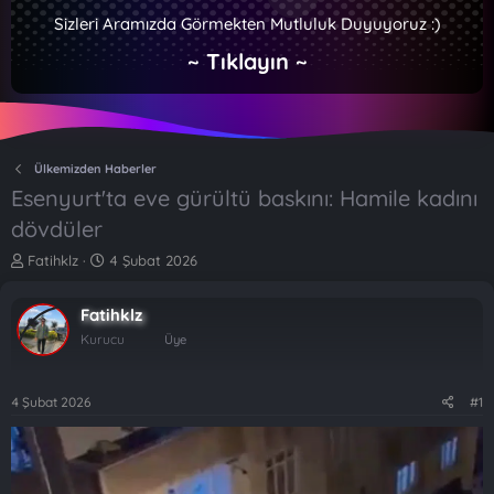
Sizleri Aramızda Görmekten Mutluluk Duyuyoruz :)
~ Tıklayın ~
Ülkemizden Haberler
Esenyurt'ta eve gürültü baskını: Hamile kadını
dövdüler
K
B
Fatihklz
4 Şubat 2026
o
a
n
ş
Fatihklz
b
l
u
a
Kurucu
Üye
y
n
u
g
b
ı
4 Şubat 2026
#1
a
ç
ş
t
l
a
a
r