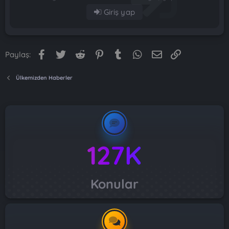
Giriş yap
Facebook
Twitter
Reddit
Pinterest
Tumblr
WhatsApp
E-posta
Link
Paylaş:
Ülkemizden Haberler
127K
Konular