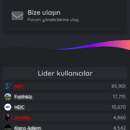
Bize ulaşın
Forum yöneticilerine ulaş.
Lider kullanıcılar
AKY
85,901
Fatihklz
17,715
HDC
10,670
ArinNa
4,860
Kaco Adem
4,542