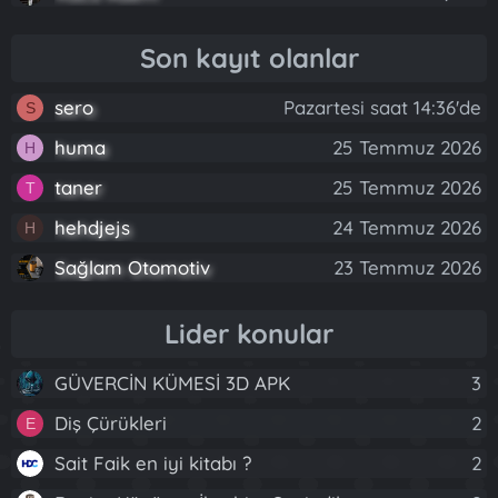
Son kayıt olanlar
sero
Pazartesi saat 14:36'de
S
huma
25 Temmuz 2026
H
taner
25 Temmuz 2026
T
hehdjejs
24 Temmuz 2026
H
Sağlam Otomotiv
23 Temmuz 2026
Lider konular
GÜVERCİN KÜMESİ 3D APK
3
Diş Çürükleri
2
E
Sait Faik en iyi kitabı ?
2