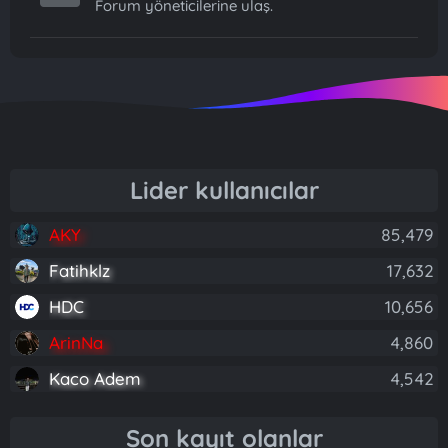
Forum yöneticilerine ulaş.
Lider kullanıcılar
AKY
85,479
Fatihklz
17,632
HDC
10,656
ArinNa
4,860
Kaco Adem
4,542
Son kayıt olanlar