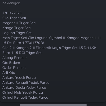
t
i
bekleniyor.
a
h
n
i
7701477028
Clio Triger Seti
Megane II Triger Seti
Kango Triger Seti
Laguna Triger Seti
Mais Triger Seti Clio Laguna, Symbol II, Kangoo Megane II-III
1.5 Dci Euro 4 7701477028
Clio 2-II Kangoo 2-II Eksantrik Kayış Triger Seti 1.5 Dci K9K
Euro 4 1.5 DCI Triger Seti
Akbay Renault
Oto Erdem
Özder Renault
Arif Oto
Ankara Yedek Parça
Ankara Renault Yedek Parça
Ankara Dacia Yedek Parça
Orjinal Mais Yedek Parça
Orjinal Renault Yedek Parça