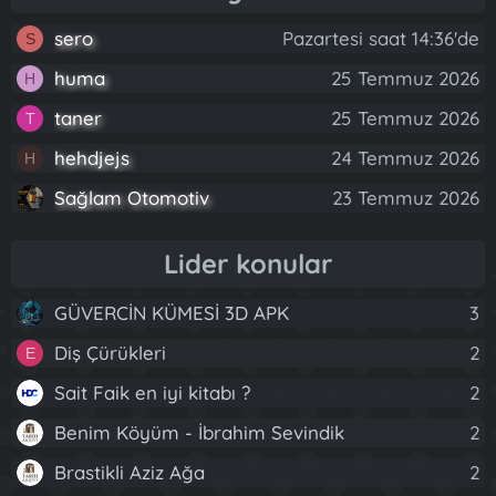
sero
Pazartesi saat 14:36'de
S
huma
25 Temmuz 2026
H
taner
25 Temmuz 2026
T
hehdjejs
24 Temmuz 2026
H
Sağlam Otomotiv
23 Temmuz 2026
Lider konular
GÜVERCİN KÜMESİ 3D APK
3
Diş Çürükleri
2
E
Sait Faik en iyi kitabı ?
2
Benim Köyüm - İbrahim Sevindik
2
Brastikli Aziz Ağa
2