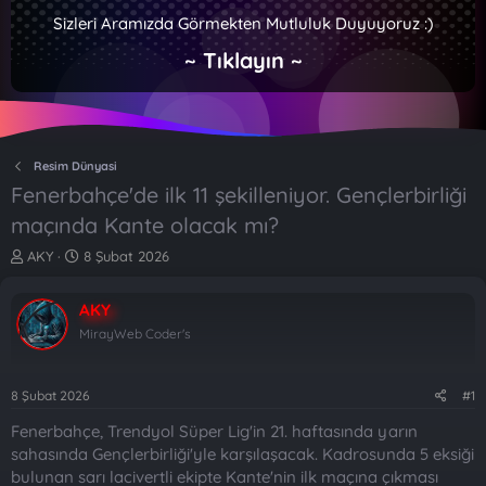
Sizleri Aramızda Görmekten Mutluluk Duyuyoruz :)
~ Tıklayın ~
Resim Dünyasi
Fenerbahçe'de ilk 11 şekilleniyor. Gençlerbirliği
maçında Kante olacak mı?
K
B
AKY
8 Şubat 2026
o
a
n
ş
AKY
b
l
u
a
MirayWeb Coder's
y
n
u
g
b
ı
8 Şubat 2026
#1
a
ç
Fenerbahçe, Trendyol Süper Lig'in 21. haftasında yarın
ş
t
l
a
sahasında Gençlerbirliği'yle karşılaşacak. Kadrosunda 5 eksiği
a
r
bulunan sarı lacivertli ekipte Kante'nin ilk maçına çıkması