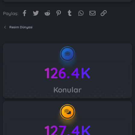
Facebook
Twitter
Reddit
Pinterest
Tumblr
WhatsApp
E-posta
Link
Paylaş:
Resim Dünyasi
126.4K
Konular
127.4K