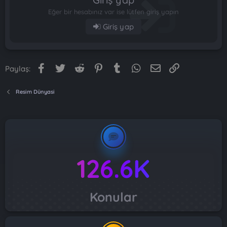
Eğer bir hesabınız var ise lütfen giriş yapın
Giriş yap
Facebook
Twitter
Reddit
Pinterest
Tumblr
WhatsApp
E-posta
Link
Paylaş:
Resim Dünyasi
126.6K
Konular