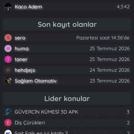
Kaco Adem
4,542
Son kayıt olanlar
sero
Pazartesi saat 14:36'de
S
huma
25 Temmuz 2026
H
taner
25 Temmuz 2026
T
hehdjejs
24 Temmuz 2026
H
Sağlam Otomotiv
23 Temmuz 2026
Lider konular
GÜVERCİN KÜMESİ 3D APK
3
Diş Çürükleri
2
E
Sait Faik en iyi kitabı ?
2