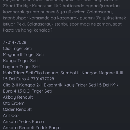
a
r
Ziraat Türkiye Kupası'nın ilk 2 haftasında oynadığı maçları
t
i
kazanarak grupta puanını 6'ya yükselten Galatasaray,
a
h
İstanbulspor karşısında da kazanarak puanını 9'a yükseltmek
n
i
istiyor. Peki, Galatasaray-İstanbulspor maçı ne zaman, saat
kaçta ve hangi kanalda?
7701477028
Clio Triger Seti
Megane II Triger Seti
Kango Triger Seti
Laguna Triger Seti
Mais Triger Seti Clio Laguna, Symbol II, Kangoo Megane II-III
1.5 Dci Euro 4 7701477028
Clio 2-II Kangoo 2-II Eksantrik Kayış Triger Seti 1.5 Dci K9K
Euro 4 1.5 DCI Triger Seti
Akbay Renault
Oto Erdem
Özder Renault
Arif Oto
Ankara Yedek Parça
Ankara Renault Yedek Parça