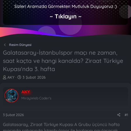
Sizleri Aramızda Görmekten Mutluluk Duyuyoruz :)
~ Tıklayın ~
Resim Dünyasi
Galatasaray-İstanbulspor maçı ne zaman,
saat kaçta ve hangi kanalda? Ziraat Türkiye
Kupası'nda 3. hafta
K
B
AKY
3 Şubat 2026
o
a
n
ş
AKY
b
l
u
a
MirayWeb Coder's
y
n
u
g
b
ı
3 Şubat 2026
#1
a
ç
Galatasaray, Ziraat Türkiye Kupası A Grubu üçüncü hafta
ş
t
l
a
maçında sahasında İstanbulspor ile kozlarını paylaşacak.