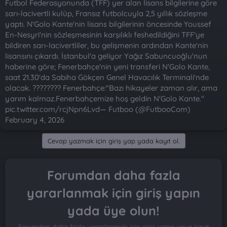
Futbol Federasyonunda (TFF) yer alan lisans bilgilerine göre
n
i
sarı-lacivertli kulüp, Fransız futbolcuyla 2,5 yıllık sözleşme
yaptı. N'Golo Kante'nin lisans bilgilerinin öncesinde Youssef
En-Nesyri'nin sözleşmesinin karşılıklı feshedildiğini TFF'ye
bildiren sarı-lacivertliler, bu gelişmenin ardından Kante'nin
lisansını çıkardı. İstanbul'a geliyor Yağız Sabuncuoğlu'nun
haberine göre; Fenerbahçe'nin yeni transferi N'Golo Kante,
saat 21.30'da Sabiha Gökçen Genel Havacılık Terminali'nde
olacak. ???????? Fenerbahçe:"Bazı hikayeler zaman alır, ama
yarım kalmaz.Fenerbahçemize hoş geldin N'Golo Kante."
pic.twitter.com/rcjNpn6Lvd— Futboo (@FutbooCom)
February 4, 2026
Cevap yazmak için giriş yap yada kayıt ol.
Forumdan daha fazla
yararlanmak için giriş yapın
yada üye olun!
Forumdan daha fazla yararlanmak için giriş yapın veya kayıt