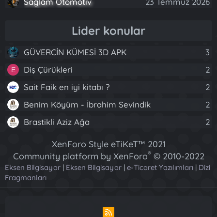
Sağlam Otomotiv
23 Temmuz 2026
Lider konular
GÜVERCİN KÜMESİ 3D APK
3
Diş Çürükleri
2
E
Sait Faik en iyi kitabı ?
2
Benim Köyüm - İbrahim Sevindik
2
Brastikli Aziz Ağa
2
XenForo Style eTiKeT™ 2021
®
Community platform by XenForo
© 2010-2022
Eksen Bilgisayar
|
Eksen Bilgisayar
XenForo Ltd.
|
e-Ticaret Yazılımları
|
Dizi
Fragmanları
[XGT] Forum statistics system
- XenGenTr
R