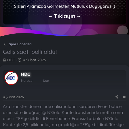
Sizleri Aramızda Görmekten Mutluluk Duyuyoruz :)
~ Tıklayın ~
Spor Haberleri
Geliş saati belli oldu!
K
B
HDC
4 Şubat 2026
o
a
n
ş
HDC
b
l
u
a
Kurucu
Üye
y
n
u
g
b
ı
4 Şubat 2026
#1
a
ç
Ara transfer döneminde çalışmalarını sürdüren Fenerbahçe,
ş
t
l
a
uzun süredir uğraştığı N'Golo Kante transferinde mutlu sona
a
r
ulaştı. TFF'ye bildirildi Fenerbahçe, Fransız futbolcu N'Golo
t
i
Kante'yle 2,5 yıllık anlaşma yapıldığını TFF'ye bildirdi. Türkiye
a
h