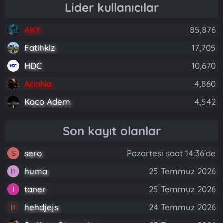
Lider kullanıcılar
AKY
85,876
Fatihklz
17,705
HDC
10,670
ArinNa
4,860
Kaco Adem
4,542
Son kayıt olanlar
sero
Pazartesi saat 14:36'de
S
huma
25 Temmuz 2026
H
taner
25 Temmuz 2026
T
hehdjejs
24 Temmuz 2026
H