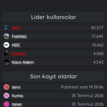
Lider kullanıcılar
AKY
85,577
Fatihklz
17,645
HDC
10,662
ArinNa
4,860
Kaco Adem
4,542
Son kayıt olanlar
sero
Pazartesi saat 14:36'de
S
huma
25 Temmuz 2026
H
taner
25 Temmuz 2026
T