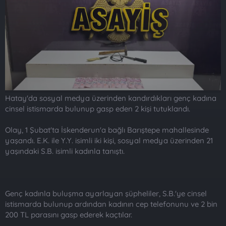
t
i
a
h
n
i
Hatay'da sosyal medya üzerinden kandırdıkları genç kadına
cinsel istismarda bulunup gasp eden 2 kişi tutuklandı.
Olay, 1 Şubat'ta İskenderun'a bağlı Barıştepe mahallesinde
yaşandı. E.K. ile Y.Y. isimli iki kişi, sosyal medya üzerinden 21
yaşındaki S.B. isimli kadınla tanıştı.
Genç kadınla buluşma ayarlayan şüpheliler, S.B.'ye cinsel
istismarda bulunup ardından kadının cep telefonunu ve 2 bin
200 TL parasını gasp ederek kaçtılar.