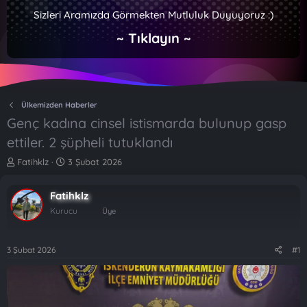
Sizleri Aramızda Görmekten Mutluluk Duyuyoruz :)
~ Tıklayın ~
Ülkemizden Haberler
Genç kadına cinsel istismarda bulunup gasp
ettiler. 2 şüpheli tutuklandı
K
B
Fatihklz
3 Şubat 2026
o
a
n
ş
Fatihklz
b
l
u
a
Kurucu
Üye
y
n
u
g
b
ı
3 Şubat 2026
#1
a
ç
ş
t
l
a
a
r