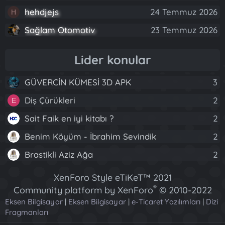
hehdjejs
24 Temmuz 2026
H
Sağlam Otomotiv
23 Temmuz 2026
Lider konular
GÜVERCİN KÜMESİ 3D APK
3
Diş Çürükleri
2
E
Sait Faik en iyi kitabı ?
2
Benim Köyüm - İbrahim Sevindik
2
Brastikli Aziz Ağa
2
XenForo Style eTiKeT™ 2021
®
Community platform by XenForo
© 2010-2022
Eksen Bilgisayar
|
Eksen Bilgisayar
XenForo Ltd.
|
e-Ticaret Yazılımları
|
Dizi
Fragmanları
[XGT] Forum statistics system
- XenGenTr