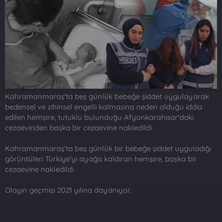
t
i
a
h
n
i
Kahramanmaraş'ta beş günlük bebeğe şiddet uygulayarak
bedensel ve zihinsel engelli kalmasına neden olduğu iddia
edilen hemşire, tutuklu bulunduğu Afyonkarahisar'daki
cezaevinden başka bir cezaevine nakledildi.
Kahramanmaraş'ta beş günlük bir bebeğe şiddet uyguladığı
görüntüleri Türkiye'yi ayağa kaldıran hemşire, başka bir
cezaevine nakledildi.
Olayın geçmişi 2021 yılına dayanıyor.