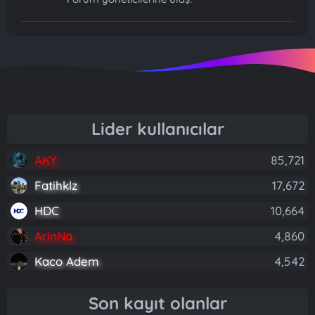
Lider kullanıcılar
AKY
85,721
Fatihklz
17,672
HDC
10,664
ArinNa
4,860
Kaco Adem
4,542
Son kayıt olanlar