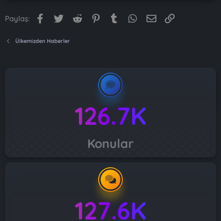
Facebook
Twitter
Reddit
Pinterest
Tumblr
WhatsApp
E-posta
Link
Paylaş:
Ülkemizden Haberler
126.7K
Konular
127.6K