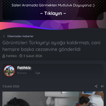
Sizleri Aramızda Görmekten Mutluluk Duyuyoruz :)
~ Tıklayın ~
Ülkemizden Haberler
Görüntüleri Türkiye'yi ayağa kaldırmıştı, cani
hemşire başka cezaevine gönderildi
K
B
Fatihklz
3 Şubat 2026
o
a
n
ş
Fatihklz
b
l
u
a
Kurucu
Üye
y
n
u
g
b
ı
3 Şubat 2026
#1
a
ç
ş
t
l
a
a
r