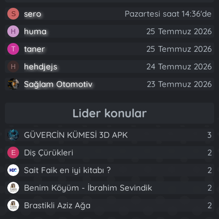
sero
Pazartesi saat 14:36'de
S
huma
25 Temmuz 2026
H
taner
25 Temmuz 2026
T
hehdjejs
24 Temmuz 2026
H
Sağlam Otomotiv
23 Temmuz 2026
Lider konular
GÜVERCİN KÜMESİ 3D APK
3
Diş Çürükleri
2
E
Sait Faik en iyi kitabı ?
2
Benim Köyüm - İbrahim Sevindik
2
Brastikli Aziz Ağa
2