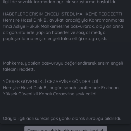
ilgili de savcılık tarafından ayrı bir soruşturma başlatıldı.
HABERLERE ERİŞİM ENGELİ İSTEDİ, MAHKEME REDDEETTİ
Hemşire Hazel Dırık B., avukatı aracılığıyla Kahramanmaraş
1'inci Asliye Hukuk Mahkemesi'ne başvurarak, olay anlarına
ait görüntülerle yapılan haberler ve sosyal medya
paylaşımlarına erişim engeli talep ettiği ortaya çıktı.
Mahkeme, yapılan başvuruyu değerlendirerek erişim engeli
talebini reddetti.
YÜKSEK GÜVENLİKLİ CEZAEVİNE GÖNDERİLDİ
Hemşire Hazel Dırık B., bugün sabah saatlerinde Erzincan
Yüksek Güvenlikli Kapalı Cezaevi'ne sevk edildi.
Olayla ilgili adli sürecin çok yönlü olarak sürdüğü bildirildi.
Cevap yazmak için giriş yap yada kayıt ol.