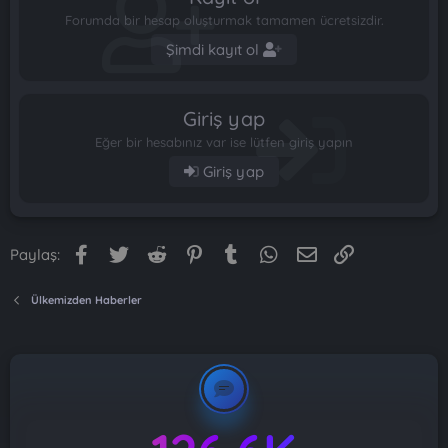
Forumda bir hesap oluşturmak tamamen ücretsizdir.
Şimdi kayıt ol
Giriş yap
Eğer bir hesabınız var ise lütfen giriş yapın
Giriş yap
Facebook
Twitter
Reddit
Pinterest
Tumblr
WhatsApp
E-posta
Link
Paylaş:
Ülkemizden Haberler