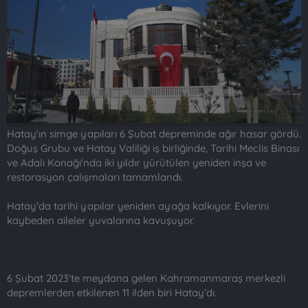
t
i
a
h
n
i
Hatay'ın simge yapıları 6 Şubat depreminde ağır hasar gördü.
Doğuş Grubu ve Hatay Valiliği iş birliğinde, Tarihi Meclis Binası
ve Adalı Konağı'nda iki yıldır yürütülen yeniden inşa ve
restorasyon çalışmaları tamamlandı.
Hatay'da tarihi yapılar yeniden ayağa kalkıyor. Evlerini
kaybeden aileler yuvalarına kavuşuyor.
6 Şubat 2023'te meydana gelen Kahramanmaraş merkezli
depremlerden etkilenen 11 ilden biri Hatay’dı.