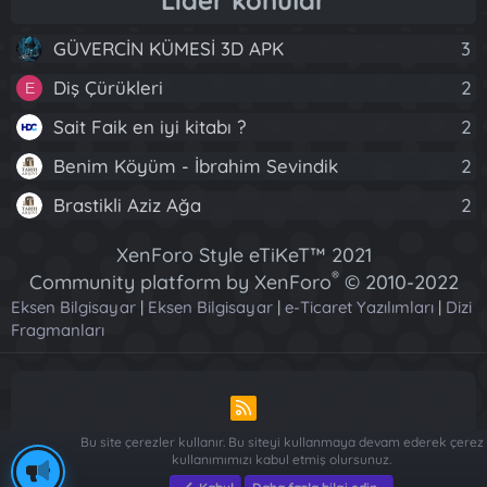
Lider konular
GÜVERCİN KÜMESİ 3D APK
3
Diş Çürükleri
2
E
Sait Faik en iyi kitabı ?
2
Benim Köyüm - İbrahim Sevindik
2
Brastikli Aziz Ağa
2
XenForo Style eTiKeT™ 2021
®
Community platform by XenForo
© 2010-2022
Eksen Bilgisayar
|
Eksen Bilgisayar
XenForo Ltd.
|
e-Ticaret Yazılımları
|
Dizi
Fragmanları
[XGT] Forum statistics system
- XenGenTr
R
S
Bu site çerezler kullanır. Bu siteyi kullanmaya devam ederek çerez
S
kullanımımızı kabul etmiş olursunuz.
Piese Auto Dacia Arges
-
Piese Auto Dacia Arges
-
Renault ve