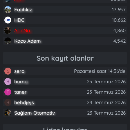
Fatihklz
17,657
HDC
10,662
ArinNa
4,860
Kaco Adem
4,542
Son kayıt olanlar
sero
Pazartesi saat 14:36'de
S
huma
25 Temmuz 2026
H
taner
25 Temmuz 2026
T
hehdjejs
24 Temmuz 2026
H
Sağlam Otomotiv
23 Temmuz 2026