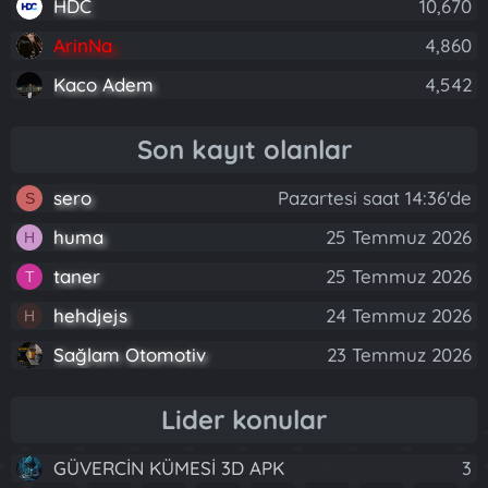
HDC
10,670
ArinNa
4,860
Kaco Adem
4,542
Son kayıt olanlar
sero
Pazartesi saat 14:36'de
S
huma
25 Temmuz 2026
H
taner
25 Temmuz 2026
T
hehdjejs
24 Temmuz 2026
H
Sağlam Otomotiv
23 Temmuz 2026
Lider konular
GÜVERCİN KÜMESİ 3D APK
3