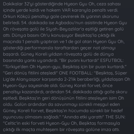
t
i
Dakikalar 32'yi gösterdiğinde Hyeon Gyu Oh, ceza sahası
a
h
içinde yerde kaldı ve hakem VAR kararıyla penaltı verdi.
n
i
Orkun Kökçü penaltıyı gole çevirerek ilk yarının skorunu
belirledi. 54. dakikada ise Agbadou'nun asistinde Hyeon Gyu
Oh röveşata golü ile Siyah-Beyazlılar'a eşitliği getiren golü
attı. Dünya basını Oh'u konuşuyor Beşiktaş'la çıktığı ilk
maçında 1 penaltı yaptıran ve 1 de gol atan Hyeon Gyu Oh,
gösterdiği performansla taraftardan geçer not almayı
başardı. Güney Koreli yıldızın röveşata golü de dünya
basınında yankı uyandırdı. "Bir puanı kurtardı" ESFUTBOL:
"Türkiye'den Oh Hyeon-gyu, Beşiktaş için bir puan kurtardı."
"Geri dönüş fitilini ateşledi" ONE FOOTBALL: "Beşiktaş, Süper
Lig’de Alanyaspor karşısında 2-2’lik beraberliği, yıldızlaşan Oh
Hyeon-Gyu sayesinde aldı. Güney Koreli forvet, önce
penaltıyı kazandırdı, ardından 54. dakikada attığı golle skoru
eşitledi. Beşiktaş’ın geri dönüşünün fitilini ateşleyen isim Oh
oldu. Golün ardından da savunmayı sürekli meşgul eden
Güney Koreli forvet, Beşiktaş’ın hücumda sürekli bir hedef
oyuncusu olmasını sağladı." "Anında etki yarattı" THE SUN:
"Celtic'in eski forveti Hyeon-Gyu Oh, Beşiktaş formasıyla
çıktığı ilk maçta muhteşem bir röveşata golüne imza attı.