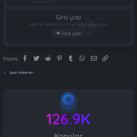
Giriş yap
Eğer bir hesabınız var ise lütfen giriş yapın
Giriş yap
Facebook
Twitter
Reddit
Pinterest
Tumblr
WhatsApp
E-posta
Link
Paylaş:
Spor Haberleri
126.9K
Konular