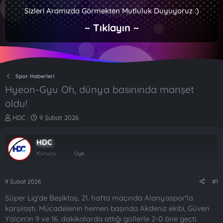
Sizleri Aramızda Görmekten Mutluluk Duyuyoruz :)
~ Tıklayın ~
Spor Haberleri
Hyeon-Gyu Oh, dünya basınında manşet
oldu!
K
B
HDC
9 Şubat 2026
o
a
n
ş
HDC
b
l
u
a
Kurucu
Üye
y
n
u
g
b
ı
9 Şubat 2026
#1
a
ç
Süper Lig'de Beşiktaş, 21. hafta maçında Alanyaspor'la
ş
t
l
a
karşılaştı. Mücadelenin hemen başında Akdeniz ekibi, Güven
a
r
Yalçın'ın 9 ve 16. dakikalarda attığı gollerle 2-0 öne geçti.