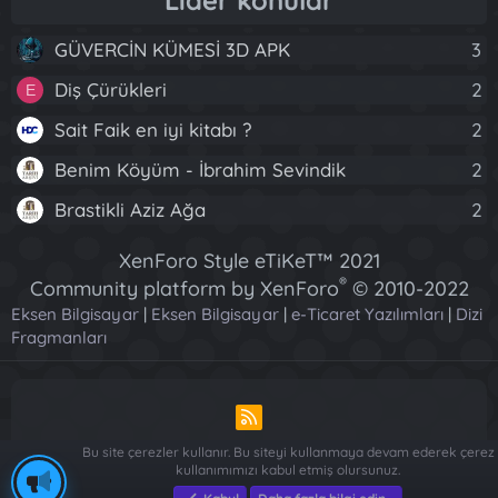
GÜVERCİN KÜMESİ 3D APK
3
Diş Çürükleri
2
E
Sait Faik en iyi kitabı ?
2
Benim Köyüm - İbrahim Sevindik
2
Brastikli Aziz Ağa
2
XenForo Style eTiKeT™ 2021
®
Community platform by XenForo
© 2010-2022
Eksen Bilgisayar
|
Eksen Bilgisayar
XenForo Ltd.
|
e-Ticaret Yazılımları
|
Dizi
Fragmanları
[XGT] Forum statistics system
- XenGenTr
R
S
Bu site çerezler kullanır. Bu siteyi kullanmaya devam ederek çerez
S
kullanımımızı kabul etmiş olursunuz.
Piese Auto Dacia Arges
-
Piese Auto Dacia Arges
-
Renault ve