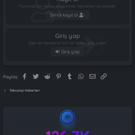
Forumda bir hesap oluşturmak tamamen ücretsizdir.
Şimdi kayıt ol
Giriş yap
Eğer bir hesabınız var ise lütfen giriş yapın
Giriş yap
Facebook
Twitter
Reddit
Pinterest
Tumblr
WhatsApp
E-posta
Link
Paylaş:
Teknoloji Haberleri