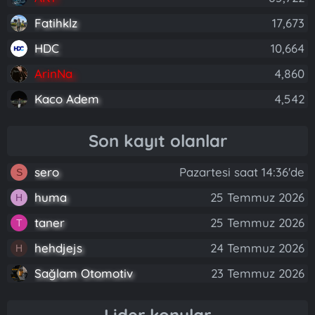
Fatihklz
17,673
HDC
10,664
ArinNa
4,860
Kaco Adem
4,542
Son kayıt olanlar
sero
Pazartesi saat 14:36'de
S
huma
25 Temmuz 2026
H
taner
25 Temmuz 2026
T
hehdjejs
24 Temmuz 2026
H
Sağlam Otomotiv
23 Temmuz 2026
Lider konular