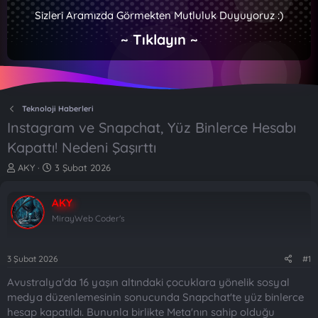
Sizleri Aramızda Görmekten Mutluluk Duyuyoruz :)
~ Tıklayın ~
Teknoloji Haberleri
Instagram ve Snapchat, Yüz Binlerce Hesabı
Kapattı! Nedeni Şaşırttı
K
B
AKY
3 Şubat 2026
o
a
n
ş
AKY
b
l
u
a
MirayWeb Coder's
y
n
u
g
b
ı
3 Şubat 2026
#1
a
ç
Avustralya'da 16 yaşın altındaki çocuklara yönelik sosyal
ş
t
l
a
medya düzenlemesinin sonucunda Snapchat'te yüz binlerce
a
r
hesap kapatıldı. Bununla birlikte Meta'nın sahip olduğu