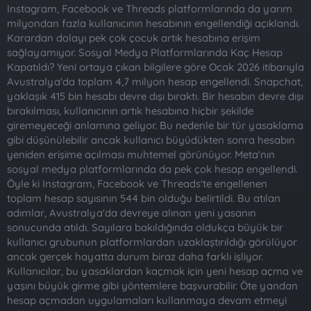
t
i
Instagram, Facebook ve Threads platformlarında da yarım
a
h
milyondan fazla kullanıcının hesabının engellendiği açıklandı.
n
i
Karardan dolayı pek çok çocuk artık hesabına erişim
sağlayamıyor. Sosyal Medya Platformlarında Kaç Hesap
Kapatıldı? Yeni ortaya çıkan bilgilere göre Ocak 2026 itibarıyla
Avustralya'da toplam 4,7 milyon hesap engellendi. Snapchat,
yaklaşık 415 bin hesabı devre dışı bıraktı. Bir hesabın devre dışı
bırakılması, kullanıcının artık hesabına hiçbir şekilde
giremeyeceği anlamına geliyor. Bu nedenle bir tür yasaklama
gibi düşünülebilir ancak kullanıcı büyüdükten sonra hesabın
yeniden erişime açılması muhtemel görünüyor. Meta'nın
sosyal medya platformlarında da pek çok hesap engellendi.
Öyle ki Instagram, Facebook ve Threads'te engellenen
toplam hesap sayısının 544 bin olduğu belirtildi. Bu atılan
adımlar, Avustralya'da devreye alınan yeni yasanın
sonucunda atıldı. Sayılara bakıldığında oldukça büyük bir
kullanıcı grubunun platformlardan uzaklaştırıldığı görülüyor
ancak gerçek hayatta durum biraz daha farklı işliyor.
Kullanıcılar, bu yasaklardan kaçmak için yeni hesap açma ve
yaşını büyük girme gibi yöntemlere başvurabilir. Öte yandan
hesap açmadan uygulamaları kullanmaya devam etmeyi