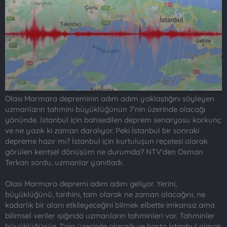
t
i
a
h
n
i
Olası Marmara depreminin adım adım yaklaştığını söyleyen
uzmanların tahmini büyüklüğünün 7’nin üzerinde olacağı
yönünde. İstanbul için bahsedilen deprem senaryosu korkunç
ve ne yazık ki zaman daralıyor. Peki İstanbul bir sonraki
depreme hazır mı? İstanbul için kurtuluşun reçetesi olarak
görülen kentsel dönüşüm ne durumda? NTV'den Osman
Terkan sordu, uzmanlar yanıtladı.
Olası Marmara depremi adım adım geliyor. Yerini,
büyüklüğünü, tarihini, tam olarak ne zaman olacağını, ne
kadarlık bir alanı etkileyeceğini bilmek elbette imkansız ama
bilimsel veriler ışığında uzmanların tahminleri var. Tahminler
büyüklüğünün 7’nin üzerinde olacağı ve başta İstanbul olmak