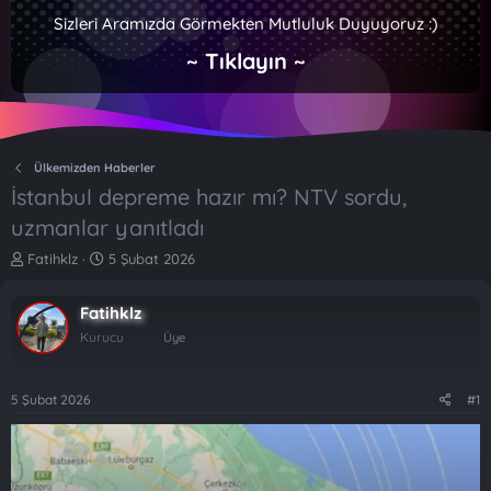
Sizleri Aramızda Görmekten Mutluluk Duyuyoruz :)
~ Tıklayın ~
Ülkemizden Haberler
İstanbul depreme hazır mı? NTV sordu,
uzmanlar yanıtladı
K
B
Fatihklz
5 Şubat 2026
o
a
n
ş
Fatihklz
b
l
u
a
Kurucu
Üye
y
n
u
g
b
ı
5 Şubat 2026
#1
a
ç
ş
t
l
a
a
r