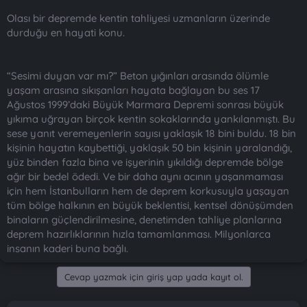
Olası bir depremde kentin tahliyesi uzmanların üzerinde
durduğu en hayati konu.
“Sesimi duyan var mı?” Beton yığınları arasında ölümle
yaşam arasına sıkışanları hayata bağlayan bu ses 17
Ağustos 1999’daki Büyük Marmara Depremi sonrası büyük
yıkıma uğrayan birçok kentin sokaklarında yankılanmıştı. Bu
sese yanıt veremeyenlerin sayısı yaklaşık 18 bini buldu. 18 bin
kişinin hayatın kaybettiği, yaklaşık 50 bin kişinin yaralandığı,
yüz binden fazla bina ve işyerinin yıkıldığı depremde bölge
ağır bir bedel ödedi. Ve bir daha aynı acının yaşanmaması
için hem İstanbulların hem de deprem korkusuyla yaşayan
tüm bölge halkının en büyük beklentisi, kentsel dönüşümden
binaların güçlendirilmesine, denetimden tahliye planlarına
deprem hazırlıklarının hızla tamamlanması. Milyonlarca
insanın kaderi buna bağlı.
Cevap yazmak için giriş yap yada kayıt ol.