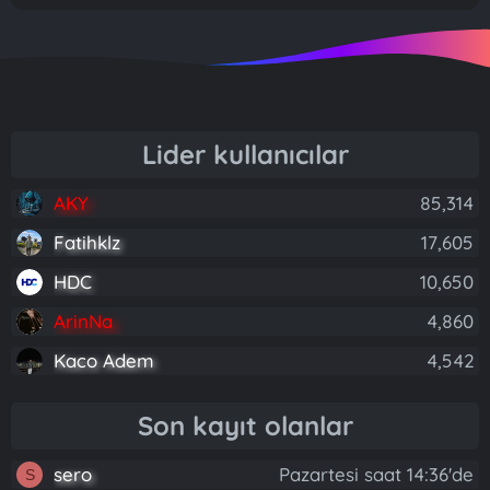
Lider kullanıcılar
AKY
85,314
Fatihklz
17,605
HDC
10,650
ArinNa
4,860
Kaco Adem
4,542
Son kayıt olanlar
sero
Pazartesi saat 14:36'de
S