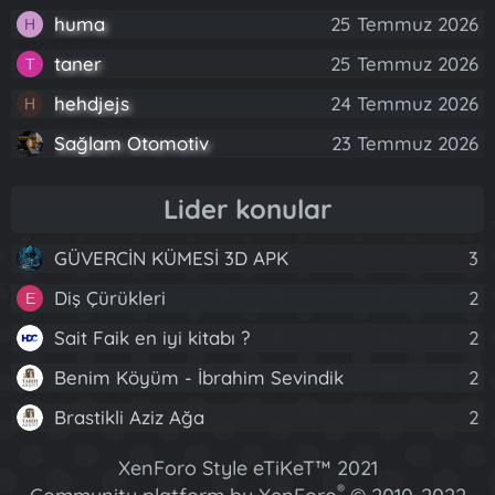
huma
25 Temmuz 2026
H
taner
25 Temmuz 2026
T
hehdjejs
24 Temmuz 2026
H
Sağlam Otomotiv
23 Temmuz 2026
Lider konular
GÜVERCİN KÜMESİ 3D APK
3
Diş Çürükleri
2
E
Sait Faik en iyi kitabı ?
2
Benim Köyüm - İbrahim Sevindik
2
Brastikli Aziz Ağa
2
XenForo Style eTiKeT™ 2021
®