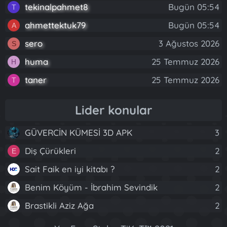
tekinalpahmet8
Bugün 05:54
T
ahmettektuk79
Bugün 05:54
A
sero
3 Ağustos 2026
S
huma
25 Temmuz 2026
H
taner
25 Temmuz 2026
T
Lider konular
GÜVERCİN KÜMESİ 3D APK
3
Diş Çürükleri
2
E
Sait Faik en iyi kitabı ?
2
Benim Köyüm - İbrahim Sevindik
2
Brastikli Aziz Ağa
2