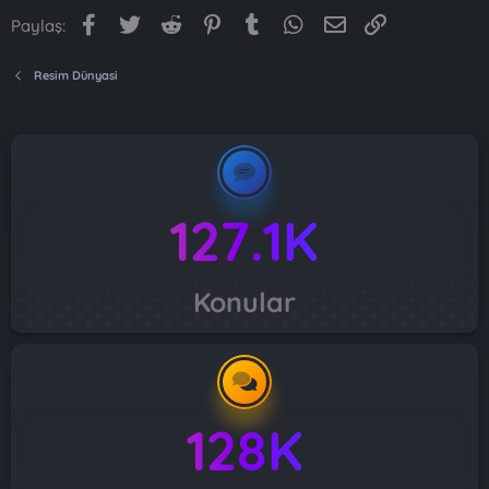
Facebook
Twitter
Reddit
Pinterest
Tumblr
WhatsApp
E-posta
Link
Paylaş:
Resim Dünyasi
127.1K
Konular
128K