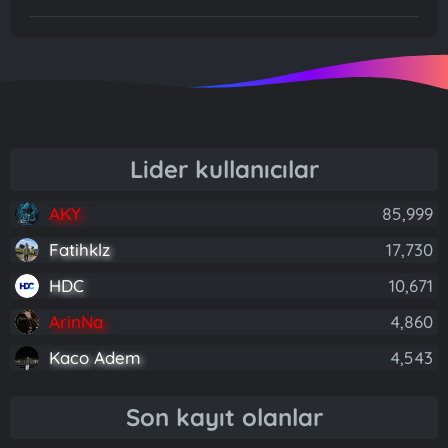
Lider kullanıcılar
AKY
85,999
Fatihklz
17,730
HDC
10,671
ArinNa
4,860
Kaco Adem
4,543
Son kayıt olanlar