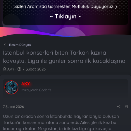
Sizleri Aramızda Görmekten Mutluluk Duyuyoruz :)
~ Tıklayın ~
Resim Dünyasi
İstanbul konserleri biten Tarkan kızına
kavuştu. Liya ile günler sonra ilk kucaklaşma
K
B
AKY
7 Şubat 2026
o
a
n
ş
AKY
b
l
u
a
MirayWeb Coder's
y
n
u
g
b
ı
7 Şubat 2026
#1
a
ç
Uzun bir aradan sonra İstanbul'da hayranlarıyla buluşan
ş
t
l
a
Tarkan'ın konser maratonu sona erdi. Ailesiyle ilk kez bu
a
r
kadar ayrı kalan Megastar, biricik kızı Liya'ya kavuştu.