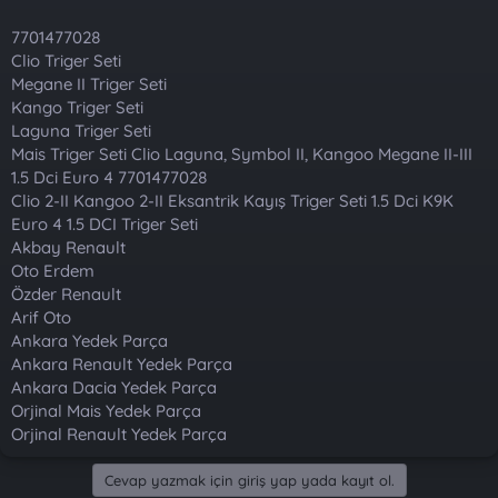
t
i
a
h
7701477028
n
i
Clio Triger Seti
Megane II Triger Seti
Kango Triger Seti
Laguna Triger Seti
Mais Triger Seti Clio Laguna, Symbol II, Kangoo Megane II-III
1.5 Dci Euro 4 7701477028
Clio 2-II Kangoo 2-II Eksantrik Kayış Triger Seti 1.5 Dci K9K
Euro 4 1.5 DCI Triger Seti
Akbay Renault
Oto Erdem
Özder Renault
Arif Oto
Ankara Yedek Parça
Ankara Renault Yedek Parça
Ankara Dacia Yedek Parça
Orjinal Mais Yedek Parça
Orjinal Renault Yedek Parça
Cevap yazmak için giriş yap yada kayıt ol.