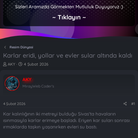
Sizleri Aramızda Görmekten Mutluluk Duyuyoruz :)
~ Tıklayın ~
Resim Dünyasi
Karlar eridi, yollar ve evler sular altında kaldı
K
B
AKY
4 Şubat 2026
o
a
n
ş
AKY
b
l
u
a
MirayWeb Coder's
y
n
u
g
b
ı
4 Şubat 2026
#1
a
ç
Kar kalınlığının iki metreyi bulduğu Sivas'ta havaların
ş
t
l
a
ısınmasıyla karlar erimeye başladı. Eriyen kar suları sonrası
a
r
ırmaklarda taşkın yaşanırken evleri su bastı.
t
i
a
h