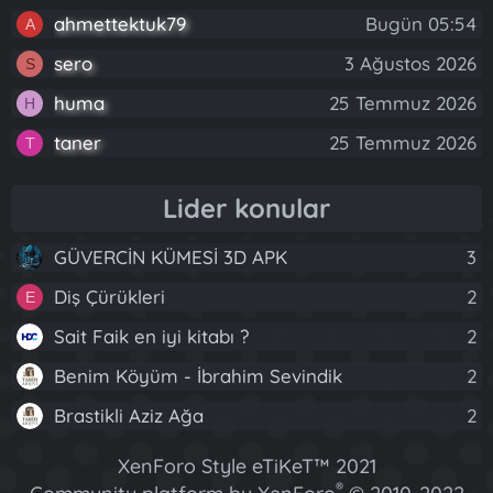
ahmettektuk79
Bugün 05:54
A
sero
3 Ağustos 2026
S
huma
25 Temmuz 2026
H
taner
25 Temmuz 2026
T
Lider konular
GÜVERCİN KÜMESİ 3D APK
3
Diş Çürükleri
2
E
Sait Faik en iyi kitabı ?
2
Benim Köyüm - İbrahim Sevindik
2
Brastikli Aziz Ağa
2
XenForo Style eTiKeT™ 2021
®