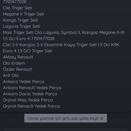
7701477028
n
i
Clio Triger Seti
Megane II Triger Seti
Kango Triger Seti
Laguna Triger Seti
Mais Triger Seti Clio Laguna, Symbol II, Kangoo Megane II-III
1.5 Dci Euro 4 7701477028
Clio 2-II Kangoo 2-II Eksantrik Kayış Triger Seti 1.5 Dci K9K
Euro 4 1.5 DCI Triger Seti
Akbay Renault
Oto Erdem
Özder Renault
Arif Oto
Ankara Yedek Parça
Ankara Renault Yedek Parça
Ankara Dacia Yedek Parça
Orjinal Mais Yedek Parça
Orjinal Renault Yedek Parça
Cevap yazmak için giriş yap yada kayıt ol.