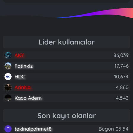
Lider kullanıcılar
AKY
86,039
Fatihklz
17,746
HDC
10,674
ArinNa
4,860
Kaco Adem
4,543
Son kayıt olanlar
tekinalpahmet8
Bugün 05:54
T