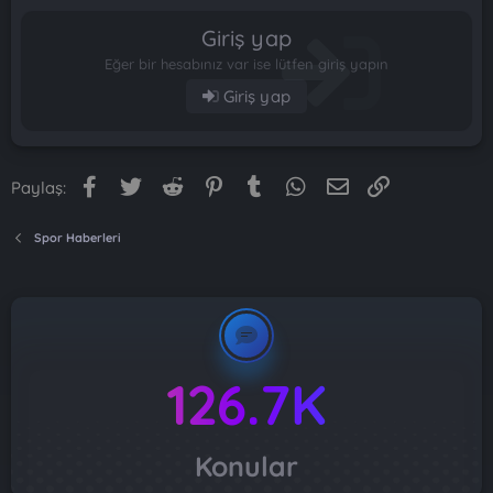
Giriş yap
Eğer bir hesabınız var ise lütfen giriş yapın
Giriş yap
Facebook
Twitter
Reddit
Pinterest
Tumblr
WhatsApp
E-posta
Link
Paylaş:
Spor Haberleri
126.7K
Konular