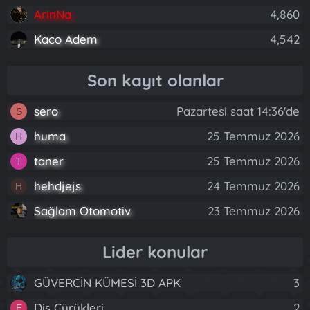
ArinNa
4,860
Kaco Adem
4,542
Son kayıt olanlar
sero
Pazartesi saat 14:36'de
S
huma
25 Temmuz 2026
H
taner
25 Temmuz 2026
T
hehdjejs
24 Temmuz 2026
H
Sağlam Otomotiv
23 Temmuz 2026
Lider konular
GÜVERCİN KÜMESİ 3D APK
3
Diş Çürükleri
2
E