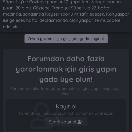
Süper Lig’de Göztepe puanını 40 yaparken, Konyaspor'un
n
i
puanı 20 oldu. Göztepe, Trendyol Süper Lig 22. hafta
maçında, sahasında Kayserispor’u misafir edecek. Konyaspor
ise gelecek hafta, deplasmanda Alanyaspor ile mücadele
edecek.
Cevap yazmak için giriş yap yada kayıt ol.
Forumdan daha fazla
yararlanmak için giriş yapın
yada üye olun!
Forumdan daha fazla yararlanmak için giriş yapın veya kayıt
olun!
Kayıt ol
Forumda bir hesap oluşturmak tamamen ücretsizdir.
Şimdi kayıt ol