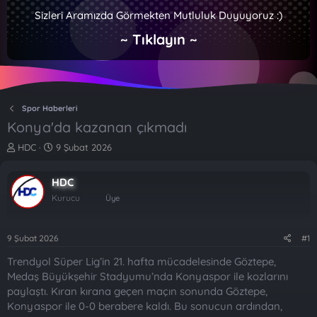
Sizleri Aramızda Görmekten Mutluluk Duyuyoruz :)
~ Tıklayın ~
Spor Haberleri
Konya'da kazanan çıkmadı
K
B
HDC
9 Şubat 2026
o
a
n
ş
HDC
b
l
u
a
Kurucu
Üye
y
n
u
g
b
ı
9 Şubat 2026
#1
a
ç
Trendyol Süper Lig’in 21. hafta mücadelesinde Göztepe,
ş
t
l
a
Medaş Büyükşehir Stadyumu’nda Konyaspor ile kozlarını
a
r
paylaştı. Kıran kırana geçen maçın sonunda Göztepe,
t
i
Konyaspor ile 0-0 berabere kaldı. Bu sonucun ardından,
a
h