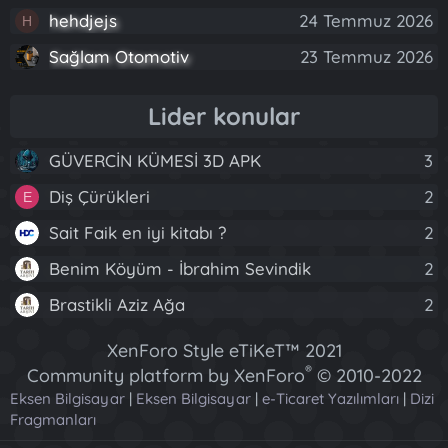
hehdjejs
24 Temmuz 2026
H
Sağlam Otomotiv
23 Temmuz 2026
Lider konular
GÜVERCİN KÜMESİ 3D APK
3
Diş Çürükleri
2
E
Sait Faik en iyi kitabı ?
2
Benim Köyüm - İbrahim Sevindik
2
Brastikli Aziz Ağa
2
XenForo Style eTiKeT™ 2021
®
Community platform by XenForo
© 2010-2022
Eksen Bilgisayar
|
Eksen Bilgisayar
XenForo Ltd.
|
e-Ticaret Yazılımları
|
Dizi
Fragmanları
[XGT] Forum statistics system
- XenGenTr