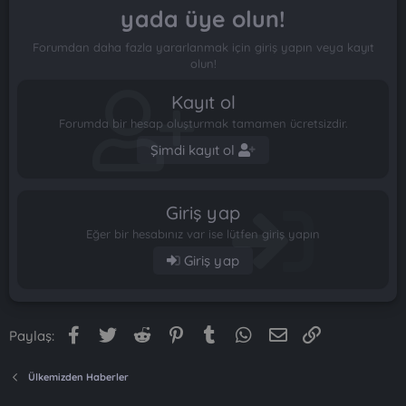
yada üye olun!
Forumdan daha fazla yararlanmak için giriş yapın veya kayıt
olun!
Kayıt ol
Forumda bir hesap oluşturmak tamamen ücretsizdir.
Şimdi kayıt ol
Giriş yap
Eğer bir hesabınız var ise lütfen giriş yapın
Giriş yap
Facebook
Twitter
Reddit
Pinterest
Tumblr
WhatsApp
E-posta
Link
Paylaş:
Ülkemizden Haberler