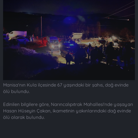
t
i
a
h
n
i
Manisa'nın Kula ilçesinde 67 yaşındaki bir şahıs, dağ evinde
ölü bulundu.
Edinilen bilgilere göre, Narıncalıpıtrak Mahallesi'nde yaşayan
Hasan Hüseyin Çakan, ikametinin yakınlarındaki dağ evinde
ölü olarak bulundu.