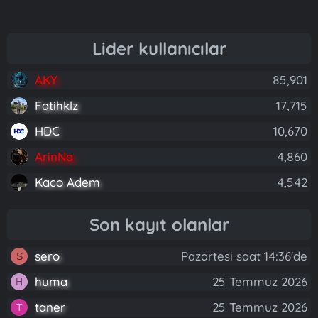
Lider kullanıcılar
AKY
85,901
Fatihklz
17,715
HDC
10,670
ArinNa
4,860
Kaco Adem
4,542
Son kayıt olanlar
sero
Pazartesi saat 14:36'de
S
huma
25 Temmuz 2026
H
taner
25 Temmuz 2026
T