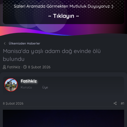
Sizleri Aramızda Görmekten Mutluluk Duyuyoruz :)
~ Tıklayın ~
Ülkemizden Haberler
Manisa'da yaşlı adam dağ evinde ölü
bulundu
K
B
Fatihklz
8 Şubat 2026
o
a
n
ş
Fatihklz
b
l
u
a
Kurucu
Üye
y
n
u
g
b
ı
8 Şubat 2026
#1
a
ç
ş
t
l
a
a
r