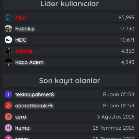
Lider kullanıcılar
AKY
85,999
Fatihklz
17,730
HDC
10,671
ArinNa
4,860
Kaco Adem
4,543
Son kayıt olanlar
tekinalpahmet8
Bugün 05:54
T
ahmettektuk79
Bugün 05:54
A
sero
3 Ağustos 2026
S
huma
25 Temmuz 2026
H
taner
25 Temmuz 2026
T