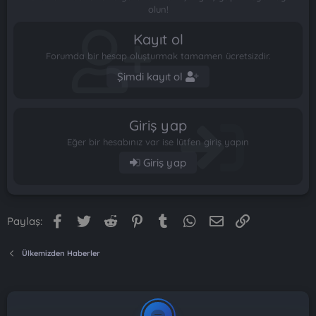
olun!
Kayıt ol
Forumda bir hesap oluşturmak tamamen ücretsizdir.
Şimdi kayıt ol
Giriş yap
Eğer bir hesabınız var ise lütfen giriş yapın
Giriş yap
Facebook
Twitter
Reddit
Pinterest
Tumblr
WhatsApp
E-posta
Link
Paylaş:
Ülkemizden Haberler