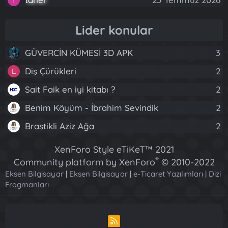
Lider konular
GÜVERCİN KÜMESİ 3D APK
3
Diş Çürükleri
2
E
Sait Faik en iyi kitabı ?
2
Benim Köyüm - İbrahim Sevindik
2
Brastikli Aziz Ağa
2
XenForo Style eTiKeT™ 2021
®
Community platform by XenForo
© 2010-2022
Eksen Bilgisayar
|
Eksen Bilgisayar
XenForo Ltd.
|
e-Ticaret Yazılımları
|
Dizi
Fragmanları
[XGT] Forum statistics system
- XenGenTr
R