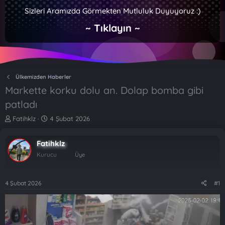
Sizleri Aramızda Görmekten Mutluluk Duyuyoruz :)
~ Tıklayın ~
Ülkemizden Haberler
Markette korku dolu an. Dolap bomba gibi
patladı
K
B
Fatihklz
4 Şubat 2026
o
a
n
ş
Fatihklz
b
l
u
a
Kurucu
Üye
y
n
u
g
b
ı
4 Şubat 2026
#1
a
ç
ş
t
l
a
a
r