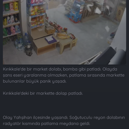
t
i
a
h
n
i
Kırıkkale'de bir market dolabı, bomba gibi patladı. Olayda
şans eseri yaralanma olmazken, patlama sırasında markette
bulunanlar büyük panik yaşadı.
Kırıkkale'deki bir markette dolap patladı.
Olay Yahşihan ilçesinde yaşandı. Soğutuculu reyon dolabının
radyatör kısmında patlama meydana geldi.