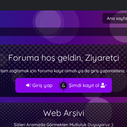
Ana sayf
Foruma hoş geldin, Ziyaretçi
rişim sağlamak için foruma kayıt olmalı ya da giriş yapmalısını
Giriş yap
Şimdi kayıt ol
Web Arşivi
Sizleri Aramızda Görmekten Mutluluk Duyuyoruz :)