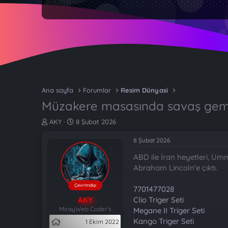
Ana sayfa
Forumlar
Resim Dünyasi
Müzakere masasında savaş gemis
K
B
AKY
8 Şubat 2026
o
a
n
ş
8 Şubat 2026
b
l
ABD ile İran heyetleri, 
u
a
y
n
Abraham Lincoln'e çıktı.
u
g
b
ı
Çevrimdışı
7701477028
a
ç
AKY
Clio Triger Seti
ş
t
MirayWeb Coder's
Megane II Triger Seti
l
a
Kango Triger Seti
1 Ekim 2022
a
r