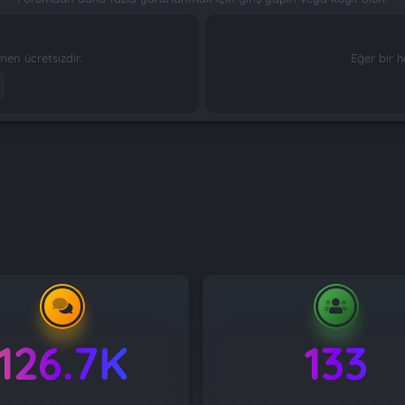
n ücretsizdir.
Eğer bir h
126.7K
133