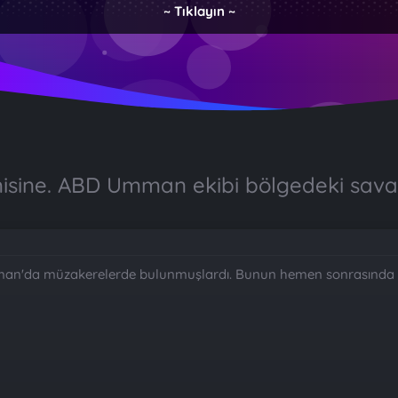
~ Tıklayın ~
ine. ABD Umman ekibi bölgedeki savaş g
Umman'da müzakerelerde bulunmuşlardı. Bunun hemen sonrasında