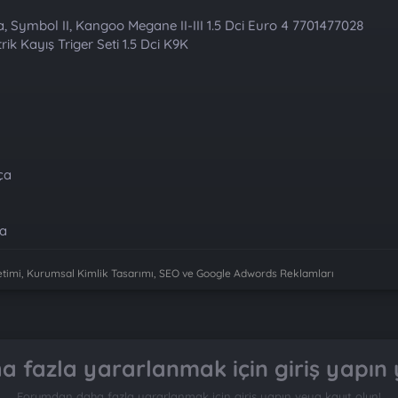
a, Symbol II, Kangoo Megane II-III 1.5 Dci Euro 4 7701477028
rik Kayış Triger Seti 1.5 Dci K9K
ça
ça
imi, Kurumsal Kimlik Tasarımı, SEO ve Google Adwords Reklamları
 fazla yararlanmak için giriş yapın 
Forumdan daha fazla yararlanmak için giriş yapın veya kayıt olun!