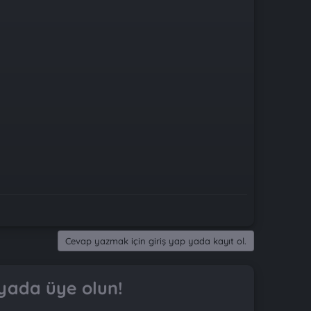
Cevap yazmak için giriş yap yada kayıt ol.
yada üye olun!