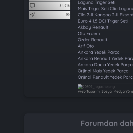
t
i
Laguna Triger Seti
84,916
a
h
Mais Triger Seti Clio Lagun
n
i
Clio 2-II Kangoo 2-II Eksant
Euro 4 1.5 DCI Triger Seti
Akbay Renault
Oto Erdem
Özder Renault
Arif Oto
Ankara Yedek Parça
Ankara Renault Yedek Par
Ankara Dacia Yedek Parça
Orjinal Mais Yedek Parça
Orjinal Renault Yedek Par
Web Tasarım, Sosyal Medya Yönet
Forumdan daha