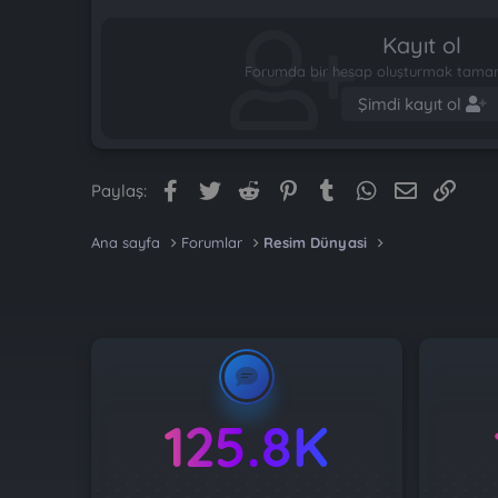
Kayıt ol
Forumda bir hesap oluşturmak tamame
Şimdi kayıt ol
Facebook
Twitter
Reddit
Pinterest
Tumblr
WhatsApp
E-posta
Link
Paylaş:
Ana sayfa
Forumlar
Resim Dünyasi
125.8K