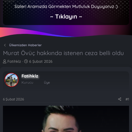
Sizleri Aramızda Görmekten Mutluluk Duyuyoruz :)
~ Tıklayın ~
Ülkemizden Haberler
Murat Övüç hakkında istenen ceza belli oldu
K
B
Fatihklz
6 Şubat 2026
o
a
n
ş
Fatihklz
b
l
u
a
Kurucu
Üye
y
n
u
g
b
ı
6 Şubat 2026
#1
a
ç
ş
t
l
a
a
r
t
i
a
h