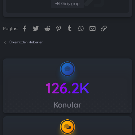
Giriş yap
Facebook
Twitter
Reddit
Pinterest
Tumblr
WhatsApp
E-posta
Link
Paylaş:
Ülkemizden Haberler
126.2K
Konular