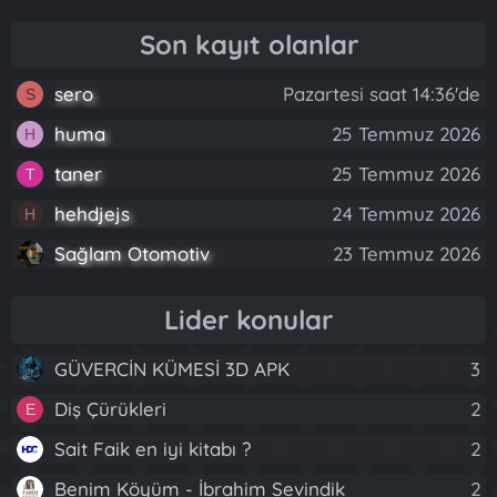
Son kayıt olanlar
sero
Pazartesi saat 14:36'de
S
huma
25 Temmuz 2026
H
taner
25 Temmuz 2026
T
hehdjejs
24 Temmuz 2026
H
Sağlam Otomotiv
23 Temmuz 2026
Lider konular
GÜVERCİN KÜMESİ 3D APK
3
Diş Çürükleri
2
E
Sait Faik en iyi kitabı ?
2
Benim Köyüm - İbrahim Sevindik
2