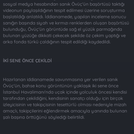
sosyal medya hesabından sanık Övüç'ün başörtüsü taktığı
videonun paylaşıldığının tespit edilmesi üzerine soruşturma
başlatıldığı anlatıldı. İddianamede, yapılan inceleme sonucu
sanığın başında siyah ve kırmızı renklerden oluşan başörtüsü
bulunduğu, Övüç'ün görüntüde sağ el yüzük parmağında
bulunan yüzüğe dikkati çekecek şekilde öz çekim yaptığı ve
arka fonda türkü çaldığının tespit edildiği kaydedildi.
İKİ SENE ÖNCE ÇEKİLDİ
Hazırlanan iddianamede savunmasına yer verilen sanık
Övüç'ün, bahse konu görüntünün yaklaşık iki sene önce
İstanbul Havalimanı'nda uçak içinde yolculuk öncesi kendisi
tarafından çekildiğini, kendisinin sanatçı olduğu için birçok
izleyicisinin ve takipçisinin tesettürlü olması nedeniyle mizah
amaçlı, takipçilerini eğlendirmek amacıyla yanında bulunan
şalı başına örttüğünü söylediği belirtildi.