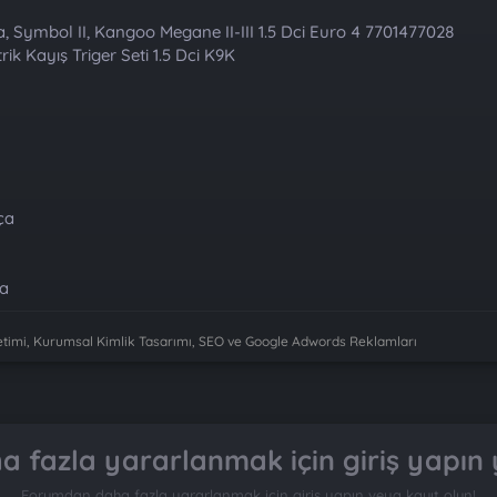
a, Symbol II, Kangoo Megane II-III 1.5 Dci Euro 4 7701477028
rik Kayış Triger Seti 1.5 Dci K9K
ça
ça
imi, Kurumsal Kimlik Tasarımı, SEO ve Google Adwords Reklamları
 fazla yararlanmak için giriş yapın 
Forumdan daha fazla yararlanmak için giriş yapın veya kayıt olun!