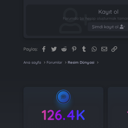
Kayıt ol
Forumda bir hesap oluşturmak tamame
Şimdi kayıt ol
Facebook
Twitter
Reddit
Pinterest
Tumblr
WhatsApp
E-posta
Link
Paylaş:
Ana sayfa
Forumlar
Resim Dünyasi
126.4K