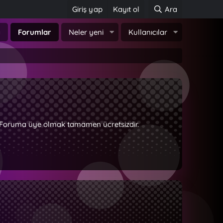
Giriş yap
Kayıt ol
Ara
a
Forumlar
Neler yeni
Kullanıcılar
z. Foruma üye olmak tamamen ücretsizdir.