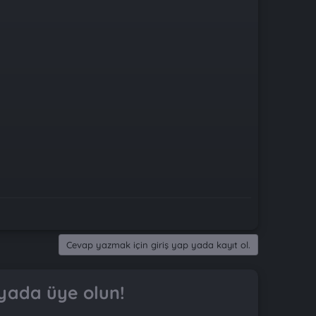
Cevap yazmak için giriş yap yada kayıt ol.
yada üye olun!