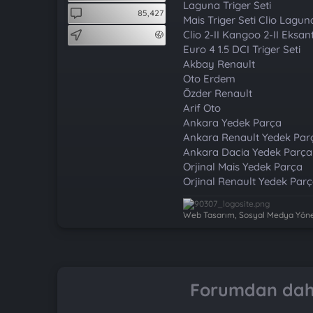
t
i
Laguna Triger Seti
85,427
a
h
Mais Triger Seti Clio Lagun
n
i
Clio 2-II Kangoo 2-II Eksant
Euro 4 1.5 DCI Triger Seti
Akbay Renault
Oto Erdem
Özder Renault
Arif Oto
Ankara Yedek Parça
Ankara Renault Yedek Par
Ankara Dacia Yedek Parça
Orjinal Mais Yedek Parça
Orjinal Renault Yedek Par
Web Tasarım, Sosyal Medya Yönet
Forumdan daha