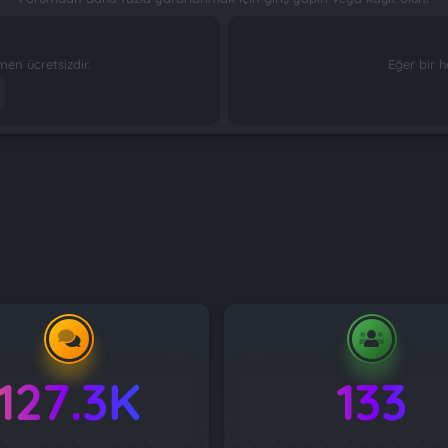
n ücretsizdir.
Eğer bir h
127.3K
133