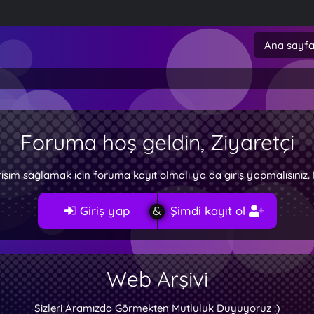
Ana sayf
Foruma hoş geldin, Ziyaretçi
rişim sağlamak için foruma kayıt olmalı ya da giriş yapmalısını
Giriş yap
Şimdi kayıt ol
Web Arşivi
Sizleri Aramızda Görmekten Mutluluk Duyuyoruz :)