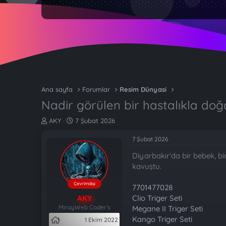
Ana sayfa
Forumlar
Resim Dünyasi
Nadir görülen bir hastalıkla doğd
K
B
AKY
7 Şubat 2026
o
a
n
ş
7 Şubat 2026
b
l
Diyarbakır'da bir bebek, b
u
a
y
n
kavuştu.
u
g
b
ı
Çevrimdışı
7701477028
a
ç
AKY
Clio Triger Seti
ş
t
MirayWeb Coder's
Megane II Triger Seti
l
a
Kango Triger Seti
1 Ekim 2022
a
r