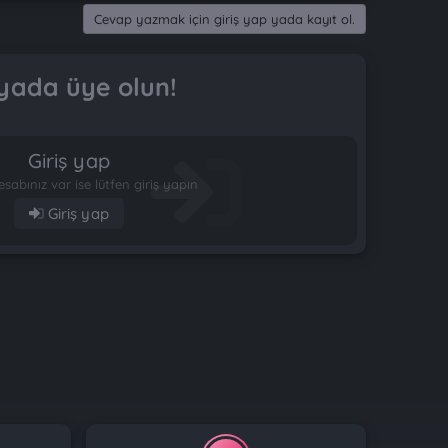
Cevap yazmak için giriş yap yada kayıt ol.
yada üye olun!
Giriş yap
esabınız var ise lütfen giriş yapın
Giriş yap