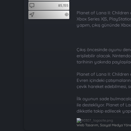
t
i
85,155
a
h
n
i
Planet of Lana II: Children
Xbox Series X|S, PlayStati
yapım, çıkış gününde Xbo
Çıkış öncesinde oyunu dene
erişilebilir olacak. Ninten
tarihinin yakında paylaşılac
Planet of Lana II: Children
Evren içindeki çatışmaları
çevik hareket edebilmesi, su
İlk oyunun sade bulmacalar
ile destekliyor. Planet of 
dikkatle takip edilecek ya
Web Tasarım, Sosyal Medya Yönet