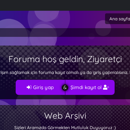
Ana sayf
Foruma hoş geldin, Ziyaretçi
rişim sağlamak için foruma kayıt olmalı ya da giriş yapmalısını
Giriş yap
Şimdi kayıt ol
Web Arşivi
Sizleri Aramızda Görmekten Mutluluk Duyuyoruz :)