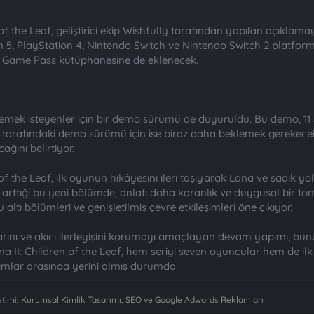
 of the Leaf, geliştirici ekip Wishfully tarafından yapılan açıklam
on 5, PlayStation 4, Nintendo Switch ve Nintendo Switch 2 platfo
x Game Pass kütüphanesine de eklenecek.
mek isteyenler için bir demo sürümü de duyuruldu. Bu demo, 11 Şu
do tarafındaki demo sürümü için ise biraz daha beklemek gerekecek.
ağını belirtiyor.
 of the Leaf, ilk oyunun hikâyesini ileri taşıyarak Lana ve sadık y
n arttığı bu yeni bölümde, anlatı daha karanlık ve duygusal bir t
 altı bölümleri ve genişletilmiş çevre etkileşimleri öne çıkıyor.
ını ve akıcı ilerleyişini korumayı amaçlayan devam yapımı, bun
Lana II: Children of the Leaf, hem seriyi seven oyuncular hem de i
pımlar arasında yerini almış durumda.
imi, Kurumsal Kimlik Tasarımı, SEO ve Google Adwords Reklamları