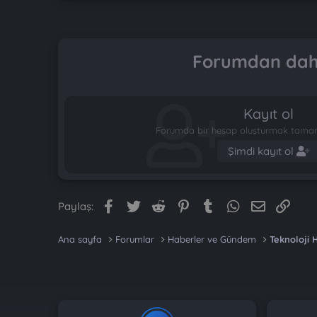
Forumdan daha
Kayıt ol
Forumda bir hesap oluşturmak tamame
Şimdi kayıt ol
Facebook
Twitter
Reddit
Pinterest
Tumblr
WhatsApp
E-posta
Link
Paylaş:
Ana sayfa
Forumlar
Haberler ve Gündem
Teknoloji 