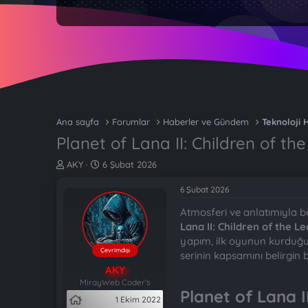
Ana sayfa
Forumlar
Haberler ve Gündem
Teknoloji 
Planet of Lana II: Children of th
K
B
AKY
6 Şubat 2026
o
a
n
ş
6 Şubat 2026
b
l
Atmosferi ve anlatımıyla 
u
a
y
n
Lana II: Children of the Le
u
g
yapım, ilk oyunun kurduğu 
b
ı
Çevrimdışı
serinin kapsamını belirgin b
a
ç
AKY
ş
t
MirayWeb Coder's
l
a
Planet of Lana I
1 Ekim 2022
a
r