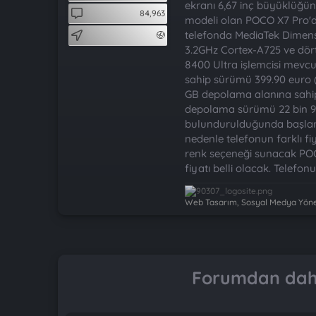
t
i
ekranı 6,67 inç büyüklüğün
84,963
a
h
modeli olan POCO X7 Pro'da
n
i
telefonda MediaTek Dimensit
3.2GHz Cortex-A725 ve dört
8400 Ultra işlemcisi mevc
sahip sürümü 399.90 euro 
GB depolama alanına sahip 
depolama sürümü 22 bin 99
bulundurulduğunda başlangıç
nedenle telefonun farklı f
renk seçeneği sunacak POCO 
fiyatı belli olacak. Telef
Web Tasarım, Sosyal Medya Yönet
Forumdan daha