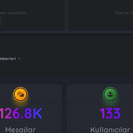
n ücretsizdir.
Eğer bir h
Haberleri
126.8K
133
Mesajlar
Kullanıcılar