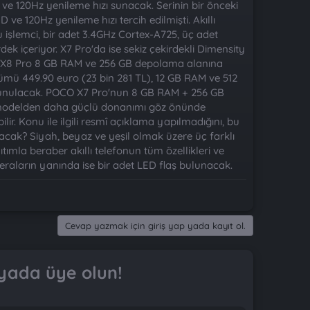
ve 120Hz yenileme hızı sunacak. Serinin bir önceki
e 120Hz yenileme hızı tercih edilmişti. Akıllı
 işlemci, bir adet 3.4GHz Cortex-A725, üç adet
 içeriyor. X7 Pro'da ise sekiz çekirdekli Dimensity
O X8 Pro 8 GB RAM ve 256 GB depolama alanına
mü 449.90 euro (23 bin 281 TL), 12 GB RAM ve 512
a sunulacak. POCO X7 Pro'nun 8 GB RAM + 256 GB
i modelden daha güçlü donanımı göz önünde
r. Konu ile ilgili resmî açıklama yapılmadığını, bu
lacak? Siyah, beyaz ve yeşil olmak üzere üç farklı
tımla beraber akıllı telefonun tüm özellikleri ve
raların yanında ise bir adet LED flaş bulunacak.
Cevap yazmak için giriş yap yada kayıt ol.
yada üye olun!