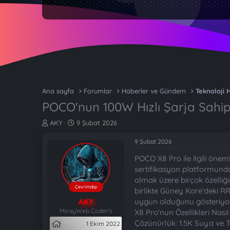
Ana sayfa
Forumlar
Haberler ve Gündem
Teknoloji 
POCO'nun 100W Hızlı Şarja Sahip
K
B
AKY
9 Şubat 2026
o
a
n
ş
9 Şubat 2026
b
l
POCO X8 Pro ile ilgili önem
u
a
y
n
sertifikasyon platformunda 
u
g
olmak üzere birçok özelliğ
b
ı
Çevrimdışı
birlikte Güney Kore'deki R
a
ç
AKY
uygun olduğunu gösteriyor. 
ş
t
MirayWeb Coder's
X8 Pro'nun Özellikleri Nas
l
a
Çözünürlük: 1.5K Suya ve T
1 Ekim 2022
a
r