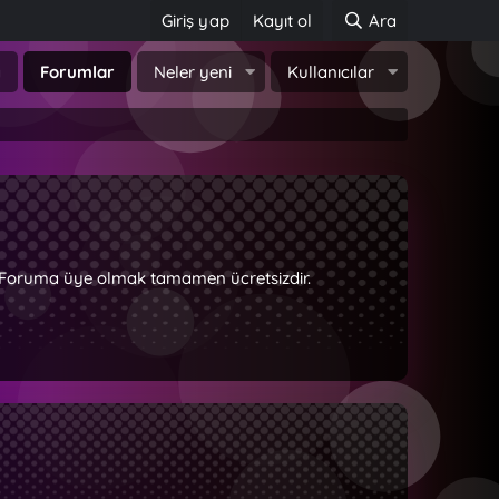
Giriş yap
Kayıt ol
Ara
a
Forumlar
Neler yeni
Kullanıcılar
z. Foruma üye olmak tamamen ücretsizdir.