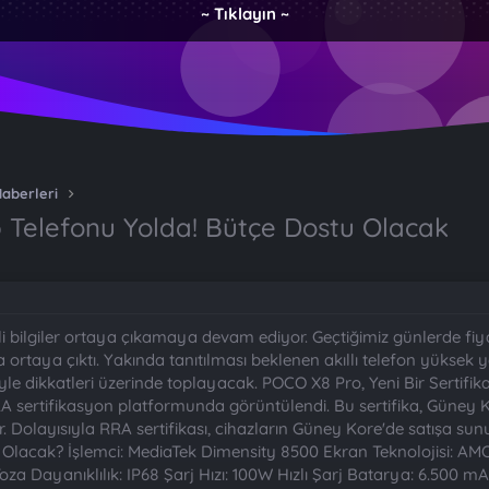
~ Tıklayın ~
Haberleri
 Telefonu Yolda! Bütçe Dostu Olacak
li bilgiler ortaya çıkamaya devam ediyor. Geçtiğimiz günlerde fiyat
ortaya çıktı. Yakında tanıtılması beklenen akıllı telefon yüksek y
iyle dikkatleri üzerinde toplayacak. POCO X8 Pro, Yeni Bir Sertif
RA sertifikasyon platformunda görüntülendi. Bu sertifika, Güney K
Dolayısıyla RRA sertifikası, cihazların Güney Kore'de satışa sunula
ıl Olacak? İşlemci: MediaTek Dimensity 8500 Ekran Teknolojisi: AM
oza Dayanıklılık: IP68 Şarj Hızı: 100W Hızlı Şarj Batarya: 6.500 