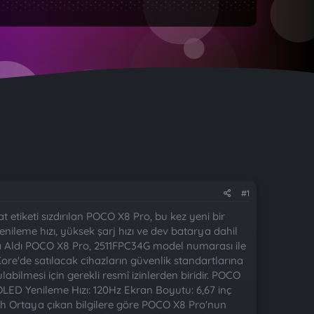
#1
 etiketi sızdırılan POCO X8 Pro, bu kez yeni bir
enileme hızı, yüksek şarj hızı ve dev batarya dahil
ika Aldı POCO X8 Pro, 2511FPC34G model numarası ile
ore'de satılacak cihazların güvenlik standartlarına
bilmesi için gerekli resmî izinlerden biridir. POCO
OLED Yenileme Hızı: 120Hz Ekran Boyutu: 6,67 inç
mAh Ortaya çıkan bilgilere göre POCO X8 Pro'nun