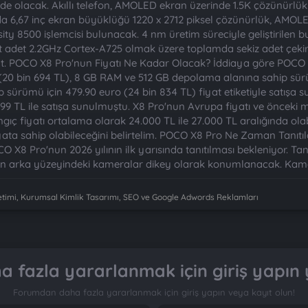
de olacak. Akıllı telefon, AMOLED ekran üzerinde 1.5K çözünürlük 
 6,67 inç ekran büyüklüğü 1220 x 2712 piksel çözünürlük, AMOLED v
y 8500 işlemcisi bulunacak. 4 nm üretim süreciyle geliştirilen bu
 adet 2.2GHz Cortex-A725 olmak üzere toplamda sekiz adet çekirdek
ut. POCO X8 Pro'nun Fiyatı Ne Kadar Olacak? İddiaya göre POC
(20 bin 694 TL), 8 GB RAM ve 512 GB depolama alanına sahip sürü
sürümü için 479.90 euro (24 bin 834 TL) fiyat etiketiyle satış
9 TL ile satışa sunulmuştu. X8 Pro'nun Avrupa fiyatı ve öncek
 fiyatı ortalama olarak 24.000 TL ile 27.000 TL aralığında olabili
iyata sahip olabileceğini belirtelim. POCO X8 Pro Ne Zaman Tanıtı
X8 Pro'nun 2026 yılının ilk yarısında tanıtılması bekleniyor. Tanı
onun arka yüzeyindeki kameralar dikey olarak konumlanacak. Kame
imi, Kurumsal Kimlik Tasarımı, SEO ve Google Adwords Reklamları
 fazla yararlanmak için giriş yapın 
Forumdan daha fazla yararlanmak için giriş yapın veya kayıt olun!