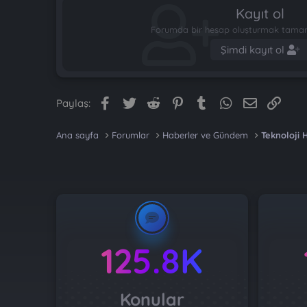
Kayıt ol
Forumda bir hesap oluşturmak tamame
Şimdi kayıt ol
Facebook
Twitter
Reddit
Pinterest
Tumblr
WhatsApp
E-posta
Link
Paylaş:
Ana sayfa
Forumlar
Haberler ve Gündem
Teknoloji 
125.8K
Konular