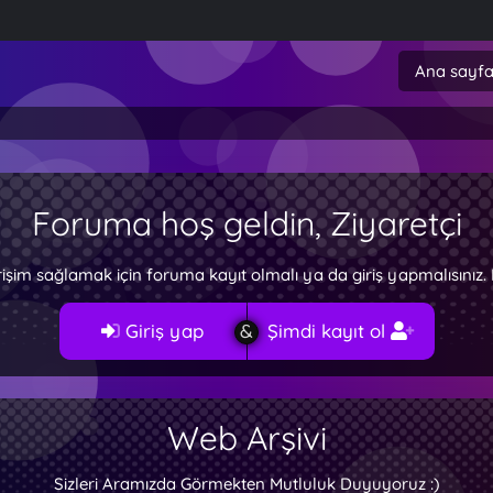
Ana sayf
Foruma hoş geldin, Ziyaretçi
rişim sağlamak için foruma kayıt olmalı ya da giriş yapmalısını
Giriş yap
Şimdi kayıt ol
Web Arşivi
Sizleri Aramızda Görmekten Mutluluk Duyuyoruz :)