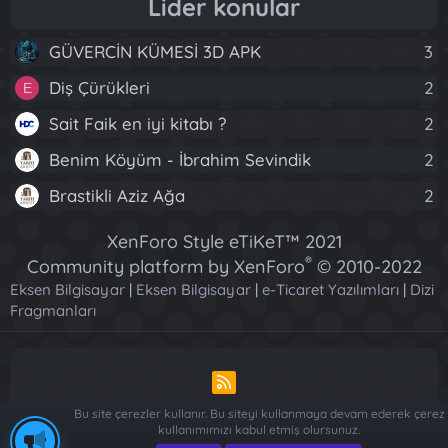
Lider konular
GÜVERCİN KÜMESİ 3D APK
3
Diş Çürükleri
2
E
Sait Faik en iyi kitabı ?
2
Benim Köyüm - İbrahim Sevindik
2
Brastikli Aziz Ağa
2
XenForo Style eTiKeT™ 2021
®
Community platform by XenForo
© 2010-2022
Eksen Bilgisayar
|
Eksen Bilgisayar
XenForo Ltd.
|
e-Ticaret Yazılımları
|
Dizi
Fragmanları
[XGT] Forum statistics system
- XenGenTr
R
S
Bu site çerezler kullanır. Bu siteyi kullanmaya devam ederek çerez
S
kullanımımızı kabul etmiş olursunuz.
Piese Auto Dacia Arges
-
Piese Auto Dacia Arges
-
Renault ve