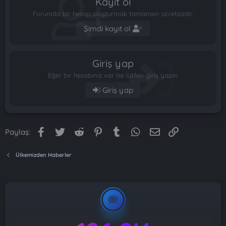
Kayıt ol
Forumda bir hesap oluşturmak tamamen ücretsizdir.
Şimdi kayıt ol
Giriş yap
Eğer bir hesabınız var ise lütfen giriş yapın
Giriş yap
Facebook
Twitter
Reddit
Pinterest
Tumblr
WhatsApp
E-posta
Link
Paylaş:
Ülkemizden Haberler