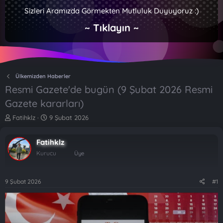
Sizleri Aramızda Görmekten Mutluluk Duyuyoruz :)
~ Tıklayın ~
Ülkemizden Haberler
Resmi Gazete'de bugün (9 Şubat 2026 Resmi
Gazete kararları)
K
B
Fatihklz
9 Şubat 2026
o
a
n
ş
Fatihklz
b
l
u
a
Kurucu
Üye
y
n
u
g
b
ı
9 Şubat 2026
#1
a
ç
ş
t
l
a
a
r