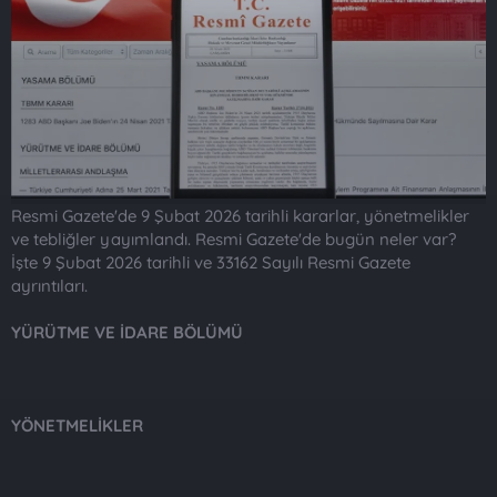
t
i
a
h
n
i
Resmi Gazete'de 9 Şubat 2026 tarihli kararlar, yönetmelikler
ve tebliğler yayımlandı. Resmi Gazete'de bugün neler var?
İşte 9 Şubat 2026 tarihli ve 33162 Sayılı Resmi Gazete
ayrıntıları.
YÜRÜTME VE İDARE BÖLÜMÜ
YÖNETMELİKLER