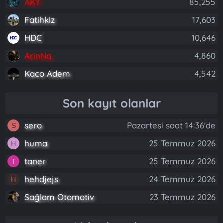
AKY
85,255
Fatihklz
17,603
HDC
10,646
ArinNa
4,860
Kaco Adem
4,542
Son kayıt olanlar
sero
Pazartesi saat 14:36'de
S
huma
25 Temmuz 2026
H
taner
25 Temmuz 2026
T
hehdjejs
24 Temmuz 2026
H
Sağlam Otomotiv
23 Temmuz 2026