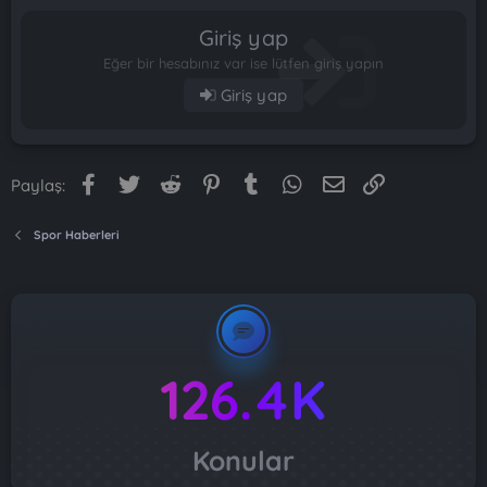
Giriş yap
Eğer bir hesabınız var ise lütfen giriş yapın
Giriş yap
Facebook
Twitter
Reddit
Pinterest
Tumblr
WhatsApp
E-posta
Link
Paylaş:
Spor Haberleri
126.4K
Konular