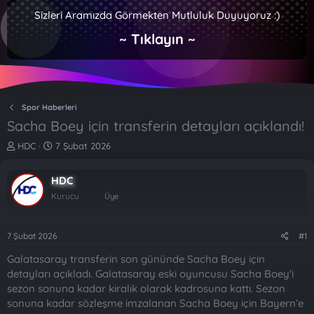
Sizleri Aramızda Görmekten Mutluluk Duyuyoruz :)
~ Tıklayın ~
Spor Haberleri
Sacha Boey için transferin detayları açıklandı!
K
B
HDC
7 Şubat 2026
o
a
n
ş
HDC
b
l
u
a
Kurucu
Üye
y
n
u
g
b
ı
7 Şubat 2026
#1
a
ç
Galatasaray transferin son gününde Sacha Boey için
ş
t
l
a
detayları açıkladı. Galatasaray eski oyuncusu Sacha Boey'i
a
r
sezon sonuna kadar kiralık olarak kadrosuna kattı. Sezon
t
i
sonuna kadar sözleşme imzalanan Sacha Boey için Bayern’e
a
h