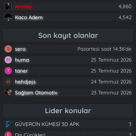
ArinNa
4,860
Kaco Adem
4,542
Son kayıt olanlar
sero
Pazartesi saat 14:36'de
S
huma
25 Temmuz 2026
H
taner
25 Temmuz 2026
T
hehdjejs
24 Temmuz 2026
H
Sağlam Otomotiv
23 Temmuz 2026
Lider konular
GÜVERCİN KÜMESİ 3D APK
3
Diş Çürükleri
2
E