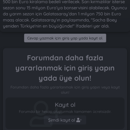
500 bin Euro kiralama bedeli verilecek. Sarı kırmızılılar isterse
n
i
sezon sonu 15 milyon Euro’ya bonservisini alabilecek. Oyuncu
da yarım sezon için Galatasaray’dan 1 milyon 750 bin Euro
maaş alacak. Galatasaray'ın paylaşımında, "Sacha Boey
yeniden Türkiye'nin en büyüğünde!" İfadeleri yer aldı.
Cevap yazmak için giriş yap yada kayıt ol.
Forumdan daha fazla
yararlanmak için giriş yapın
yada üye olun!
Forumdan daha fazla yararlanmak için giriş yapın veya kayıt
olun!
Kayıt ol
Forumda bir hesap oluşturmak tamamen ücretsizdir.
Şimdi kayıt ol