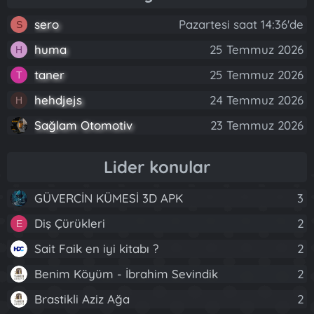
sero
Pazartesi saat 14:36'de
S
huma
25 Temmuz 2026
H
taner
25 Temmuz 2026
T
hehdjejs
24 Temmuz 2026
H
Sağlam Otomotiv
23 Temmuz 2026
Lider konular
GÜVERCİN KÜMESİ 3D APK
3
Diş Çürükleri
2
E
Sait Faik en iyi kitabı ?
2
Benim Köyüm - İbrahim Sevindik
2
Brastikli Aziz Ağa
2