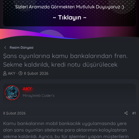
Sizleri Aramızda Görmekten Mutluluk Duyuyoruz :)
~ Tıklayın ~
Resim Dünyasi
Şans oyunlarına kamu bankalarından fren.
Sekme kaldırıldı, kredi notu düşürülecek
K
B
AKY
8 Şubat 2026
o
a
n
ş
AKY
b
l
u
a
MirayWeb Coder's
y
n
u
g
b
ı
8 Şubat 2026
#1
a
ç
Kamu bankalarının mobil bankacılık uygulamasında yere
ş
t
l
a
alan şans oyunları sitelerine para aktarımını kolaylaştıran
a
r
sekme kaldırıldı. Ayrıca, bu tür işlemleri yapan müşterilerin