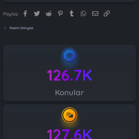
Facebook
Twitter
Reddit
Pinterest
Tumblr
WhatsApp
E-posta
Link
Paylaş:
Resim Dünyasi
126.7K
Konular
127.6K