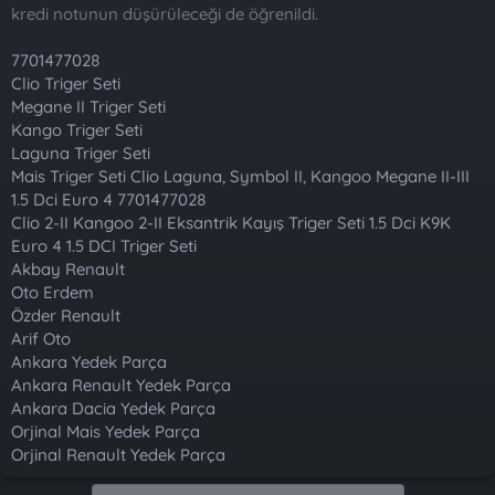
t
i
kredi notunun düşürüleceği de öğrenildi.
a
h
n
i
7701477028
Clio Triger Seti
Megane II Triger Seti
Kango Triger Seti
Laguna Triger Seti
Mais Triger Seti Clio Laguna, Symbol II, Kangoo Megane II-III
1.5 Dci Euro 4 7701477028
Clio 2-II Kangoo 2-II Eksantrik Kayış Triger Seti 1.5 Dci K9K
Euro 4 1.5 DCI Triger Seti
Akbay Renault
Oto Erdem
Özder Renault
Arif Oto
Ankara Yedek Parça
Ankara Renault Yedek Parça
Ankara Dacia Yedek Parça
Orjinal Mais Yedek Parça
Orjinal Renault Yedek Parça