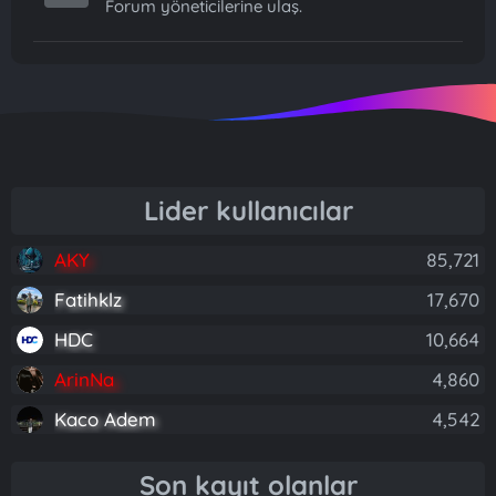
Forum yöneticilerine ulaş.
Lider kullanıcılar
AKY
85,721
Fatihklz
17,670
HDC
10,664
ArinNa
4,860
Kaco Adem
4,542
Son kayıt olanlar