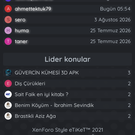
ahmettektuk79
Bugün 05:54
A
sero
3 Ağustos 2026
S
huma
25 Temmuz 2026
H
taner
25 Temmuz 2026
T
Lider konular
GÜVERCİN KÜMESİ 3D APK
3
Diş Çürükleri
2
E
Sait Faik en iyi kitabı ?
2
Benim Köyüm - İbrahim Sevindik
2
Brastikli Aziz Ağa
2
XenForo Style eTiKeT™ 2021