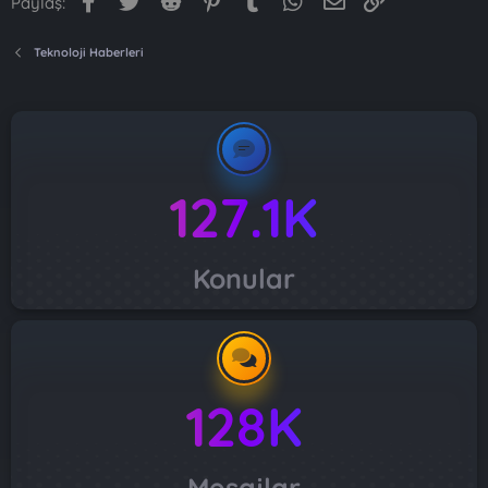
Paylaş:
Teknoloji Haberleri
127.1K
Konular
128K
Mesajlar