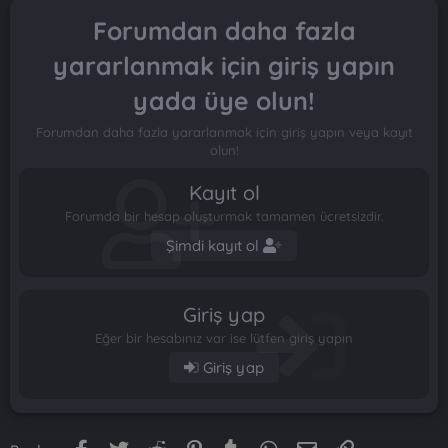
n
i
Forumdan daha fazla
yararlanmak için giriş yapın
yada üye olun!
Forumdan daha fazla yararlanmak için giriş yapın veya kayıt
olun!
Kayıt ol
Forumda bir hesap oluşturmak tamamen ücretsizdir.
Şimdi kayıt ol
Giriş yap
Eğer bir hesabınız var ise lütfen giriş yapın
Giriş yap
Facebook
Twitter
Reddit
Pinterest
Tumblr
WhatsApp
E-posta
Link