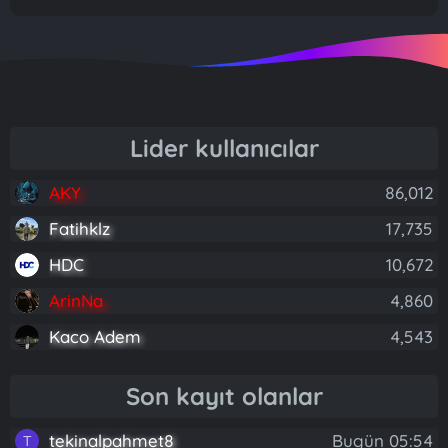
Lider kullanıcılar
AKY
86,012
Fatihklz
17,735
HDC
10,672
ArinNa
4,860
Kaco Adem
4,543
Son kayıt olanlar
tekinalpahmet8
Bugün 05:54
T