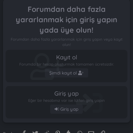
n
i
Forumdan daha fazla
yararlanmak için giriş yapın
yada üye olun!
Forumdan daha fazla yararlanmak için giriş yapın veya kayıt
olun!
Kayıt ol
Forumda bir hesap oluşturmak tamamen ücretsizdir.
Şimdi kayıt ol
Giriş yap
Eğer bir hesabınız var ise lütfen giriş yapın
Giriş yap
Facebook
Twitter
Reddit
Pinterest
Tumblr
WhatsApp
E-posta
Link