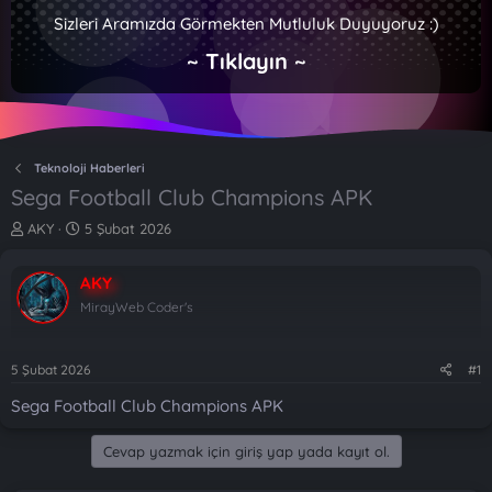
Sizleri Aramızda Görmekten Mutluluk Duyuyoruz :)
~ Tıklayın ~
Teknoloji Haberleri
Sega Football Club Champions APK
K
B
AKY
5 Şubat 2026
o
a
n
ş
AKY
b
l
u
a
MirayWeb Coder's
y
n
u
g
b
ı
5 Şubat 2026
#1
a
ç
Sega Football Club Champions APK
ş
t
l
a
a
r
Cevap yazmak için giriş yap yada kayıt ol.
t
i
a
h