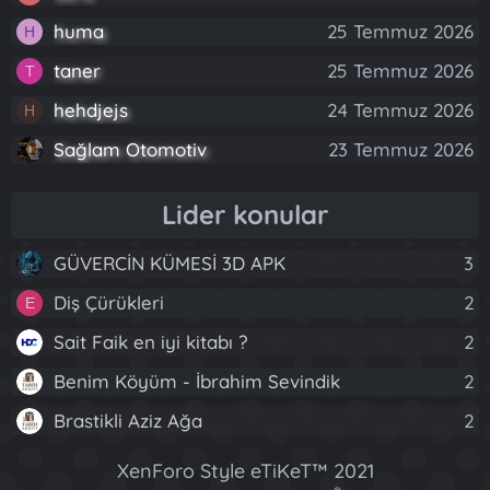
huma
25 Temmuz 2026
H
taner
25 Temmuz 2026
T
hehdjejs
24 Temmuz 2026
H
Sağlam Otomotiv
23 Temmuz 2026
Lider konular
GÜVERCİN KÜMESİ 3D APK
3
Diş Çürükleri
2
E
Sait Faik en iyi kitabı ?
2
Benim Köyüm - İbrahim Sevindik
2
Brastikli Aziz Ağa
2
XenForo Style eTiKeT™ 2021