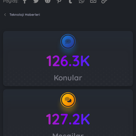
Paylaş:
Teknoloji Haberleri
126.3K
Konular
127.2K
Mesajlar