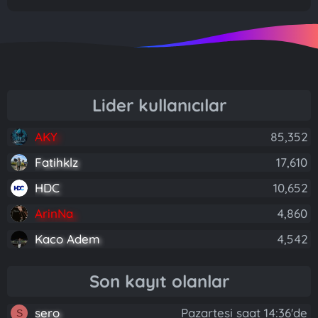
Lider kullanıcılar
AKY
85,352
Fatihklz
17,610
HDC
10,652
ArinNa
4,860
Kaco Adem
4,542
Son kayıt olanlar
sero
Pazartesi saat 14:36'de
S