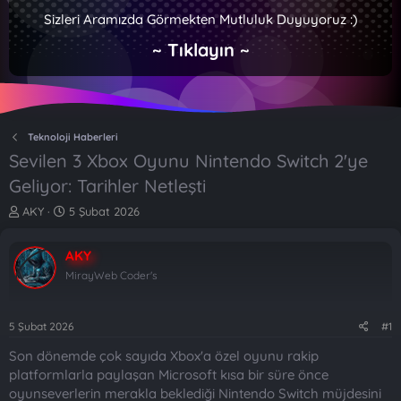
Sizleri Aramızda Görmekten Mutluluk Duyuyoruz :)
~ Tıklayın ~
Teknoloji Haberleri
Sevilen 3 Xbox Oyunu Nintendo Switch 2'ye
Geliyor: Tarihler Netleşti
K
B
AKY
5 Şubat 2026
o
a
n
ş
AKY
b
l
u
a
MirayWeb Coder's
y
n
u
g
b
ı
5 Şubat 2026
#1
a
ç
Son dönemde çok sayıda Xbox'a özel oyunu rakip
ş
t
l
a
platformlarla paylaşan Microsoft kısa bir süre önce
a
r
oyunseverlerin merakla beklediği Nintendo Switch müjdesini