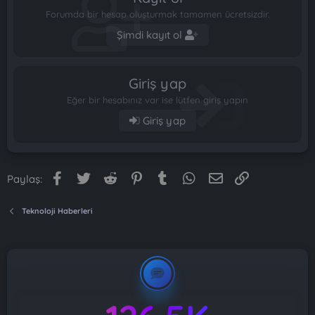
Forumda bir hesap oluşturmak tamamen ücretsizdir.
Şimdi kayıt ol
Giriş yap
Eğer bir hesabınız var ise lütfen giriş yapın
Giriş yap
Facebook
Twitter
Reddit
Pinterest
Tumblr
WhatsApp
E-posta
Link
Paylaş:
Teknoloji Haberleri