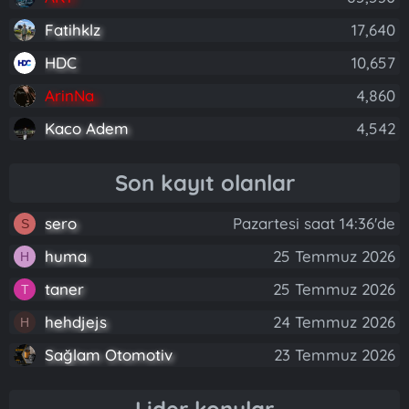
Fatihklz
17,640
HDC
10,657
ArinNa
4,860
Kaco Adem
4,542
Son kayıt olanlar
sero
Pazartesi saat 14:36'de
S
huma
25 Temmuz 2026
H
taner
25 Temmuz 2026
T
hehdjejs
24 Temmuz 2026
H
Sağlam Otomotiv
23 Temmuz 2026
Lider konular