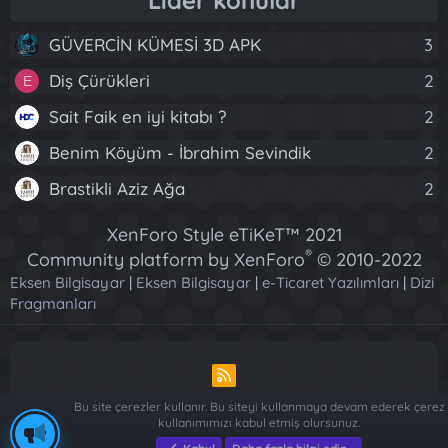
GÜVERCİN KÜMESİ 3D APK
3
Diş Çürükleri
2
E
Sait Faik en iyi kitabı ?
2
Benim Köyüm - İbrahim Sevindik
2
Brastikli Aziz Ağa
2
XenForo Style eTiKeT™ 2021
®
Community platform by XenForo
© 2010-2022
Eksen Bilgisayar
|
Eksen Bilgisayar
XenForo Ltd.
|
e-Ticaret Yazılımları
|
Dizi
Fragmanları
[XGT] Forum statistics system
- XenGenTr
R
S
Bu site çerezler kullanır. Bu siteyi kullanmaya devam ederek çerez
S
kullanımımızı kabul etmiş olursunuz.
Piese Auto Dacia Arges
-
Piese Auto Dacia Arges
-
Renault ve