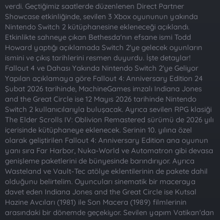
t
i
verdi. Geçtiğimiz saatlerde düzenlenen Direct Partner
a
h
Showcase etkinliğinde, sevilen 3 Xbox oyununun yakında
n
i
Nintendo Switch 2 kütüphanesine ekleneceği açıklandı.
Etkinlikte sahneye çıkan Bethesda'nın efsane ismi Todd
Howard yaptığı açıklamada Switch 2'ye gelecek oyunların
ismini ve çıkış tarihlerini resmen duyurdu. İşte detaylar!
Fallout 4 ve Dahası Yakında Nintendo Switch 2'ye Geliyor
Yapılan açıklamaya göre Fallout 4: Anniversary Edition 24
Şubat 2026 tarihinde, MachineGames imzalı Indiana Jones
and the Great Circle ise 12 Mayıs 2026 tarihinde Nintendo
Switch 2 kullanıcılarıyla buluşacak. Ayrıca sevilen RPG klasiği
The Elder Scrolls IV: Oblivion Remastered sürümü de 2026 yılı
içerisinde kütüphaneye eklenecek. Serinin 10. yılına özel
olarak geliştirilen Fallout 4: Anniversary Edition ana oyunun
yanı sıra Far Harbor, Nuka-World ve Automatron gibi devasa
genişleme paketlerini de bünyesinde barındırıyor. Ayrıca
Wasteland ve Vault-Tec atölye eklentilerinin de pakete dahil
olduğunu belirtelim. Oyuncuları sinematik bir maceraya
davet eden Indiana Jones and the Great Circle ise Kutsal
Hazine Avcıları (1981) ile Son Macera (1989) filmlerinin
arasındaki bir dönemde geçekiyor. Sevilen yapım Vatikan'dan