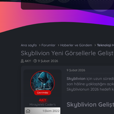
Ana sayfa
Forumlar
Haberler ve Gündem
Teknoloji 
Skyblivion Yeni Görsellerle Geliş
K
B
AKY
9 Şubat 2026
o
a
n
ş
9 Şubat 2026
b
l
Skyblivion
için uzun süredi
u
a
y
n
son hâline yaklaştığını açı
u
g
Skyblivionun 2026 hedefi
b
ı
Çevrimdışı
a
ç
AKY
ş
t
Skyblivion Geliş
MirayWeb Coder's
l
a
1 Ekim 2022
a
r