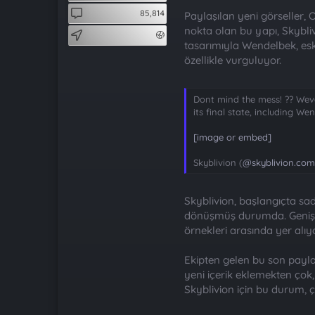
t
i
85,814
Paylaşılan yeni görseller,
a
h
n
i
nokta olan bu yapı, Skybl
tasarımıyla Wendelbek, eski
özellikle vurguluyor.
Dont mind the mess! ?? Weve
its final state, including W
[image or embed]
Skyblivion (
@skyblivion.com
Skyblivion, başlangıçta sa
dönüşmüş durumda. Genişlet
örnekleri arasında yer alı
Ekipten gelen bu son payla
yeni içerik eklemekten çok,
Skyblivion için bu durum, ç