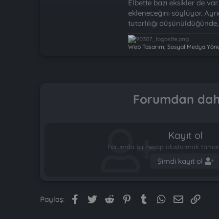
Elbette bazı eksikler de va
ekleneceğini söylüyor. Ayr
tutarlılığı düşünüldüğünde
Web Tasarım, Sosyal Medya Yönet
Forumdan daha
Kayıt ol
Forumda bir hesap oluşturmak tamame
Şimdi kayıt ol
Facebook
Twitter
Reddit
Pinterest
Tumblr
WhatsApp
E-posta
Link
Paylaş: