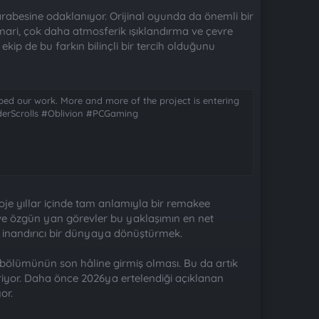
arabesine odaklanıyor. Orijinal oyunda da önemli bir
ari, çok daha atmosferik ışıklandırma ve çevre
kip de bu farkın bilinçli bir tercih olduğunu
ped our work. More and more of the project is entering
ElderScrolls #Oblivion #PCGaming
oje yıllar içinde tam anlamıyla bir remakee
r ve özgün yan görevler bu yaklaşımın en net
e inandırıcı bir dünyaya dönüştürmek.
 bölümünün son hâline girmiş olması. Bu da artık
teriyor. Daha önce 2026ya ertelendiği açıklanan
or.