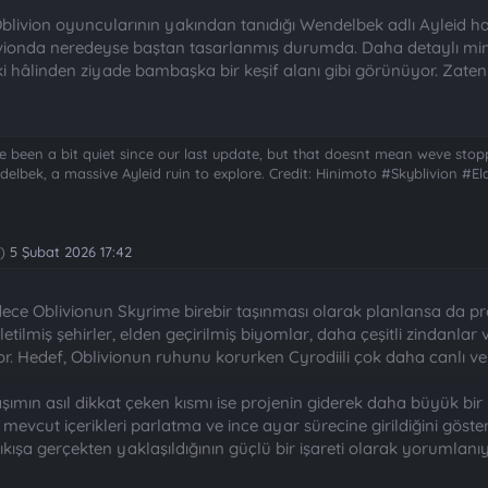
 Oblivion oyuncularının yakından tanıdığı Wendelbek adlı Ayleid h
ivionda neredeyse baştan tasarlanmış durumda. Daha detaylı mim
 hâlinden ziyade bambaşka bir keşif alanı gibi görünüyor. Zaten e
 been a bit quiet since our last update, but that doesnt mean weve stop
endelbek, a massive Ayleid ruin to explore. Credit: Hinimoto #Skyblivion #
)
5 Şubat 2026 17:42
dece Oblivionun Skyrime birebir taşınması olarak planlansa da pr
ilmiş şehirler, elden geçirilmiş biyomlar, daha çeşitli zindanla
yor. Hedef, Oblivionun ruhunu korurken Cyrodiili çok daha canlı v
şımın asıl dikkat çeken kısmı ise projenin giderek daha büyük bir
 mevcut içerikleri parlatma ve ince ayar sürecine girildiğini gös
ıkışa gerçekten yaklaşıldığının güçlü bir işareti olarak yorumlanıy