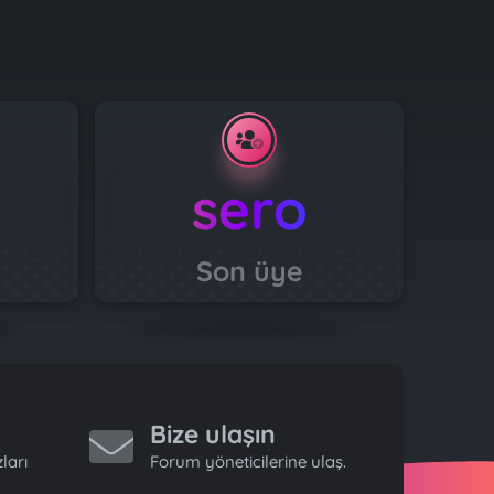
sero
Son üye
Bize ulaşın
ları
Forum yöneticilerine ulaş.