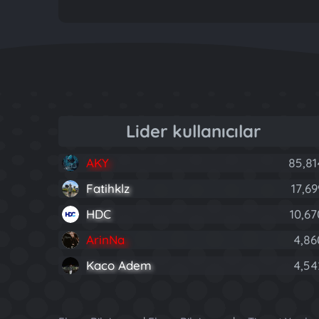
Lider kullanıcılar
AKY
85,81
Fatihklz
17,69
HDC
10,67
ArinNa
4,86
Kaco Adem
4,54