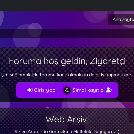
Ana sayf
Foruma hoş geldin, Ziyaretçi
rişim sağlamak için foruma kayıt olmalı ya da giriş yapmalısını
Giriş yap
Şimdi kayıt ol
Web Arşivi
Sizleri Aramızda Görmekten Mutluluk Duyuyoruz :)