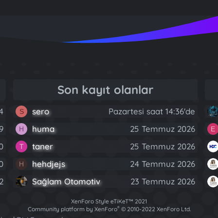
Son kayıt olanlar
4
sero
Pazartesi saat 14:36'de
S
9
huma
25 Temmuz 2026
H
E
0
taner
25 Temmuz 2026
T
0
hehdjejs
24 Temmuz 2026
H
2
Sağlam Otomotiv
23 Temmuz 2026
XenForo Style eTiKeT™ 2021
®
Community platform by XenForo
© 2010-2022 XenForo Ltd.
[XGT] Forum statistics system
- XenGenTr