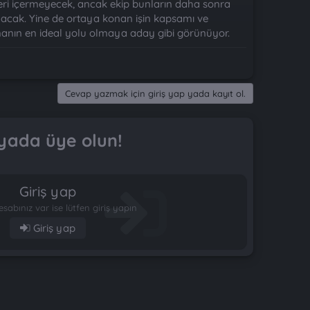
LCleri içermeyecek, ancak ekip bunların daha sonra
yacak. Yine de ortaya konan işin kapsamı ve
manın en ideal yolu olmaya aday gibi görünüyor.
Cevap yazmak için giriş yap yada kayıt ol.
yada üye olun!
Giriş yap
esabınız var ise lütfen giriş yapın
Giriş yap