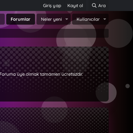
Giriş yap
Kayıt ol
Ara
a
Forumlar
Neler yeni
Kullanıcılar
z. Foruma üye olmak tamamen ücretsizdir.