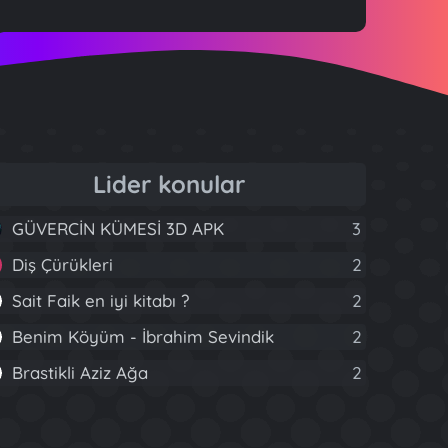
Lider konular
GÜVERCİN KÜMESİ 3D APK
3
Diş Çürükleri
2
Sait Faik en iyi kitabı ?
2
Benim Köyüm - İbrahim Sevindik
2
Brastikli Aziz Ağa
2