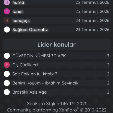
huma
25 Temmuz 2026
H
taner
25 Temmuz 2026
T
hehdjejs
24 Temmuz 2026
H
Sağlam Otomotiv
23 Temmuz 2026
Lider konular
GÜVERCİN KÜMESİ 3D APK
3
Diş Çürükleri
2
E
Sait Faik en iyi kitabı ?
2
Benim Köyüm - İbrahim Sevindik
2
Brastikli Aziz Ağa
2
XenForo Style eTiKeT™ 2021
®
Community platform by XenForo
© 2010-2022