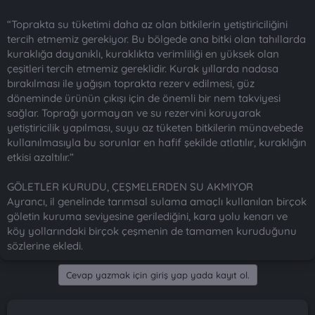
“Toprakta su tüketimi daha az olan bitkilerin yetiştiriciliğini
tercih etmemiz gerekiyor. Bu bölgede ana bitki olan tahıllarda
kuraklığa dayanıklı, kuraklıkta verimliliği en yüksek olan
çeşitleri tercih etmemiz gereklidir. Kurak yıllarda nadasa
bırakılması ile yağışın toprakta rezerv edilmesi, güz
döneminde ürünün çıkışı için de önemli bir nem takviyesi
sağlar. Toprağı yormayan ve su rezervini koruyarak
yetiştiricilik yapılması, suyu az tüketen bitkilerin münavebede
kullanılmasıyla bu sorunlar en hafif şekilde atlatılır, kuraklığın
etkisi azaltılır.”
GÖLETLER KURUDU, ÇEŞMELERDEN SU AKMIYOR
Ayrancı, il genelinde tarımsal sulama amaçlı kullanılan birçok
göletin kuruma seviyesine gerilediğini, kara yolu kenarı ve
köy yollarındaki birçok çeşmenin de tamamen kuruduğunu
sözlerine ekledi.
Cevap yazmak için giriş yap yada kayıt ol.