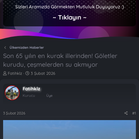
Sizleri Aramızda Görmekten Mutluluk Duyuyoruz :)
~ Tıklayın ~
Ülkemizden Haberler
Son 65 yılın en kurak illerinden! Göletler
kurudu, çeşmelerden su akmıyor
K
B
Fatihklz
3 Şubat 2026
o
a
n
ş
Fatihklz
b
l
u
a
Kurucu
Üye
y
n
u
g
b
ı
3 Şubat 2026
#1
a
ç
ş
t
l
a
a
r