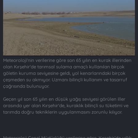
t
i
a
h
n
i
Meteoroloji'nin verilerine göre son 65 yılın en kurak illerinden
olan Kırşehir'de tarımsal sulama amaçlı kullanılan birçok
göletin kuruma seviyesine geldi, yol kenarlarındaki birçok
çeşmeden su akmıyor. Uzmanı bilinçli kullanım ve tasarruf
çağrısında bulunuyor.
Geçen yıl son 65 yılın en düşük yağış seviyesi görülen iller
arasında yer alan Kırşehir'de, kuraklık bilinçli su tüketimi ve
tarımda doğru tekniklerin uygulanmasını zorunlu kılıyor.
Meteoroloji Genel Müdürlüğü verilerine göre, Kırşehir’de yıllık