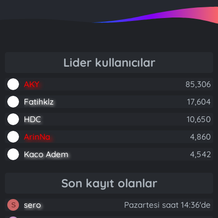
Lider kullanıcılar
AKY
85,306
Fatihklz
17,604
HDC
10,650
ArinNa
4,860
Kaco Adem
4,542
Son kayıt olanlar
sero
Pazartesi saat 14:36'de
S