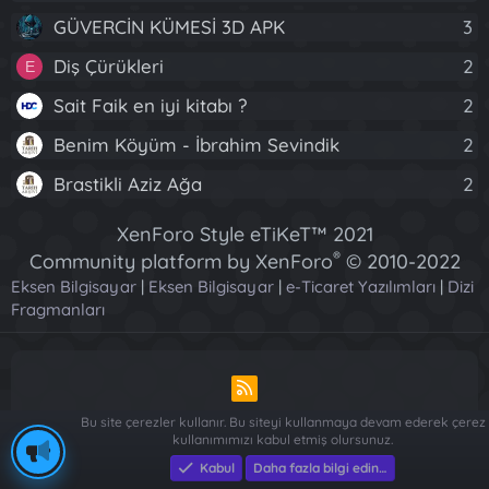
GÜVERCİN KÜMESİ 3D APK
3
Diş Çürükleri
2
E
Sait Faik en iyi kitabı ?
2
Benim Köyüm - İbrahim Sevindik
2
Brastikli Aziz Ağa
2
XenForo Style eTiKeT™ 2021
®
Community platform by XenForo
© 2010-2022
Eksen Bilgisayar
|
Eksen Bilgisayar
XenForo Ltd.
|
e-Ticaret Yazılımları
|
Dizi
Fragmanları
[XGT] Forum statistics system
- XenGenTr
R
S
Bu site çerezler kullanır. Bu siteyi kullanmaya devam ederek çerez
S
kullanımımızı kabul etmiş olursunuz.
Piese Auto Dacia Arges
-
Piese Auto Dacia Arges
-
Renault ve
Kabul
Daha fazla bilgi edin…
Dacia Yedek Parça - Sağlam Otomotiv