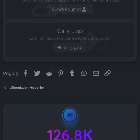
Forumda bir hesap oluşturmak tamamen ücretsizdir.
Şimdi kayıt ol
Giriş yap
Eğer bir hesabınız var ise lütfen giriş yapın
Giriş yap
Facebook
Twitter
Reddit
Pinterest
Tumblr
WhatsApp
E-posta
Link
Paylaş:
Ülkemizden Haberler
126.8K