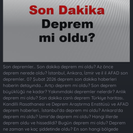
a
r
t
i
a
h
n
i
Son depremler... Son dakika deprem mi oldu? Az önce
deprem nerede oldu? İstanbul, Ankara, İzmir ve il il AFAD son
depremler.. 07 Şubat 2026 deprem son dakika haberleri
haberin detayında... Artçı deprem mi oldu? Son deprem
büyüklüğü ne kadar? Yakınımdaki depremler nelerdir? Anlık
deprem mi oldu? Son dakika canlı deprem Türkiye haritası..
Kandilli Rasathanesi ve Deprem Araştırma Enstitüsü ve AFAD
deprem haberleri.. İstanbul'da deprem mi oldu? Ankara'da
deprem mi oldu? İzmir'de deprem mi oldu? Hangi illerde
deprem oldu ve hissedildi? Bugün deprem mi oldu? Deprem
ne zaman ve kaç şiddetinde oldu? En son hangi bölgede