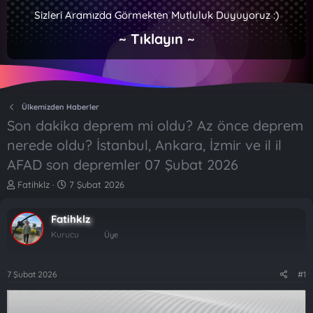
Sizleri Aramızda Görmekten Mutluluk Duyuyoruz :)
~ Tıklayın ~
Ülkemizden Haberler
Son dakika deprem mi oldu? Az önce deprem
nerede oldu? İstanbul, Ankara, İzmir ve il il
AFAD son depremler 07 Şubat 2026
K
B
Fatihklz
7 Şubat 2026
o
a
n
ş
Fatihklz
b
l
u
a
Kurucu
Üye
y
n
u
g
b
ı
7 Şubat 2026
#1
a
ç
ş
t
l
a