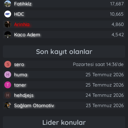
Fatihklz
17,687
HDC
10,665
ArinNa
4,860
Kaco Adem
4,542
Son kayıt olanlar
sero
Pazartesi saat 14:36'de
S
huma
25 Temmuz 2026
H
taner
25 Temmuz 2026
T
hehdjejs
24 Temmuz 2026
H
Sağlam Otomotiv
23 Temmuz 2026
Lider konular