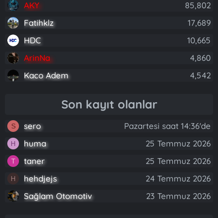
AKY
85,802
Fatihklz
17,689
HDC
10,665
ArinNa
4,860
Kaco Adem
4,542
Son kayıt olanlar
sero
Pazartesi saat 14:36'de
S
huma
25 Temmuz 2026
H
taner
25 Temmuz 2026
T
hehdjejs
24 Temmuz 2026
H
Sağlam Otomotiv
23 Temmuz 2026