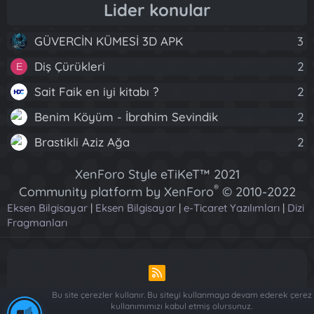
Lider konular
GÜVERCİN KÜMESİ 3D APK
3
Diş Çürükleri
2
E
Sait Faik en iyi kitabı ?
2
Benim Köyüm - İbrahim Sevindik
2
Brastikli Aziz Ağa
2
XenForo Style eTiKeT™ 2021
®
Community platform by XenForo
© 2010-2022
Eksen Bilgisayar
|
Eksen Bilgisayar
XenForo Ltd.
|
e-Ticaret Yazılımları
|
Dizi
Fragmanları
[XGT] Forum statistics system
- XenGenTr
R
S
Bu site çerezler kullanır. Bu siteyi kullanmaya devam ederek çerez
S
kullanımımızı kabul etmiş olursunuz.
Piese Auto Dacia Arges
-
Piese Auto Dacia Arges
-
Renault ve