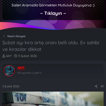
Sizleri Aramızda Görmekten Mutluluk Duyuyoruz :)
~ Tıklayın ~
Resim Dünyasi
Şubat ayı kira artış oranı belli oldu. Ev sahibi
ve kiracılar dikkat
K
B
AKY
3 Şubat 2026
o
a
n
ş
AKY
b
l
u
a
MirayWeb Coder's
y
n
u
g
b
ı
3 Şubat 2026
#1
a
ç
ş
t
l
a
a
r