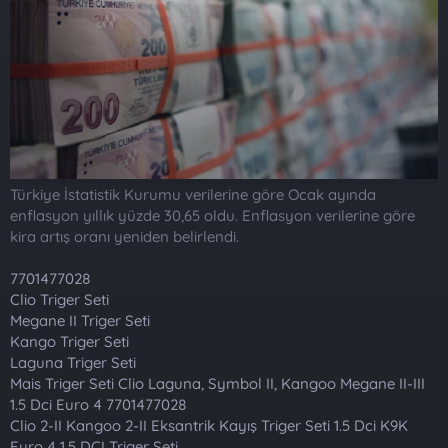
t
i
a
h
n
i
Türkiye İstatistik Kurumu verilerine göre Ocak ayında
enflasyon yıllık yüzde 30,65 oldu. Enflasyon verilerine göre
kira artış oranı yeniden belirlendi.
7701477028
Clio Triger Seti
Megane II Triger Seti
Kango Triger Seti
Laguna Triger Seti
Mais Triger Seti Clio Laguna, Symbol II, Kangoo Megane II-III
1.5 Dci Euro 4 7701477028
Clio 2-II Kangoo 2-II Eksantrik Kayış Triger Seti 1.5 Dci K9K
Euro 4 1.5 DCI Triger Seti