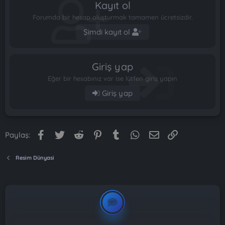
Kayıt ol
Forumda bir hesap oluşturmak tamamen ücretsizdir.
Şimdi kayıt ol
Giriş yap
Eğer bir hesabınız var ise lütfen giriş yapın
Giriş yap
Facebook
Twitter
Reddit
Pinterest
Tumblr
WhatsApp
E-posta
Link
Paylaş:
Resim Dünyasi