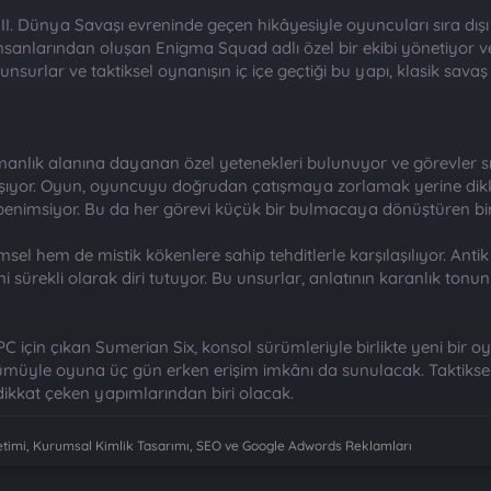
r II. Dünya Savaşı evreninde geçen hikâyesiyle oyuncuları sıra dış
nsanlarından oluşan Enigma Squad adlı özel bir ekibi yönetiyor v
 unsurlar ve taktiksel oynanışın iç içe geçtiği bu yapı, klasik savaş
manlık alanına dayanan özel yetenekleri bulunuyor ve görevler sı
ıyor. Oyun, oyuncuyu doğrudan çatışmaya zorlamak yerine dikk
ş benimsiyor. Bu da her görevi küçük bir bulmacaya dönüştüren bir
imsel hem de mistik kökenlere sahip tehditlerle karşılaşılıyor. Anti
i sürekli olarak diri tutuyor. Bu unsurlar, anlatının karanlık tonu
 için çıkan Sumerian Six, konsol sürümleriyle birlikte yeni bir oy
rümüyle oyuna üç gün erken erişim imkânı da sunulacak. Taktiksel 
dikkat çeken yapımlarından biri olacak.
imi, Kurumsal Kimlik Tasarımı, SEO ve Google Adwords Reklamları