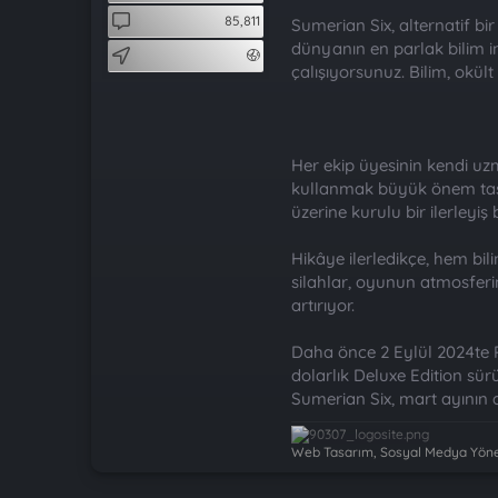
t
i
85,811
Sumerian Six, alternatif bi
a
h
n
i
dünyanın en parlak bilim i
çalışıyorsunuz. Bilim, okült
Her ekip üyesinin kendi uz
kullanmak büyük önem taş
üzerine kurulu bir ilerleyi
Hikâye ilerledikçe, hem bil
silahlar, oyunun atmosferin
artırıyor.
Daha önce 2 Eylül 2024te PC
dolarlık Deluxe Edition sü
Sumerian Six, mart ayının 
Web Tasarım, Sosyal Medya Yönet