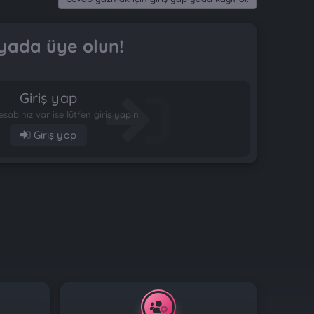
yada üye olun!
Giriş yap
esabınız var ise lütfen giriş yapın
Giriş yap