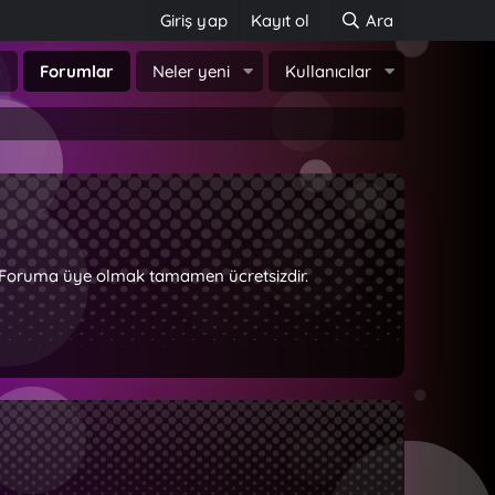
Giriş yap
Kayıt ol
Ara
a
Forumlar
Neler yeni
Kullanıcılar
z. Foruma üye olmak tamamen ücretsizdir.