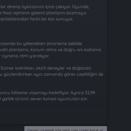
ı bir direniş öyküsünün içine çekiyor. Oyunda,
e Nazi rejiminin gizemli planlarını bozmaya
 anlatılarından farklı bir ton sunuyor.
rasında bu yetenekleri zincirleme şekilde
atli planlama, konum alma ve doğru anı kollama
 oynanış ritmi yaratıyor.
k Sümer kalıntıları, okült deneyler ve doğaüstü
nu güçlendirirken aynı zamanda görev çeşitliliğini de
uncu kitlesine ulaşmayı hedefliyor. Ayrıca 32,99
gizlilik türünü seven konsol oyuncuları için
Cevap yazmak için giriş yap yada kayıt ol.