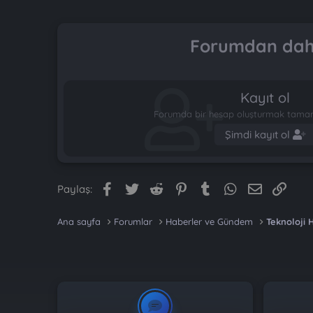
Forumdan daha
Kayıt ol
Forumda bir hesap oluşturmak tamame
Şimdi kayıt ol
Facebook
Twitter
Reddit
Pinterest
Tumblr
WhatsApp
E-posta
Link
Paylaş:
Ana sayfa
Forumlar
Haberler ve Gündem
Teknoloji 