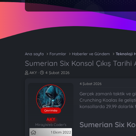
Ana sayfa
Forumlar
Haberler ve Gündem
Teknoloji 
Sumerian Six Konsol Çıkış Tarihi 
K
B
AKY
4 Şubat 2026
o
a
n
ş
4 Şubat 2026
b
l
Gerçek zamanlı taktik ve gi
u
a
y
n
Crunching Koalas ile gelişti
u
g
konsollarda 29,99 dolarlık f
b
ı
Çevrimdışı
a
ç
AKY
ş
t
Sumerian Six Kon
MirayWeb Coder's
l
a
1 Ekim 2022
a
r