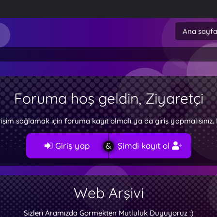
Ana sayf
Foruma hoş geldin, Ziyaretçi
rişim sağlamak için foruma kayıt olmalı ya da giriş yapmalısını
Giriş yap
Şimdi kayıt ol
Web Arşivi
Sizleri Aramızda Görmekten Mutluluk Duyuyoruz :)