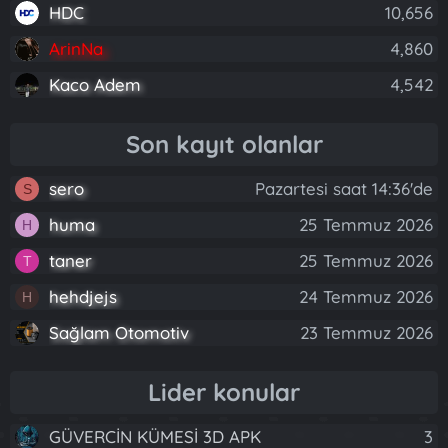
HDC
10,656
ArinNa
4,860
Kaco Adem
4,542
Son kayıt olanlar
sero
Pazartesi saat 14:36'de
S
huma
25 Temmuz 2026
H
taner
25 Temmuz 2026
T
hehdjejs
24 Temmuz 2026
H
Sağlam Otomotiv
23 Temmuz 2026
Lider konular
GÜVERCİN KÜMESİ 3D APK
3