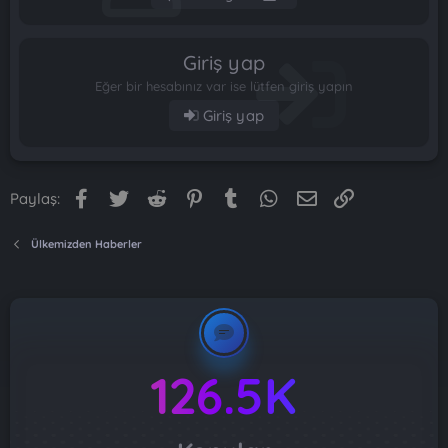
Giriş yap
Eğer bir hesabınız var ise lütfen giriş yapın
Giriş yap
Facebook
Twitter
Reddit
Pinterest
Tumblr
WhatsApp
E-posta
Link
Paylaş:
Ülkemizden Haberler
126.5K