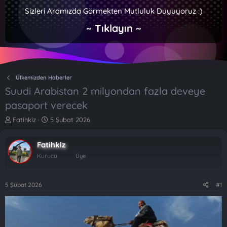
Sizleri Aramızda Görmekten Mutluluk Duyuyoruz :)
~ Tıklayın ~
Ülkemizden Haberler
Suudi Arabistan 2 milyondan fazla deveye
pasaport verecek
K
B
Fatihklz
5 Şubat 2026
o
a
n
ş
Fatihklz
b
l
u
a
Kurucu
Üye
y
n
u
g
b
ı
5 Şubat 2026
#1
a
ç
ş
t
l
a
a
r