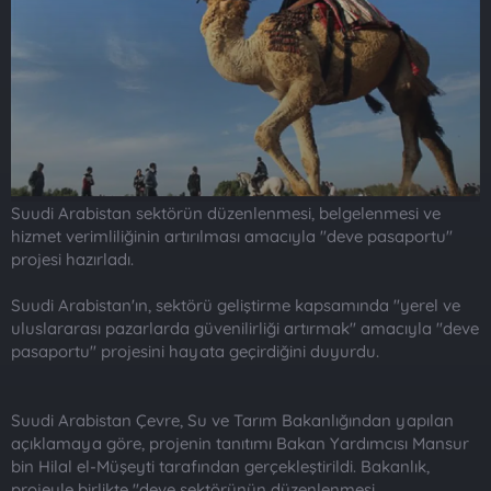
t
i
a
h
n
i
Suudi Arabistan sektörün düzenlenmesi, belgelenmesi ve
hizmet verimliliğinin artırılması amacıyla "deve pasaportu"
projesi hazırladı.
Suudi Arabistan'ın, sektörü geliştirme kapsamında "yerel ve
uluslararası pazarlarda güvenilirliği artırmak" amacıyla "deve
pasaportu" projesini hayata geçirdiğini duyurdu.
Suudi Arabistan Çevre, Su ve Tarım Bakanlığından yapılan
açıklamaya göre, projenin tanıtımı Bakan Yardımcısı Mansur
bin Hilal el-Müşeyti tarafından gerçekleştirildi. Bakanlık,
projeyle birlikte "deve sektörünün düzenlenmesi,