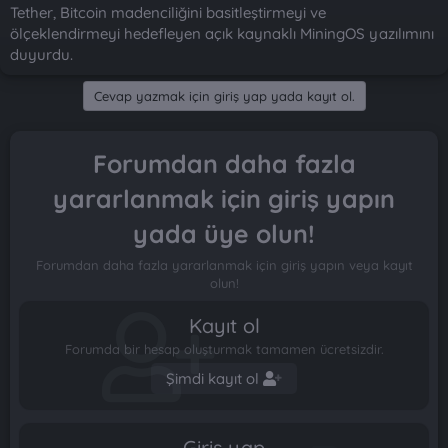
t
i
Tether, Bitcoin madenciliğini basitleştirmeyi ve
a
h
ölçeklendirmeyi hedefleyen açık kaynaklı MiningOS yazılımını
n
i
duyurdu.
Cevap yazmak için giriş yap yada kayıt ol.
Forumdan daha fazla
yararlanmak için giriş yapın
yada üye olun!
Forumdan daha fazla yararlanmak için giriş yapın veya kayıt
olun!
Kayıt ol
Forumda bir hesap oluşturmak tamamen ücretsizdir.
Şimdi kayıt ol
Giriş yap