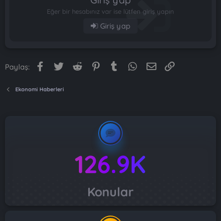
Eğer bir hesabınız var ise lütfen giriş yapın
Giriş yap
Facebook
Twitter
Reddit
Pinterest
Tumblr
WhatsApp
E-posta
Link
Paylaş:
Ekonomi Haberleri
126.9K
Konular