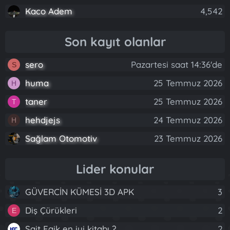
Kaco Adem
4,542
Son kayıt olanlar
sero
Pazartesi saat 14:36'de
S
huma
25 Temmuz 2026
H
taner
25 Temmuz 2026
T
hehdjejs
24 Temmuz 2026
H
Sağlam Otomotiv
23 Temmuz 2026
Lider konular
GÜVERCİN KÜMESİ 3D APK
3
Diş Çürükleri
2
E
Sait Faik en iyi kitabı ?
2