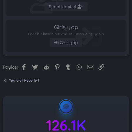
Şimdi kayıt ol
Giriş yap
Eğer bir hesabınız var ise lütfen giriş yapın
Giriş yap
Facebook
Twitter
Reddit
Pinterest
Tumblr
WhatsApp
E-posta
Link
Paylaş:
Teknoloji Haberleri
126.1K