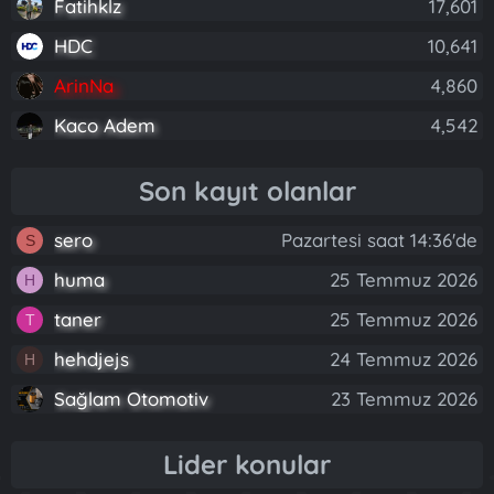
Fatihklz
17,601
HDC
10,641
ArinNa
4,860
Kaco Adem
4,542
Son kayıt olanlar
sero
Pazartesi saat 14:36'de
S
huma
25 Temmuz 2026
H
taner
25 Temmuz 2026
T
hehdjejs
24 Temmuz 2026
H
Sağlam Otomotiv
23 Temmuz 2026
Lider konular