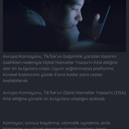
t
i
a
h
n
i
Avrupa Komisyonu, TikTok’un bağımlılık yaratan tasarım
özellikleri nedeniyle Dijital Hizmetler Yasası’nı ihlal ettiğine
dair ön bulgulara ulaştı. Uyum sağlanmazsa platforma
küresel kazancının yüzde 6’sına kadar para cezası
kesilebilecek.
Avrupa Komisyonu, TikTok’un Dijital Hizmetler Yasası’nı (DSA)
ihlal ettiğine yönelik ön bulgulara ulaştığını açıkladı.
Komisyon, sonsuz kaydırma, otomatik oynatma, anlık
bildirimler ve yüksek derecede kişiselleştirilmiş öneri