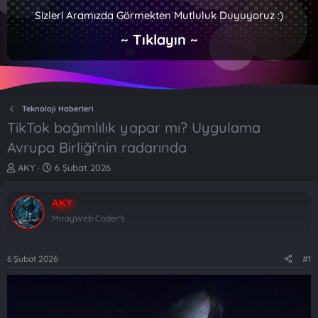
Sizleri Aramızda Görmekten Mutluluk Duyuyoruz :)
~ Tıklayın ~
Teknoloji Haberleri
TikTok bağımlılık yapar mı? Uygulama
Avrupa Birliği'nin radarında
K
B
AKY
6 Şubat 2026
o
a
n
ş
AKY
b
l
u
a
MirayWeb Coder's
y
n
u
g
b
ı
6 Şubat 2026
#1
a
ç
ş
t
l
a
a
r