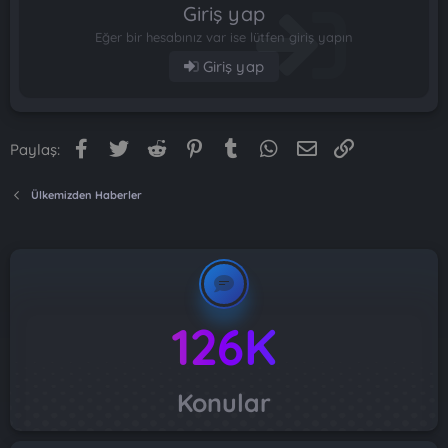
Giriş yap
Eğer bir hesabınız var ise lütfen giriş yapın
Giriş yap
Facebook
Twitter
Reddit
Pinterest
Tumblr
WhatsApp
E-posta
Link
Paylaş:
Ülkemizden Haberler
126K
Konular