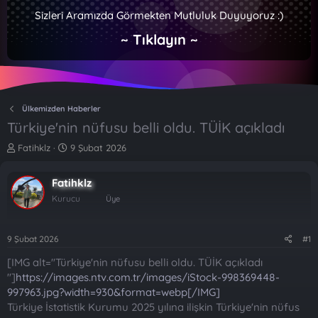
Sizleri Aramızda Görmekten Mutluluk Duyuyoruz :)
~ Tıklayın ~
Ülkemizden Haberler
Türkiye'nin nüfusu belli oldu. TÜİK açıkladı
K
B
Fatihklz
9 Şubat 2026
o
a
n
ş
Fatihklz
b
l
u
a
Kurucu
Üye
y
n
u
g
b
ı
9 Şubat 2026
#1
a
ç
[IMG alt="Türkiye'nin nüfusu belli oldu. TÜİK açıkladı
ş
t
l
a
"]
https://images.ntv.com.tr/images/iStock-998369448-
a
r
997963.jpg?width=930&format=webp[/IMG]
t
i
Türkiye İstatistik Kurumu 2025 yılına ilişkin Türkiye'nin nüfus
a
h