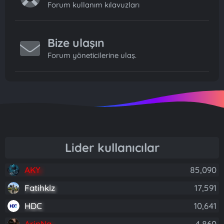
Forum kullanım kılavuzları
Bize ulaşın
Forum yöneticilerine ulaş.
Lider kullanıcılar
AKY
85,090
Fatihklz
17,591
HDC
10,641
ArinNa
4,860