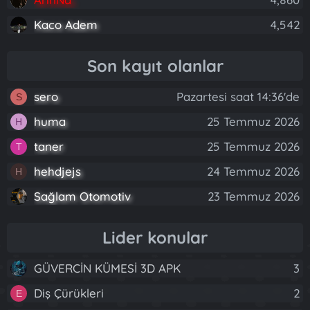
Kaco Adem
4,542
Son kayıt olanlar
sero
Pazartesi saat 14:36'de
S
huma
25 Temmuz 2026
H
taner
25 Temmuz 2026
T
hehdjejs
24 Temmuz 2026
H
Sağlam Otomotiv
23 Temmuz 2026
Lider konular
GÜVERCİN KÜMESİ 3D APK
3
Diş Çürükleri
2
E