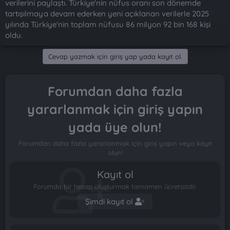
verilerini paylaştı. Türkiye'nin nüfus oranı son dönemde
n
i
tartışılmaya devam ederken yeni açıklanan verilerle 2025
yılında Türkiye'nin toplam nüfusu 86 milyon 92 bin 168 kişi
oldu.
Cevap yazmak için giriş yap yada kayıt ol.
Forumdan daha fazla
yararlanmak için giriş yapın
yada üye olun!
Forumdan daha fazla yararlanmak için giriş yapın veya kayıt
olun!
Kayıt ol
Forumda bir hesap oluşturmak tamamen ücretsizdir.
Şimdi kayıt ol