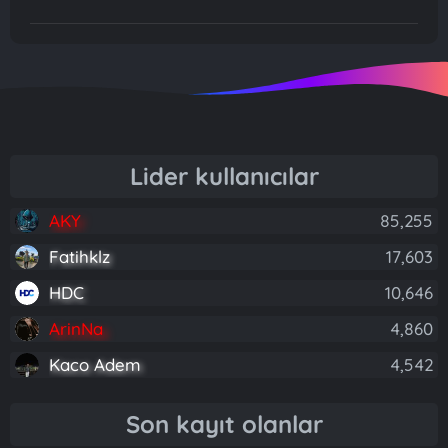
Lider kullanıcılar
AKY
85,255
Fatihklz
17,603
HDC
10,646
ArinNa
4,860
Kaco Adem
4,542
Son kayıt olanlar