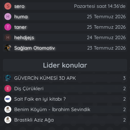
sero
Pazartesi saat 14:36'de
S
huma
25 Temmuz 2026
H
taner
25 Temmuz 2026
T
hehdjejs
24 Temmuz 2026
H
Sağlam Otomotiv
23 Temmuz 2026
Lider konular
GÜVERCİN KÜMESİ 3D APK
3
Diş Çürükleri
2
E
Sait Faik en iyi kitabı ?
2
Benim Köyüm - İbrahim Sevindik
2
Brastikli Aziz Ağa
2