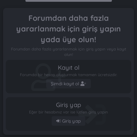
t
i
a
h
n
i
Forumdan daha fazla
yararlanmak için giriş yapın
yada üye olun!
Forumdan daha fazla yararlanmak için giriş yapın veya kayıt
olun!
Kayıt ol
Forumda bir hesap oluşturmak tamamen ücretsizdir.
Şimdi kayıt ol
Giriş yap
Eğer bir hesabınız var ise lütfen giriş yapın
Giriş yap