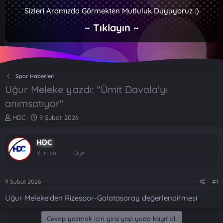
Sizleri Aramızda Görmekten Mutluluk Duyuyoruz :)
~ Tıklayın ~
Spor Haberleri
Uğur Meleke yazdı: "Ümit Davala'yı
anımsatıyor"
K
B
HDC
9 Şubat 2026
o
a
n
ş
HDC
b
l
u
a
Kurucu
Üye
y
n
u
g
b
ı
9 Şubat 2026
#1
a
ç
Uğur Meleke'den Rizespor-Galatasaray değerlendirmesi
ş
t
l
a
a
r
Cevap yazmak için giriş yap yada kayıt ol.