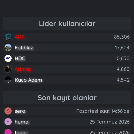
Lider kullanıcılar
AKY
85,306
Fatihklz
17,604
HDC
10,650
ArinNa
4,860
Kaco Adem
4,542
Son kayıt olanlar
sero
Pazartesi saat 14:36'de
S
huma
25 Temmuz 2026
H
taner
25 Temmuz 2026
T