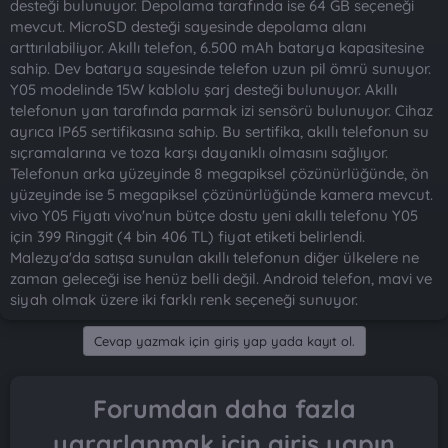
desteği bulunuyor. Depolama tarafında ise 64 GB seçeneği
mevcut. MicroSD desteği sayesinde depolama alanı
arttırılabiliyor. Akıllı telefon, 6.500 mAh batarya kapasitesine
sahip. Dev batarya sayesinde telefon uzun pil ömrü sunuyor.
Y05 modelinde 15W kablolu şarj desteği bulunuyor. Akıllı
telefonun yan tarafında parmak izi sensörü bulunuyor. Cihaz
ayrıca IP65 sertifikasına sahip. Bu sertifika, akıllı telefonun su
sıçramalarına ve toza karşı dayanıklı olmasını sağlıyor.
Telefonun arka yüzeyinde 8 megapiksel çözünürlüğünde, ön
yüzeyinde ise 5 megapiksel çözünürlüğünde kamera mevcut.
vivo Y05 Fiyatı vivo'nun bütçe dostu yeni akıllı telefonu Y05
için 399 Ringgit (4 bin 406 TL) fiyat etiketi belirlendi.
Malezya'da satışa sunulan akıllı telefonun diğer ülkelere ne
zaman geleceği ise henüz belli değil. Android telefon, mavi ve
siyah olmak üzere iki farklı renk seçeneği sunuyor.
Cevap yazmak için giriş yap yada kayıt ol.
Forumdan daha fazla
yararlanmak için giriş yapın