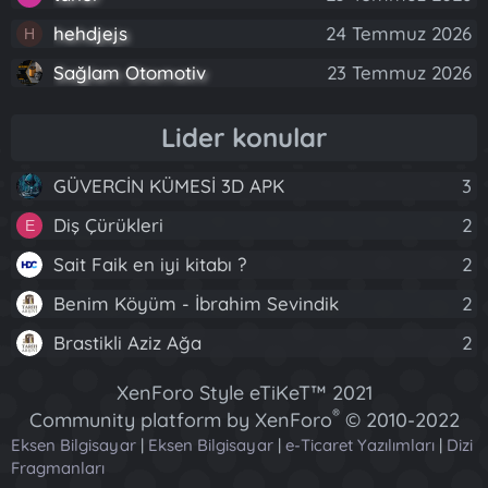
hehdjejs
24 Temmuz 2026
H
Sağlam Otomotiv
23 Temmuz 2026
Lider konular
GÜVERCİN KÜMESİ 3D APK
3
Diş Çürükleri
2
E
Sait Faik en iyi kitabı ?
2
Benim Köyüm - İbrahim Sevindik
2
Brastikli Aziz Ağa
2
XenForo Style eTiKeT™ 2021
®
Community platform by XenForo
© 2010-2022
Eksen Bilgisayar
|
Eksen Bilgisayar
XenForo Ltd.
|
e-Ticaret Yazılımları
|
Dizi
Fragmanları
[XGT] Forum statistics system
- XenGenTr