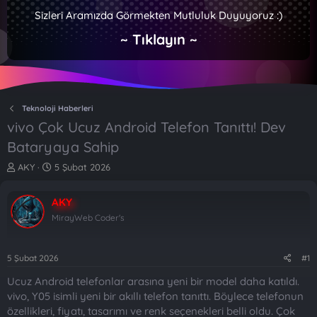
Sizleri Aramızda Görmekten Mutluluk Duyuyoruz :)
~ Tıklayın ~
Teknoloji Haberleri
vivo Çok Ucuz Android Telefon Tanıttı! Dev
Bataryaya Sahip
K
B
AKY
5 Şubat 2026
o
a
n
ş
AKY
b
l
u
a
MirayWeb Coder's
y
n
u
g
b
ı
5 Şubat 2026
#1
a
ç
Ucuz Android telefonlar arasına yeni bir model daha katıldı.
ş
t
l
a
vivo, Y05 isimli yeni bir akıllı telefon tanıttı. Böylece telefonun
a
r
özellikleri, fiyatı, tasarımı ve renk seçenekleri belli oldu. Çok