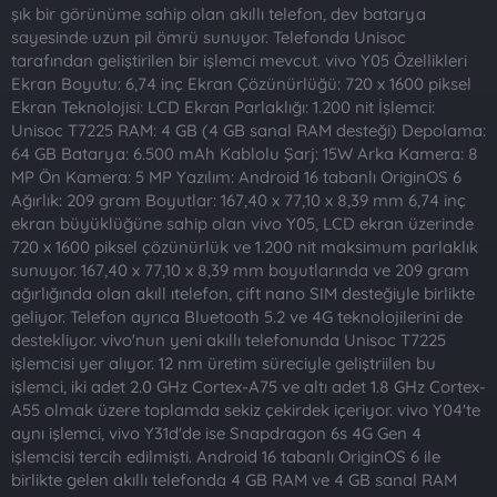
t
i
şık bir görünüme sahip olan akıllı telefon, dev batarya
a
h
sayesinde uzun pil ömrü sunuyor. Telefonda Unisoc
n
i
tarafından geliştirilen bir işlemci mevcut. vivo Y05 Özellikleri
Ekran Boyutu: 6,74 inç Ekran Çözünürlüğü: 720 x 1600 piksel
Ekran Teknolojisi: LCD Ekran Parlaklığı: 1.200 nit İşlemci:
Unisoc T7225 RAM: 4 GB (4 GB sanal RAM desteği) Depolama:
64 GB Batarya: 6.500 mAh Kablolu Şarj: 15W Arka Kamera: 8
MP Ön Kamera: 5 MP Yazılım: Android 16 tabanlı OriginOS 6
Ağırlık: 209 gram Boyutlar: 167,40 x 77,10 x 8,39 mm 6,74 inç
ekran büyüklüğüne sahip olan vivo Y05, LCD ekran üzerinde
720 x 1600 piksel çözünürlük ve 1.200 nit maksimum parlaklık
sunuyor. 167,40 x 77,10 x 8,39 mm boyutlarında ve 209 gram
ağırlığında olan akıll ıtelefon, çift nano SIM desteğiyle birlikte
geliyor. Telefon ayrıca Bluetooth 5.2 ve 4G teknolojilerini de
destekliyor. vivo'nun yeni akıllı telefonunda Unisoc T7225
işlemcisi yer alıyor. 12 nm üretim süreciyle geliştriilen bu
işlemci, iki adet 2.0 GHz Cortex-A75 ve altı adet 1.8 GHz Cortex-
A55 olmak üzere toplamda sekiz çekirdek içeriyor. vivo Y04'te
aynı işlemci, vivo Y31d'de ise Snapdragon 6s 4G Gen 4
işlemcisi tercih edilmişti. Android 16 tabanlı OriginOS 6 ile
birlikte gelen akıllı telefonda 4 GB RAM ve 4 GB sanal RAM