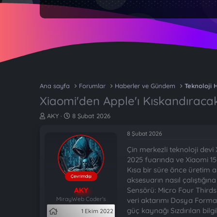
Ana sayfa
Forumlar
Haberler ve Gündem
Teknoloji 
Xiaomi'den Apple'ı Kıskandıraca
K
B
AKY
8 Şubat 2026
o
a
n
ş
8 Şubat 2026
b
l
Çin merkezli teknoloji devi
u
a
y
n
2025 fuarında ve Xiaomi 15
u
g
Kısa bir süre önce üretim a
b
ı
Çevrimdışı
aksesuarın nasıl çalıştığı
a
ç
AKY
Sensörü: Micro Four Thirds
ş
t
MirayWeb Coder's
veri aktarımı Dosya Format
l
a
güç kaynağı Sızdırılan bil
1 Ekim 2022
a
r