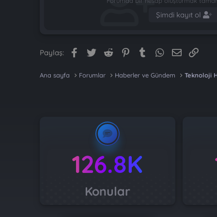
Forumda bir hesap oluşturmak tamame
Şimdi kayıt ol
Facebook
Twitter
Reddit
Pinterest
Tumblr
WhatsApp
E-posta
Link
Paylaş:
Ana sayfa
Forumlar
Haberler ve Gündem
Teknoloji 
126.8K
Konular