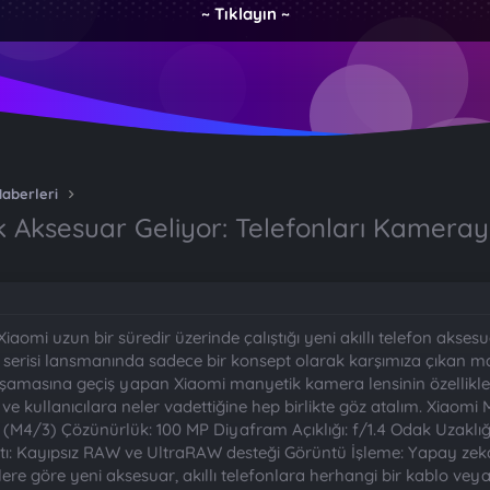
~ Tıklayın ~
Haberleri
k Aksesuar Geliyor: Telefonları Kamera
 Xiaomi uzun bir süredir üzerinde çalıştığı yeni akıllı telefon ak
 serisi lansmanında sadece bir konsept olarak karşımıza çıkan m
şamasına geçiş yapan Xiaomi manyetik kamera lensinin özellikleri v
na ve kullanıcılara neler vadettiğine hep birlikte göz atalım. Xi
 (M4/3) Çözünürlük: 100 MP Diyafram Açıklığı: f/1.4 Odak Uzaklığı
ı: Kayıpsız RAW ve UltraRAW desteği Görüntü İşleme: Yapay zeka d
gilere göre yeni aksesuar, akıllı telefonlara herhangi bir kablo