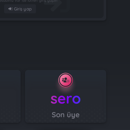
esabınız var ise lütfen giriş yapın
Giriş yap
sero
Son üye