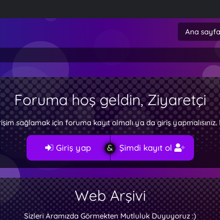
Ana sayf
Foruma hoş geldin, Ziyaretçi
rişim sağlamak için foruma kayıt olmalı ya da giriş yapmalısını
Giriş yap
Şimdi kayıt ol
Web Arşivi
Sizleri Aramızda Görmekten Mutluluk Duyuyoruz :)