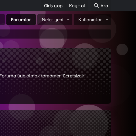
Giriş yap
Kayıt ol
Ara
a
Forumlar
Neler yeni
Kullanıcılar
z. Foruma üye olmak tamamen ücretsizdir.