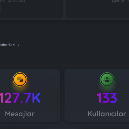
n ücretsizdir.
Eğer bir h
Haberleri
127.7K
133
Mesajlar
Kullanıcılar