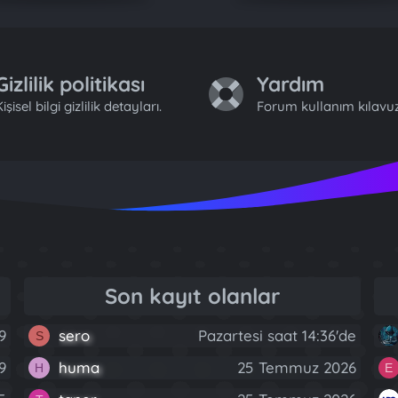
Gizlilik politikası
Yardım
işisel bilgi gizlilik detayları.
Forum kullanım kılavuz
Son kayıt olanlar
9
sero
Pazartesi saat 14:36'de
S
9
huma
25 Temmuz 2026
H
E