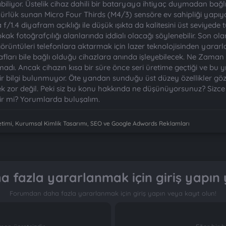
biliyor. Üstelik cihaz dahili bir bataryaya ihtiyaç duymadan bağl
rlük sunan Micro Four Thirds (M4/3) sensöre ev sahipliği yapıy
/1.4 diyafram açıklığı ile düşük ışıkta da kalitesini üst seviyede 
 sokak fotoğrafçılığı alanlarında iddialı olacağı söylenebilir. Son 
görüntüleri telefonlara aktarmak için lazer teknolojisinden yarar
afları bile bağlı olduğu cihazlara anında işleyebilecek. Ne Zam
adı. Ancak cihazın kısa bir süre önce seri üretime geçtiği ve bu yı
r bilgi bulunmuyor. Öte yandan sunduğu üst düzey özellikler göz
 zor değil. Peki siz bu konu hakkında ne düşünüyorsunuz? Sizce
bilir mi? Yorumlarda buluşalım.
imi, Kurumsal Kimlik Tasarımı, SEO ve Google Adwords Reklamları
 fazla yararlanmak için giriş yapın 
Forumdan daha fazla yararlanmak için giriş yapın veya kayıt olun!