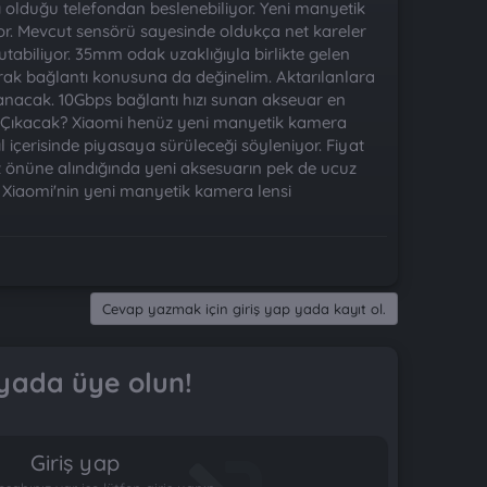
ı olduğu telefondan beslenebiliyor. Yeni manyetik
or. Mevcut sensörü sayesinde oldukça net kareler
tutabiliyor. 35mm odak uzaklığıyla birlikte gelen
olarak bağlantı konusuna da değinelim. Aktarılanlara
lanacak. 10Gbps bağlantı hızı sunan akseuar en
an Çıkacak? Xiaomi henüz yeni manyetik kamera
l içerisinde piyasaya sürüleceği söyleniyor. Fiyat
 önüne alındığında yeni aksesuarın pek de ucuz
 Xiaomi'nin yeni manyetik kamera lensi
Cevap yazmak için giriş yap yada kayıt ol.
yada üye olun!
Giriş yap