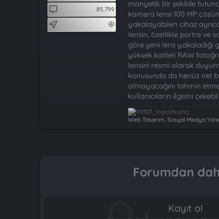
t
i
manyetik bir şekilde tutuna
85,799
a
h
kamera lensi 100 MP çözünü
n
i
yakalayabilen cihaz ayrıca f
lensin, özellikle portre ve
göre yeni lens yakaladığı 
yüksek kaliteli RAW fotoğr
lensini resmi olarak duyurm
konusunda da henüz net bi
olmayacağını tahmin etmek
kullanıcıların ilgisini çeke
Web Tasarım, Sosyal Medya Yönet
Forumdan daha
Kayıt ol