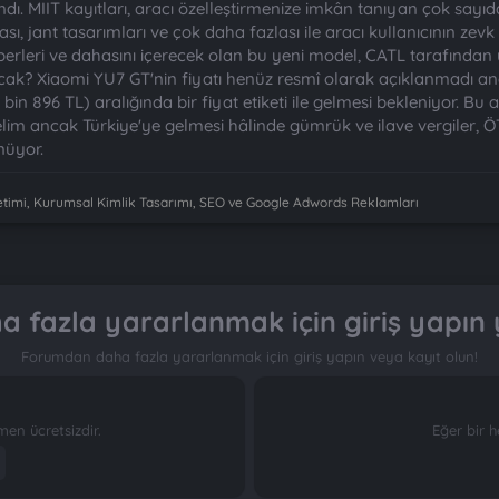
ı. MIIT kayıtları, aracı özelleştirmenize imkân tanıyan çok sayıd
sı, jant tasarımları ve çok daha fazlası ile aracı kullanıcının z
aliperleri ve dahasını içerecek olan bu yeni model, CATL tarafında
cak? Xiaomi YU7 GT'nin fiyatı henüz resmî olarak açıklanmadı anc
bin 896 TL) aralığında bir fiyat etiketi ile gelmesi bekleniyor. Bu
elim ancak Türkiye'ye gelmesi hâlinde gümrük ve ilave vergiler, Ö
nüyor.
imi, Kurumsal Kimlik Tasarımı, SEO ve Google Adwords Reklamları
 fazla yararlanmak için giriş yapın 
Forumdan daha fazla yararlanmak için giriş yapın veya kayıt olun!
n ücretsizdir.
Eğer bir h