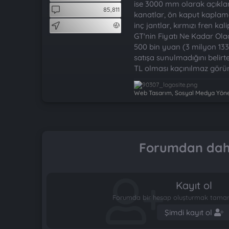
t
i
ise 3000 mm olarak açıkland
85,811
a
h
kanatlar, ön kaput kaplama
n
i
inç jantlar, kırmızı fren k
GT'nin Fiyatı Ne Kadar Ola
500 bin yuan (3 milyon 133 
satışa sunulmadığını belirt
TL olması kaçınılmaz görü
Web Tasarım, Sosyal Medya Yönet
Forumdan daha
Kayıt ol
Forumda bir hesap oluşturmak tamame
Şimdi kayıt ol