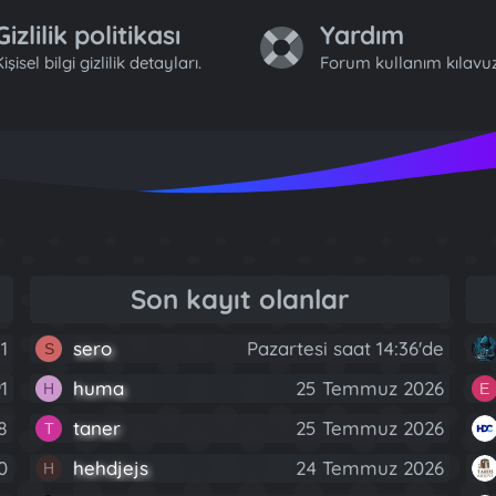
Gizlilik politikası
Yardım
işisel bilgi gizlilik detayları.
Forum kullanım kılavuz
Son kayıt olanlar
1
sero
Pazartesi saat 14:36'de
S
91
huma
25 Temmuz 2026
H
E
8
taner
25 Temmuz 2026
T
0
hehdjejs
24 Temmuz 2026
H