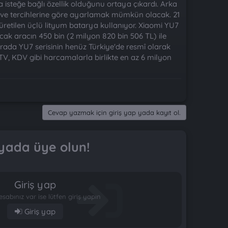
a isteğe bağlı özellik olduğunu ortaya çıkardı. Arka
evk ve tercihlerine göre ayarlamak mümkün olacak. 21
n üretilen üçlü lityum batarya kullanıyor. Xiaomi YU7
ak aracın 450 bin (2 milyon 820 bin 506 TL) ile
 arada YU7 serisinin henüz Türkiye'de resmî olarak
TV, KDV gibi harcamalarla birlikte en az 6 milyon
Cevap yazmak için giriş yap yada kayıt ol.
yada üye olun!
Giriş yap
esabınız var ise lütfen giriş yapın
Giriş yap