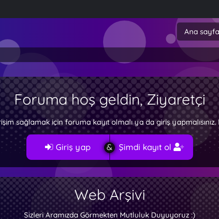
Ana sayf
Foruma hoş geldin, Ziyaretçi
rişim sağlamak için foruma kayıt olmalı ya da giriş yapmalısını
Giriş yap
Şimdi kayıt ol
Web Arşivi
Sizleri Aramızda Görmekten Mutluluk Duyuyoruz :)