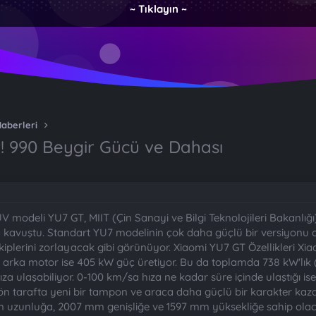
~ Tıklayın ~
Haberleri
r! 990 Beygir Gücü ve Dahası
SUV modeli YU7 GT, MIIT (Çin Sanayi ve Bilgi Teknolojileri Bakanlığ
lığa kavuştu. Standart YU7 modelinin çok daha güçlü bir versiyonu
lerini zorlayacak gibi görünüyor. Xiaomi YU7 GT Özellikleri Xia
arka motor ise 405 kW güç üretiyor. Bu da toplamda 738 kW'lık (9
a ulaşabiliyor. 0-100 km/sa hıza ne kadar süre içinde ulaştığı ise
n tarafta yeni bir tampon ve araca daha güçlü bir karakter kaza
 uzunluğa, 2007 mm genişliğe ve 1597 mm yüksekliğe sahip olacak