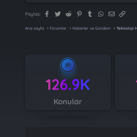
Facebook
Twitter
Reddit
Pinterest
Tumblr
WhatsApp
E-posta
Link
Paylaş:
Ana sayfa
Forumlar
Haberler ve Gündem
Teknoloji 
126.9K
Konular