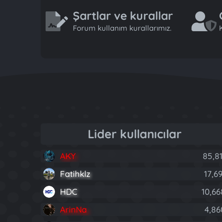
Şartlar ve kurallar
Forum kullanım kurallarımız.
K
Lider kullanıcılar
AKY
85,81
Fatihklz
17,6
HDC
10,66
ArinNa
4,86