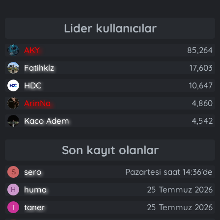
Lider kullanıcılar
AKY
85,264
Fatihklz
17,603
HDC
10,647
ArinNa
4,860
Kaco Adem
4,542
Son kayıt olanlar
sero
Pazartesi saat 14:36'de
S
huma
25 Temmuz 2026
H
taner
25 Temmuz 2026
T