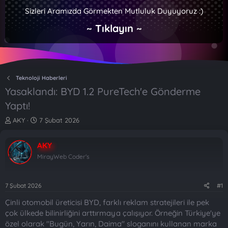
Sizleri Aramızda Görmekten Mutluluk Duyuyoruz :)
~ Tıklayın ~
Teknoloji Haberleri
Yasaklandı: BYD 1.2 PureTech'e Gönderme
Yaptı!
K
B
AKY
7 Şubat 2026
o
a
n
ş
AKY
b
l
u
a
MirayWeb Coder's
y
n
u
g
b
ı
7 Şubat 2026
#1
a
ç
Çinli otomobil üreticisi BYD, farklı reklam stratejileri ile pek
ş
t
l
a
çok ülkede bilinirliğini arttırmaya çalışıyor. Örneğin Türkiye'ye
a
r
özel olarak "Bugün, Yarın, Daima" sloganını kullanan marka