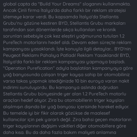
t
i
global çapta da "Build Your Dreams" sloganını kullanmakta.
a
h
Ancak Çinli firma İtalya'da daha farklı bir reklam stratejisi
n
i
izlemeye karar verdi. Bu kapsamda İtalya'da Stellantis
Grubu'nu gözüne kestiren BYD, Stellantis Grubu markaları
tarafından son dönemlerde sıkça kullanılan ve kronik
sorunları sebebiyle çok kez eleştiri yağmuruna tutulan 1.2
PureTech motorlarını hedef aldı. Devam eden süreçte reklam
kampanyası yasaklandı. İşte konuyla ilgili detaylar... BYD'nin
Peugeot Reklamı Pahalıya Patladı! Reklam Yasaklandı! BYD,
İtalya'da farklı bir reklam kampanyası yapmaya başladı.
“Operation Purefication” adıyla başlatılan kampanyaya göre
yağ banyosunda çalışan triger kayışa sahip bir otomobiliniz
varsa takas yapmak istediğinizde 10 bin euroya varan nakit
indirimi sunuluyordu. Bu kampanya aslında doğrudan
Stellantis Grubu bünyesinde yer alan 1.2 PureTech motorlu
araçları hedef alıyor. Zira bu otomobillerin triger kayışları
alışılmışın dışında bir yağ banyosu içerisinde hareket ediyor.
Bu temelde iyi bir fikir olarak gözükse de maalesef
kullanıcılar için pek yararlı değil. Zira bahsi geçen motorların
triger kayışlarının değişim vakitleri diğer otomobillere göre
daha kısa. Bu da daha fazla bakım maliyeti anlamına