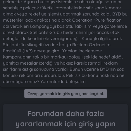
gelmekte. Ayrıca bu kayış sisteminin sahip olduğu sorunlar
sebebiyle pek çok tüketici otomobillerine sıfır sandık motor
almak veya rektefiye işlemi yaptırmak zorunda kaldı. BYD bu
müşterileri odak noktasına alarak Operation "Pure"fication
adı verdikleri kampanyayı başlattı. Tabi isim veya görsellerde
direkt olarak Stellantis Grubu hedef alınmıyor ancak ufak
detaylar da kendini ele vermiyor değil. Konuyla ilgili olarak
Stellantis’in şikayeti üzerine İtalya Reklam Özdenetim
Enstitüsü (IAP) devreye girdi. Yapılan incelemede
kampanyanın rakip bir markayı dolaylı şekilde hedef aldığı,
yanıltıcı mesajlar içerdiği ve haksız karşılaştırmalı reklam
sınırlarını aştığı sonucuna varıldı. Bunun üzerine BYD’nin söz
konusu reklamları durduruldu. Peki siz bu konu hakkında ne
düşünüyorsunuz? Yorumlarda buluşalım...
Cevap yazmak için giriş yap yada kayıt ol.
Forumdan daha fazla
yararlanmak için giriş yapın