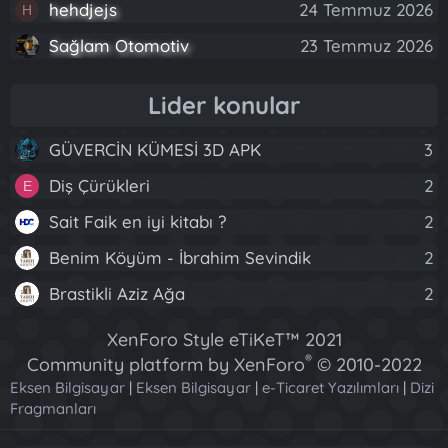
hehdjejs
24 Temmuz 2026
H
Sağlam Otomotiv
23 Temmuz 2026
Lider konular
GÜVERCİN KÜMESİ 3D APK
3
Diş Çürükleri
2
E
Sait Faik en iyi kitabı ?
2
Benim Köyüm - İbrahim Sevindik
2
Brastikli Aziz Ağa
2
XenForo Style eTiKeT™ 2021
®
Community platform by XenForo
© 2010-2022
Eksen Bilgisayar
|
Eksen Bilgisayar
XenForo Ltd.
|
e-Ticaret Yazılımları
|
Dizi
Fragmanları
[XGT] Forum statistics system
- XenGenTr