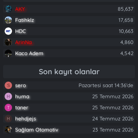
AKY
85,637
Fatihklz
17,658
HDC
10,663
ArinNa
4,860
Kaco Adem
4,542
Son kayıt olanlar
sero
Pazartesi saat 14:36'de
S
huma
25 Temmuz 2026
H
taner
25 Temmuz 2026
T
hehdjejs
24 Temmuz 2026
H
Sağlam Otomotiv
23 Temmuz 2026