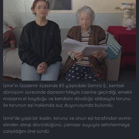
t
i
a
h
n
i
İzmir'in Gaziemir ilçesinde 85 yaşındaki Semra Ş., kentsel
dönüşüm sürecinde dairesini hileyle üzerine geçirdiği, emekli
maaşına el koyduğu ve kendisini dövdüğü iddiasıyla torunu
ile torunun eşi hakkında suç duyurusunda bulundu.
İzmir'de yaşlı bir kadın, torunu ve onun eşi tarafından evinin
elinden alınıp dövüldüğünü, çamaşır suyuyla zehirlenmeye
çalışıldığını öne sürdü.