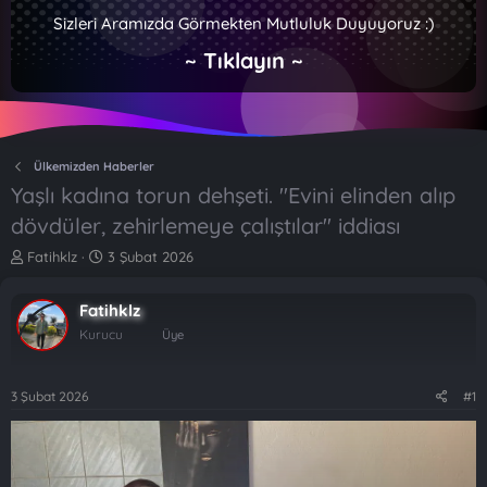
Sizleri Aramızda Görmekten Mutluluk Duyuyoruz :)
~ Tıklayın ~
Ülkemizden Haberler
Yaşlı kadına torun dehşeti. "Evini elinden alıp
dövdüler, zehirlemeye çalıştılar" iddiası
K
B
Fatihklz
3 Şubat 2026
o
a
n
ş
Fatihklz
b
l
u
a
Kurucu
Üye
y
n
u
g
b
ı
3 Şubat 2026
#1
a
ç
ş
t
l
a
a
r