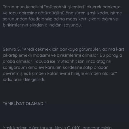
Torununun kendisini "müteahhit işlemleri" diyerek bankaya
ve tapu dairesine götürdüğünü öne süren yaşlı kadın, işitme
sorunundan faydalanılıp adına maaş kartı çıkartıldığını ve
birikimlerinin elinden alındığını savundu.
Semra Ş. "Kredi çekmek için bankaya götürdüler, adıma kart
çıkartıp emekli maaşımı ve birikimlerimi almışlar. Bu parayla
araba almışlar. Tapuda ise müteahhit için imza attığımı
sanıyordum ama evi karısının kardeşine satıp oradan
devretmişler. Eşimden kalan evimi hileyle elimden aldılar."
iddialarını dile getirdi.
"AMELİYAT OLAMADI"
Yaşlı kadının diğer torunu Nevin Ç. (40), anneannesinin