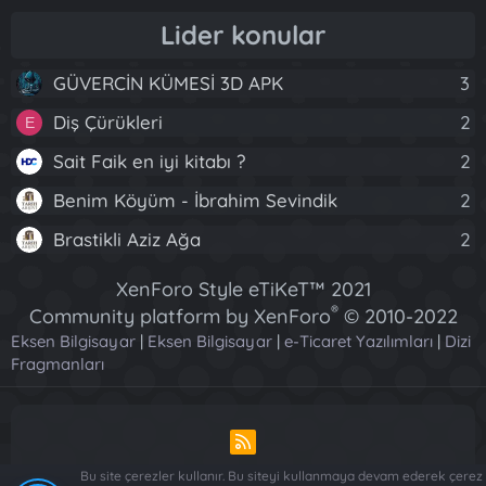
Lider konular
GÜVERCİN KÜMESİ 3D APK
3
Diş Çürükleri
2
E
Sait Faik en iyi kitabı ?
2
Benim Köyüm - İbrahim Sevindik
2
Brastikli Aziz Ağa
2
XenForo Style eTiKeT™ 2021
®
Community platform by XenForo
© 2010-2022
Eksen Bilgisayar
|
Eksen Bilgisayar
XenForo Ltd.
|
e-Ticaret Yazılımları
|
Dizi
Fragmanları
[XGT] Forum statistics system
- XenGenTr
R
S
Bu site çerezler kullanır. Bu siteyi kullanmaya devam ederek çerez